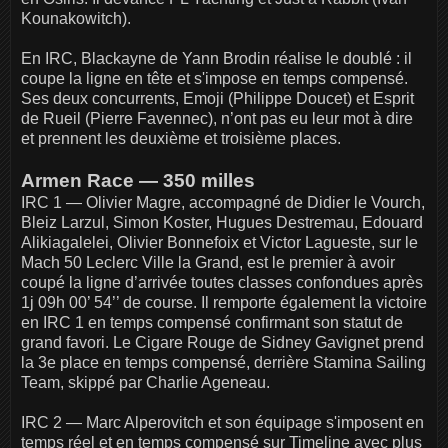
Kounakowitch).
En IRC, Blackayne de Yann Brodin réalise le doublé : il
coupe la ligne en tête et s'impose en temps compensé.
Ses deux concurrents, Emoji (Philippe Doucet) et Esprit
de Rueil (Pierre Favennec), n’ont pas eu leur mot à dire
et prennent les deuxième et troisième places.
Armen Race — 350 milles
IRC 1 — Olivier Magre, accompagné de Didier le Vourch,
Bleiz Larzul, Simon Koster, Hugues Destremau, Edouard
Alikiagalelei, Olivier Bonnefoix et Victor Lagueste, sur le
Mach 50 Leclerc Ville la Grand, est le premier à avoir
coupé la ligne d’arrivée toutes classes confondues après
1j 09h 00’ 54’’ de course. Il remporte également la victoire
en IRC 1 en temps compensé confirmant son statut de
grand favori. Le Cigare Rouge de Sidney Gavignet prend
la 3e place en temps compensé, derrière Stamina Sailing
Team, skippé par Charlie Ageneau.
IRC 2 — Marc Alperovitch et son équipage s'imposent en
temps réel et en temps compensé sur Timeline avec plus