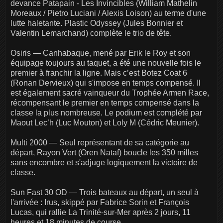
devance Patapain - Les Invincibles (William Mathelin
Moreaux / Pietro Luciani / Alexis Loison) au terme d'une
lutte haletante. Plastic Odyssey (Jules Bonnier et
Valentin Lemarchand) complète le trio de tête.
Osiris — Canhabaque, mené par Erik le Roy et son
équipage toujours au taquet, a été une nouvelle fois le
premier à franchir la ligne. Mais c’est Botez Coat 6
(Ronan Dervieux) qui s'impose en temps compensé. Il
est également sacré vainqueur du Trophée Armen Race,
récompensant le premier en temps compensé dans la
classe la plus nombreuse. Le podium est complété par
Maout Lec’h (Luc Mouton) et Loly M (Cédric Meunier).
Multi 2000 — Seul représentant de sa catégorie au
départ, Rayon Vert (Oren Nataf) boucle les 350 milles
sans encombre et s'adjuge logiquement la victoire de
classe.
Sun Fast 30 OD — Trois bateaux au départ, un seul à
l'arrivée : Irus, skippé par Fabrice Sorin et François
Lucas, qui rallie La Trinité-sur-Mer après 2 jours, 11
heures et 18 minutes de course.