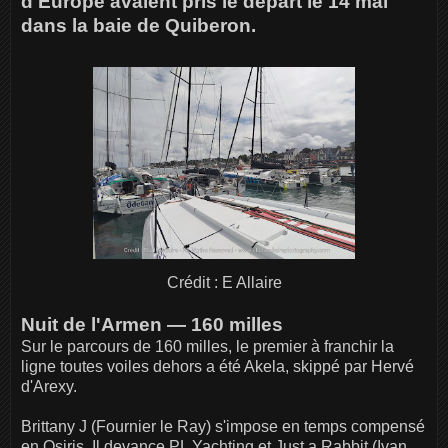
d'Europe avaient pris le départ le 14 mai
dans la baie de Quiberon.
Crédit : E Allaire
Nuit de l'Armen — 160 milles
Sur le parcours de 160 milles, le premier à franchir la
ligne toutes voiles dehors a été Akela, skippé par Hervé
d'Arexy.
Brittany J (Fournier le Ray) s'impose en temps compensé
en Osiris. Il devance PL Yachting et Just a Rabbit (Ivan