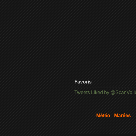
Favoris
Tweets Liked by @ScanVoil
Météo - Marées