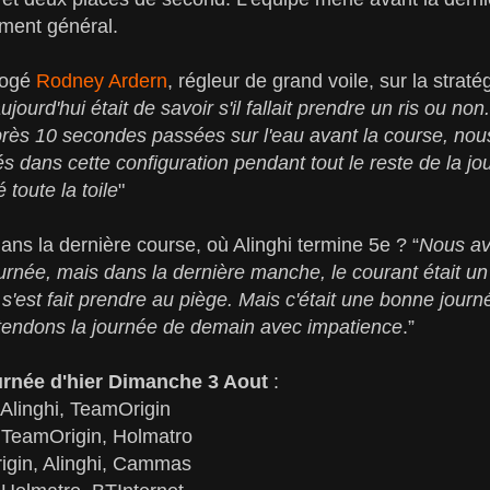
ement général.
rrogé
Rodney Ardern
, régleur de grand voile, sur la stratég
jourd'hui était de savoir s'il fallait prendre un ris ou no
après 10 secondes passées sur l'eau avant la course, no
dans cette configuration pendant tout le reste de la jo
 toute la toile
"
dans la dernière course, où Alinghi termine 5e ? “
Nous av
ournée, mais dans la dernière manche, le courant était un 
 s'est fait prendre au piège. Mais c'était une bonne jo
ttendons la journée de demain avec impatience
.”
ournée d'hier Dimanche 3 Aout
:
 Alinghi, TeamOrigin
, TeamOrigin, Holmatro
igin, Alinghi, Cammas