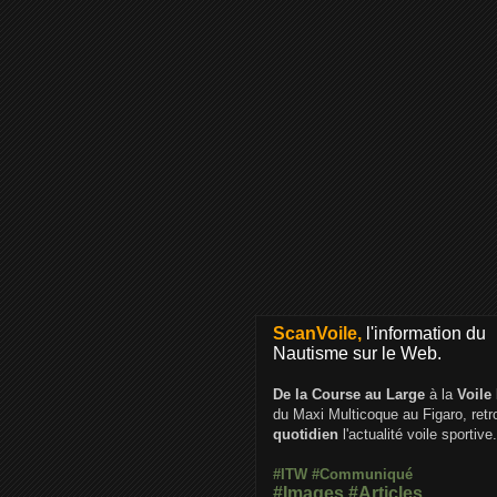
ScanVoile,
l'information du
Nautisme sur le Web.
De la Course au Large
à la
Voile
du Maxi Multicoque au Figaro, ret
quotidien
l'actualité voile sportive.
#ITW
#Communiqué
#Images
#Articles