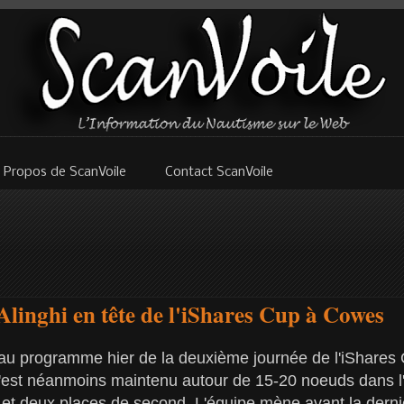
 Propos de ScanVoile
Contact ScanVoile
Alinghi en tête de l'iShares Cup à Cowes
s au programme hier de la deuxième journée de l'iShares 
'est néanmoins maintenu autour de 15-20 noeuds dans l'a
es et deux places de second. L'équipe mène avant la derniè