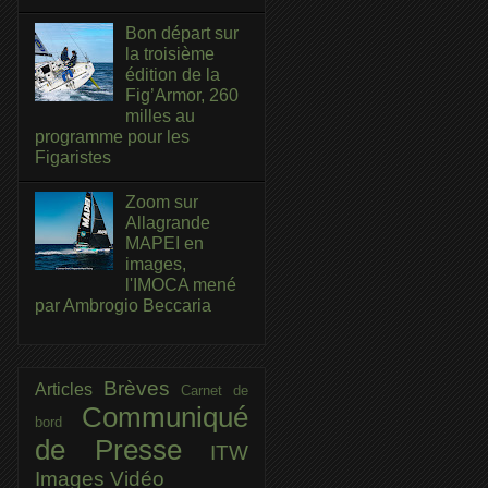
Bon départ sur
la troisième
édition de la
Fig’Armor, 260
milles au
programme pour les
Figaristes
Zoom sur
Allagrande
MAPEI en
images,
l'IMOCA mené
par Ambrogio Beccaria
Brèves
Articles
Carnet de
Communiqué
bord
de Presse
ITW
Images
Vidéo