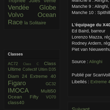
Manche 8 : Alinghi,
Trophée Jules Verne
Manche 9 : Alingh
Vendée Globe
Manche 10 : Spithil
Volvo Ocean
Race
la Solitaire
L'équipage du X40
Ed Baird, barreur
Lorenzo Mazza, rég
Rodney Ardern, régl
Piet van Nieuwenh
Classes
Source :
Alinghi
Class
AC72
Class C
Ultime
Collectif Ultim
D35
Publié par
ScanVoi
Diam 24
Extreme 40
Libellés :
Extreme 
Figaro
GC32
IMOCA
Multi50
Ocean Fifty
VO70
class40
Suivant