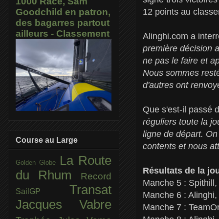
1000 Race, Sam
12 points au class
Goodchild en patron,
des bagarres partout
ailleurs - Classement
Alinghi.com a inte
première décision au
ne pas le faire et 
Nous sommes restés 
d'autres ont renvoyé
Que s'est-il passé 
réguliers toute la j
ligne de départ. On
Course au Large
contents et nous a
La Route
Golden Globe
Résultats de la j
du Rhum
Record
Manche 5 : Spithill,
Transat
SailGP
Manche 6 : Alinghi
Jacques Vabre
Manche 7 : TeamOr