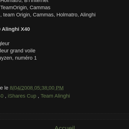
 Holmatro, BTInternet
i, TeamOrigin, Cammas
l, team Origin, Cammas, Holmatro, Alinghi
 Alinghi X40
leur
eur grand voile
uyzen, numéro 1
le
le
8/04/2008 05:38:00 PM
40
,
iShares Cup
,
Team Alinghi
Accueil