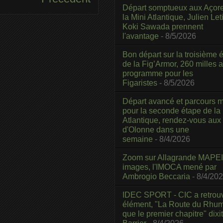
Départ somptueux aux Açor
la Mini Atlantique, Julien Leti
Koki Sawada prennent
l'avantage
- 8/5/2026
Bon départ sur la troisième é
de la Fig’Armor, 260 milles 
programme pour les
Figaristes
- 8/5/2026
Départ avancé et parcours m
pour la seconde étape de la
Atlantique, rendez-vous aux
d'Olonne dans une
semaine
- 8/4/2026
Zoom sur Allagrande MAPEI
images, l'IMOCA mené par
Ambrogio Beccaria
- 8/4/20
IDEC SPORT - CIC a retrou
élément, "La Route du Rhum
que le premier chapitre" dixi