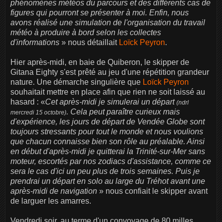
phénomènes météos du parcours et des différents cas de
figures qui pourront se présenter à moi. Enfin, nous
avons réalisé une simulation de l'organisation du travail
météo à produire à bord selon les collectes
d'informations
» nous détaillait
Loïck Peyron
.
Hier après-midi, en baie de Quiberon, le skipper de
Gitana Eighty s'est prêté au jeu d'une répétition grandeur
nature. Une démarche singulière que
Loïck Peyron
souhaitait mettre en place afin que rien ne soit laissé au
hasard : «
Cet après-midi je simulerai un départ
(ndrl
. Cela peut paraître curieux mais
mercredi 15 octobre)
d'expérience, les jours de départ de Vendée Globe sont
toujours stressants pour tout le monde et nous voulions
que chacun connaisse bien son rôle au préalable. Ainsi
en début d'après-midi je quitterai la Trinité-sur-Mer sans
moteur, escortés par nos zodiacs d'assistance, comme ce
sera le cas d'ici un peu plus de trois semaines. Puis je
prendrai un départ en solo au large du Tréhot avant une
après-midi de navigation
» nous confiait le skipper avant
de larguer les amarres.
Vendredi soir, au terme d'un convoyage de 80 milles,