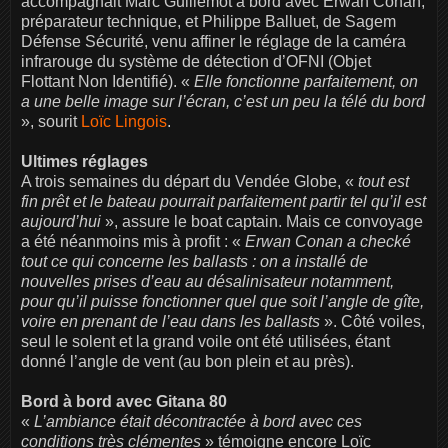
accompagnait Marc Guillemot à bord avec Erwan Conan,
préparateur technique, et Philippe Balluet, de Sagem
Défense Sécurité, venu affiner le réglage de la caméra
infrarouge du système de détection d’OFNI (Objet
Flottant Non Identifié). «
Elle fonctionne parfaitement, on
a une belle image sur l’écran, c’est un peu la télé du bord
», sourit
Loïc Lingois
.
Ultimes réglages
A trois semaines du départ du Vendée Globe, «
tout est
fin prêt et le bateau pourrait parfaitement partir tel qu’il est
aujourd’hui
», assure le boat captain. Mais ce convoyage
a été néanmoins mis à profit : «
Erwan Conan a checké
tout ce qui concerne les ballasts : on a installé de
nouvelles prises d’eau au désalinisateur notamment,
pour qu’il puisse fonctionner quel que soit l’angle de gîte,
voire en prenant de l’eau dans les ballasts
». Côté voiles,
seul le solent et la grand voile ont été utilisées, étant
donné l’angle de vent (au bon plein et au près).
Bord à bord avec Gitana 80
«
L’ambiance était décontractée à bord avec ces
conditions très clémentes
» témoigne encore Loïc