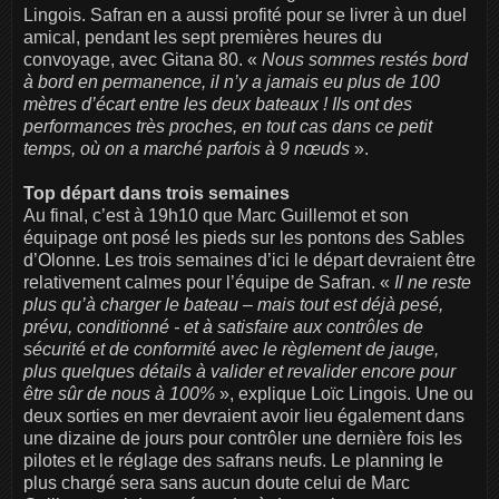
Lingois. Safran en a aussi profité pour se livrer à un duel
amical, pendant les sept premières heures du
convoyage, avec Gitana 80. «
Nous sommes restés bord
à bord en permanence, il n’y a jamais eu plus de 100
mètres d’écart entre les deux bateaux ! Ils ont des
performances très proches, en tout cas dans ce petit
temps, où on a marché parfois à 9 nœuds
».
Top départ dans trois semaines
Au final, c’est à 19h10 que Marc Guillemot et son
équipage ont posé les pieds sur les pontons des Sables
d’Olonne. Les trois semaines d’ici le départ devraient être
relativement calmes pour l’équipe de Safran. «
Il ne reste
plus qu’à charger le bateau – mais tout est déjà pesé,
prévu, conditionné - et à satisfaire aux contrôles de
sécurité et de conformité avec le règlement de jauge,
plus quelques détails à valider et revalider encore pour
être sûr de nous à 100%
», explique Loïc Lingois. Une ou
deux sorties en mer devraient avoir lieu également dans
une dizaine de jours pour contrôler une dernière fois les
pilotes et le réglage des safrans neufs. Le planning le
plus chargé sera sans aucun doute celui de Marc