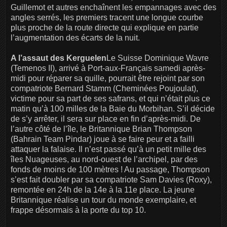
Guillemot et autres enchaînent les empannages avec des
angles serrés, les premiers tracent une longue courbe
plus proche de la route directe qui explique en partie
l’augmentation des écarts de la nuit.
A l’assaut des Kerguelen
Le Suisse Dominique Wavre
(Temenos II), arrivé à Port-aux-Français samedi après-
midi pour réparer sa quille, pourrait être rejoint par son
compatriote Bernard Stamm (Cheminées Poujoulat),
victime pour sa part de ses safrans, et qui n’était plus ce
matin qu’à 100 milles de la Baie du Morbihan. S’il décide
de s’y arrêter, il sera sur place en fin d’après-midi. De
l’autre côté de l’île, le Britannique Brian Thompson
(Bahrain Team Pindar) joue à se faire peur et a failli
attaquer la falaise. Il n’est passé qu’à un petit mille des
îles Nuageuses, au nord-ouest de l’archipel, par des
fonds de moins de 100 mètres ! Au passage, Thompson
s’est fait doubler par sa compatriote Sam Davies (Roxy),
remontée en 24h de la 14e à la 11e place. La jeune
Britannique réalise un tour du monde exemplaire, et
frappe désormais à la porte du top 10.