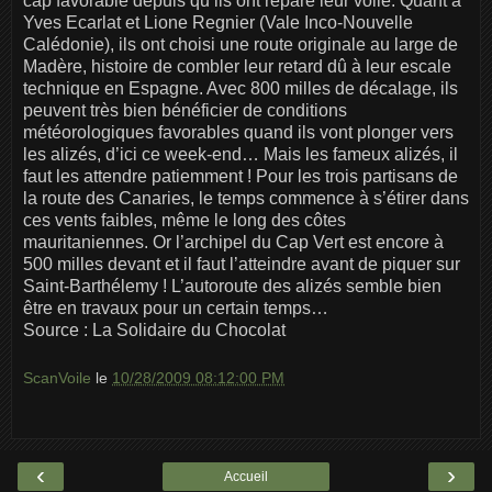
cap favorable depuis qu’ils ont réparé leur voile. Quant à
Yves Ecarlat et Lione Regnier (Vale Inco-Nouvelle
Calédonie), ils ont choisi une route originale au large de
Madère, histoire de combler leur retard dû à leur escale
technique en Espagne. Avec 800 milles de décalage, ils
peuvent très bien bénéficier de conditions
météorologiques favorables quand ils vont plonger vers
les alizés, d’ici ce week-end… Mais les fameux alizés, il
faut les attendre patiemment ! Pour les trois partisans de
la route des Canaries, le temps commence à s’étirer dans
ces vents faibles, même le long des côtes
mauritaniennes. Or l’archipel du Cap Vert est encore à
500 milles devant et il faut l’atteindre avant de piquer sur
Saint-Barthélemy ! L’autoroute des alizés semble bien
être en travaux pour un certain temps…
Source : La Solidaire du Chocolat
ScanVoile
le
10/28/2009 08:12:00 PM
‹
›
Accueil