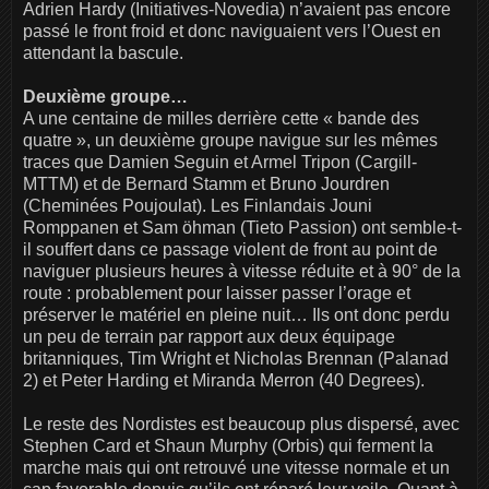
Adrien Hardy (Initiatives-Novedia) n’avaient pas encore
passé le front froid et donc naviguaient vers l’Ouest en
attendant la bascule.
Deuxième groupe…
A une centaine de milles derrière cette « bande des
quatre », un deuxième groupe navigue sur les mêmes
traces que Damien Seguin et Armel Tripon (Cargill-
MTTM) et de Bernard Stamm et Bruno Jourdren
(Cheminées Poujoulat). Les Finlandais Jouni
Romppanen et Sam öhman (Tieto Passion) ont semble-t-
il souffert dans ce passage violent de front au point de
naviguer plusieurs heures à vitesse réduite et à 90° de la
route : probablement pour laisser passer l’orage et
préserver le matériel en pleine nuit… Ils ont donc perdu
un peu de terrain par rapport aux deux équipage
britanniques, Tim Wright et Nicholas Brennan (Palanad
2) et Peter Harding et Miranda Merron (40 Degrees).
Le reste des Nordistes est beaucoup plus dispersé, avec
Stephen Card et Shaun Murphy (Orbis) qui ferment la
marche mais qui ont retrouvé une vitesse normale et un