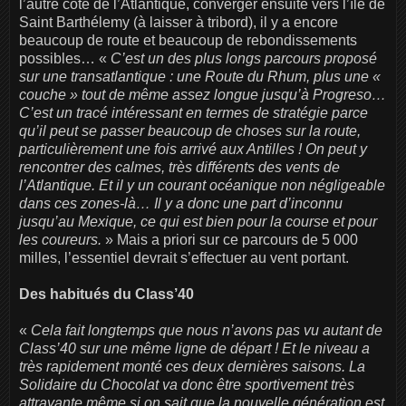
l’autre côté de l’Atlantique, converger ensuite vers l’île de
Saint Barthélemy (à laisser à tribord), il y a encore
beaucoup de route et beaucoup de rebondissements
possibles… «
C’est un des plus longs parcours proposé
sur une transatlantique : une Route du Rhum, plus une «
couche » tout de même assez longue jusqu’à Progreso…
C’est un tracé intéressant en termes de stratégie parce
qu’il peut se passer beaucoup de choses sur la route,
particulièrement une fois arrivé aux Antilles ! On peut y
rencontrer des calmes, très différents des vents de
l’Atlantique. Et il y un courant océanique non négligeable
dans ces zones-là… Il y a donc une part d’inconnu
jusqu’au Mexique, ce qui est bien pour la course et pour
les coureurs.
» Mais a priori sur ce parcours de 5 000
milles, l’essentiel devrait s’effectuer au vent portant.
Des habitués du Class’40
«
Cela fait longtemps que nous n’avons pas vu autant de
Class’40 sur une même ligne de départ ! Et le niveau a
très rapidement monté ces deux dernières saisons. La
Solidaire du Chocolat va donc être sportivement très
attrayante même si on sait que la nouvelle génération est