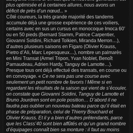
plus optimisée et à certaines allures, nous avons un
déficit de près d’un nœud...
»
Côté coureurs, la très grande majorité des tandems
accumule déjà une grosse expérience de ces voiliers,
certains avec en sus un cursus en monocoque Imoca 60’
ou en 50 pieds (Bernard Stamm, Patrice Carpentier,
Giovanni Soldini, Richard Tolkien, Miranda Merron…),
d’autres plusieurs saisons en Figaro (Olivier Krauss,
Pietro d’Ali, Marc Lepesqueux…), nombre un palmarès
en Mini Transat (Armel Tripon, Yvan Noblet, Benoît
Parnaudeau, Adrien Hardy, Tanguy de Lamotte…).
Presque tous ont déjà effectué des transats, en course ou
en convoyage. «
Ce ne sera pas une course avec
seulement un petit nombre de favoris ! Même si en
regardant les résultats de la saison qui vient de s’écouler,
on constate que Giovanni Soldini, Tanguy de Lamotte et
Bruno Jourdren sont en pole position… D’abord il ne
faudra pas oublier un nouveau bateau parce qu’il était en
phase de préparation, celui de Thierry Bouchard et
Olivier Krauss. Et il y a bien d’autres prétendants, parce
que les Class’40 sont bien affûtés et qu’un grand nombre
d’équipages connaît bien sa monture : il faut au moins