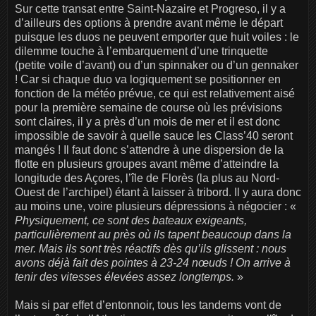
Sur cette transat entre Saint-Nazaire et Progreso, il y a
d’ailleurs des options à prendre avant même le départ
puisque les duos ne peuvent emporter que huit voiles : le
dilemme touche à l’embarquement d’une trinquette
(petite voile d’avant) ou d’un spinnaker ou d’un gennaker
! Car si chaque duo va logiquement se positionner en
fonction de la météo prévue, ce qui est relativement aisé
pour la première semaine de course où les prévisions
sont claires, il y a près d’un mois de mer et il est donc
impossible de savoir à quelle sauce les Class’40 seront
mangés ! Il faut donc s’attendre à une dispersion de la
flotte en plusieurs groupes avant même d’atteindre la
longitude des Açores, l’île de Florès (la plus au Nord-
Ouest de l’archipel) étant à laisser à tribord. Il y aura donc
au moins une, voire plusieurs dépressions à négocier : «
Physiquement, ce sont des bateaux exigeants,
particulièrement au près où ils tapent beaucoup dans la
mer. Mais ils sont très réactifs dès qu’ils glissent : nous
avons déjà fait des pointes à 23-24 nœuds ! On arrive à
tenir des vitesses élevées assez longtemps.
»
Mais si par effet d’entonnoir, tous les tandems vont de