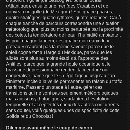
d’abord un golfe (de Gascogne), puis un océan
(Atlantique), ensuite une mer (des Caraïbes) et de
nouveau un golfe (du Mexique) ! Soit quatre phases,
quatre stratégies, quatre rythmes, quatre relances. Car à
chaque tranche de parcours correspondra une situation
météorologique, plus ou moins perturbée par la proximité
des côtes, la température de l’eau, l’humidité ambiante…
Et pour chaque tandem, ces quatre morceaux de «
gâteau » n’auront pas la même saveur : parce que le
soleil cogne fort au large du Mexique, parce que les
alizés sont plus au moins établis à l’approche des
Antilles, parce que la grande houle océanique et le
brassage dépressionnaire rendent la mer dure ou
coopérative, parce que le « dégolfage » jusqu’au cap
Finisterre incite à la veille permanente en raison du trafic
maritime. Passer d’un stade à l’autre, gérer ces
transitions qui ne sont pas seulement météorologiques
mais aussi psychologiques, s’adapter à l’évolution
temporelle et accepter les choix des autres concurrents
sans douter, voilà quelques-unes de spécificité de cette
Solidaire du Chocolat !
Dilemme avant même le coup de canon