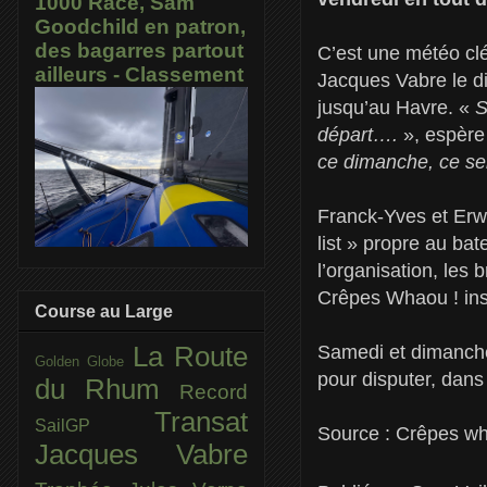
1000 Race, Sam
Goodchild en patron,
des bagarres partout
C’est une météo clé
ailleurs - Classement
Jacques Vabre le d
jusqu’au Havre. «
S
départ….
», espèr
ce dimanche, ce se
Franck-Yves et Erw
list » propre au bat
l’organisation, les 
Crêpes Whaou ! inst
Course au Large
Samedi et dimanche
La Route
Golden Globe
pour disputer, dans
du Rhum
Record
Transat
SailGP
Source : Crêpes wh
Jacques Vabre