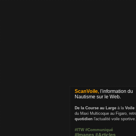
ScanVoile,
l'information du
Nautisme sur le Web.
De la Course au Large
à la
Voile
du Maxi Multicoque au Figaro, ret
quotidien
l'actualité voile sportive.
#ITW
#Communiqué
#Images
#Articles