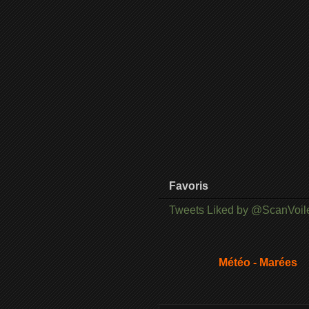
Favoris
Tweets Liked by @ScanVoil
Météo - Marées