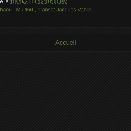
le
le
10/29/2009 12:10:00 PM
Whaou
,
Multi50
,
Transat Jacques Vabre
Accueil