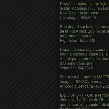
Départ somptueux aux Açor
la Mini Atlantique, Julien Leti
Koki Sawada prennent
l'avantage
- 8/5/2026
Bon départ sur la troisième é
de la Fig’Armor, 260 milles 
programme pour les
Figaristes
- 8/5/2026
Départ avancé et parcours m
pour la seconde étape de la
Atlantique, rendez-vous aux
d'Olonne dans une
semaine
- 8/4/2026
Zoom sur Allagrande MAPEI
images, l'IMOCA mené par
Ambrogio Beccaria
- 8/4/20
IDEC SPORT - CIC a retrou
élément, "La Route du Rhum
que le premier chapitre" dixi