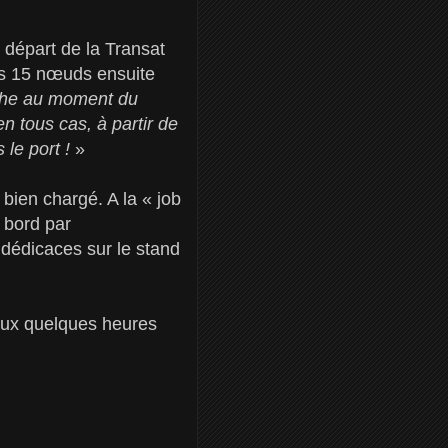
 départ de la Transat
is 15 nœuds ensuite
nche au moment du
n tous cas, à partir de
 le port !
»
ien chargé. A la « job
à bord par
e dédicaces sur le stand
aux quelques heures