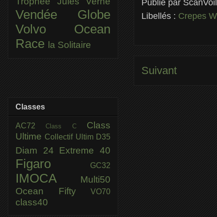
Trophée Jules Verne
Publié par
ScanVoi
Vendée Globe
Libellés :
Crepes 
Volvo Ocean
Race
la Solitaire
Suivant
Classes
Class
AC72
Class C
Ultime
Collectif Ultim
D35
Diam 24
Extreme 40
Figaro
GC32
IMOCA
Multi50
Ocean Fifty
VO70
class40