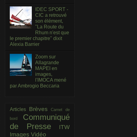
IDEC SPORT -
CIC a retrouvé
son élément,
"La Route du
Rhum n'est que
le premier chapitre" dixit
Alexia Barrier
Zoom sur
Allagrande
MAPEI en
images,
l'IMOCA mené
par Ambrogio Beccaria
Brèves
Articles
Carnet de
Communiqué
bord
de Presse
ITW
Images
Vidéo