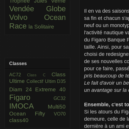
Trophée Jules Verne
Vendée Globe
Il en va des saiso
Volvo Ocean
sa fin et chacun s'
Race
neuf ou un monotype
la Solitaire
l'activité nautique
du Figaro Banque Po
taille. Ainsi, pour 
choisi de redesigne
de ses nouvelles c
Classes
pour ce faire, pass
Class
AC72
Class C
pris beaucoup de tem
Ultime
Collectif Ultim
D35
Le fait d'avoir un 
Diam 24
Extreme 40
un avantage sur la 
Figaro
GC32
Ensemble, c'est to
IMOCA
Multi50
Si les atours du Fi
Ocean Fifty
VO70
demeure, celle de l
class40
dernière à un ami 