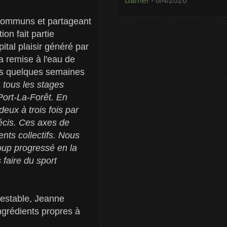
Barrier
- 8/4/2026
 communs et partageant
on fait partie
ital plaisir généré par
la remise à l'eau de
ans quelques semaines
à tous les stages
Port-La-Forêt. En
deux à trois fois par
écis. Ces axes de
ents collectifs. Nous
oup progressé en la
 faire du sport
testable, Jeanne
ngrédients propres à