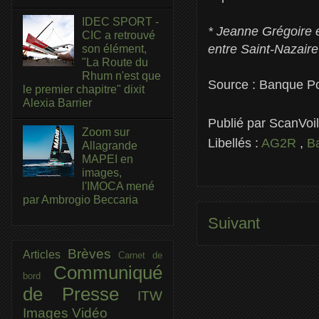
IDEC SPORT -
* Jeanne Grégoire 
CIC a retrouvé
entre Saint-Nazair
son élément,
"La Route du
Rhum n'est que
Source : Banque Po
le premier chapitre" dixit
Alexia Barrier
Publié par
ScanVoi
Zoom sur
Libellés :
AG2R
,
B
Allagrande
MAPEI en
images,
l'IMOCA mené
par Ambrogio Beccaria
Suivant
Brèves
Articles
Carnet de
Communiqué
bord
de Presse
ITW
Images
Vidéo