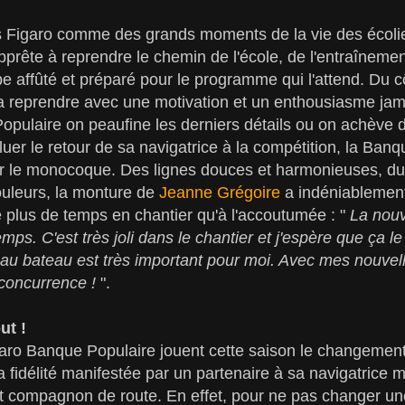
ns Figaro comme des grands moments de la vie des écolie
apprête à reprendre le chemin de l'école, de l'entraîneme
 affûté et préparé pour le programme qui l'attend. Du c
 va reprendre avec une motivation et un enthousiasme ja
pulaire on peaufine les derniers détails ou on achève 
saluer le retour de sa navigatrice à la compétition, la Banqu
r le monocoque. Des lignes douces et harmonieuses, du 
ouleurs, la monture de
Jeanne Grégoire
a indéniablement
é plus de temps en chantier qu'à l'accoutumée : "
La nouv
ps. C'est très joli dans le chantier et j'espère que ça le
beau bateau est très important pour moi. Avec mes nouvelle
concurrence !
".
ut !
garo Banque Populaire jouent cette saison le changemen
a fidélité manifestée par un partenaire à sa navigatrice 
et compagnon de route. En effet, pour ne pas changer un