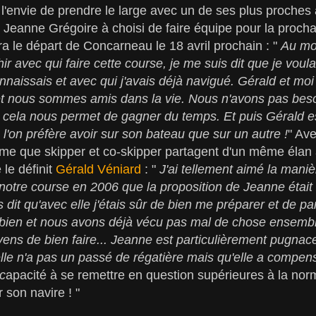
 l'envie de prendre le large avec un de ses plus proches 
 Jeanne Grégoire à choisi de faire équipe pour la proc
a le départ de Concarneau le 18 avril prochain : "
Au mo
 avec qui faire cette course, je me suis dit que je voula
nnaissais et avec qui j'avais déjà navigué. Gérald et mo
t nous sommes amis dans la vie. Nous n'avons pas beso
 cela nous permet de gagner du temps. Et puis Gérald e
l'on préfère avoir sur son bateau que sur un autre !
" Ave
ime que skipper et co-skipper partagent d'un même élan
 le définit
Gérald Véniard
: "
J'ai tellement aimé la mani
é notre course en 2006 que la proposition de Jeanne était
 dit qu'avec elle j'étais sûr de bien me préparer et de part
bien et nous avons déjà vécu pas mal de chose ensemble
yens de bien faire... Jeanne est particulièrement pugnace
u'elle n'a pas un passé de régatière mais qu'elle a compe
c
apacité à se remettre en question supérieures à la norma
 son navire ! "