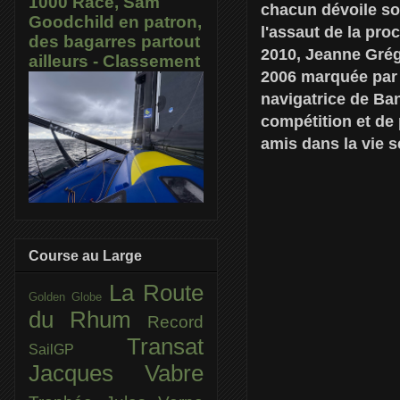
1000 Race, Sam
chacun dévoile son
Goodchild en patron,
l'assaut de la pro
des bagarres partout
2010, Jeanne Grég
ailleurs - Classement
2006 marquée par u
navigatrice de Ba
compétition et de 
amis dans la vie s
Course au Large
La Route
Golden Globe
du Rhum
Record
Transat
SailGP
Jacques Vabre