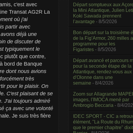
amis, c'est avec
Départ somptueux aux Açor
la Mini Atlantique, Julien Leti
haine Transat AG2R La
Koki Sawada prennent
ment où j'ai
l'avantage
- 8/5/2026
is partir avec
Bon départ sur la troisième é
i avons déjà une
de la Fig’Armor, 260 milles 
in de discuter de
programme pour les
st typiquement le
Figaristes
- 8/5/2026
c plutôt que contre,
Départ avancé et parcours m
 à bord de Banque
pour la seconde étape de la
ère dont nous avions
Atlantique, rendez-vous aux
d'Olonne dans une
 forcément très
semaine
- 8/4/2026
ir pour le plaisir. On
. C'est plaisant de se
Zoom sur Allagrande MAPEI
images, l'IMOCA mené par
. J'ai toujours admiré
Ambrogio Beccaria
- 8/4/20
nsé ça avec une volonté
le. Je suis très fière
IDEC SPORT - CIC a retrou
élément, "La Route du Rhum
que le premier chapitre" dixi