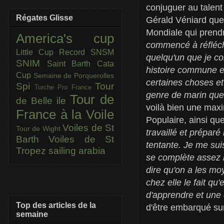
conjuguer au talent
Régates Glisse
Gérald Véniard que
Mondiale qui prendr
America's cup
commencé à réfléchir
Little Cup
Record SNSM
quelqu'un que je co
SNIM
Saint Barth Cata
histoire commune e
Cup
Semaine de Porquerolles
certaines choses et
Spi
Tour
Torche Pro France
genre de marin que 
Tour de
de Belle ile
voilà bien une max
France à la Voile
Populaire, ainsi que
Voiles de St
Tour de Wight
travaillé et prépar
Barth
Voiles de St
tentante. Je me suis
Tropez
sailing arabia
se complète assez 
dire qu'on a les mo
chez elle le fait q
d'apprendre et une 
Top des articles de la
d'être embarqué sur
semaine