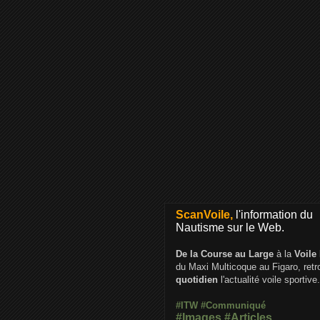
ScanVoile,
l'information du
Nautisme sur le Web.
De la Course au Large
à la
Voile
du Maxi Multicoque au Figaro, ret
quotidien
l'actualité voile sportive.
#ITW
#Communiqué
#Images
#Articles