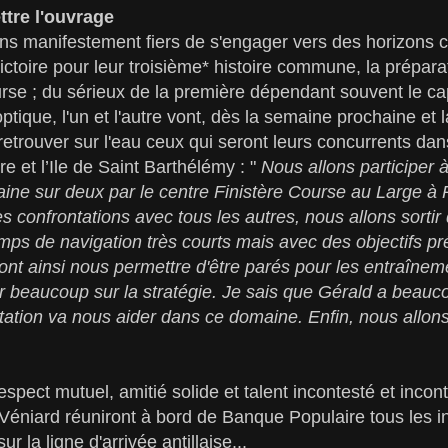
ttre l'ouvrage
ns manifestement fiers de s'engager vers des horizons
ctoire pour leur troisième* histoire commune, la préparati
urse ; du sérieux de la première dépendant souvent le cap
optique, l'un et l'autre vont, dès la semaine prochaine et 
etrouver sur l'eau ceux qui seront leurs concurrents d
re et l’Ile de Saint Barthélémy : "
Nous allons participer 
ne sur deux par le centre Finistère Course au Large à 
 confrontations avec tous les autres, nous allons sortir 
ps de navigation très courts mais avec des objectifs pr
 vont ainsi nous permettre d'être parés pour les entraînem
 beaucoup sur la stratégie. Je sais que Gérald a beauc
tation va nous aider dans ce domaine. Enfin, nous allons
spect mutuel, amitié solide et talent incontesté et incon
Véniard réuniront à bord de Banque Populaire tous les i
ur la ligne d'arrivée antillaise...