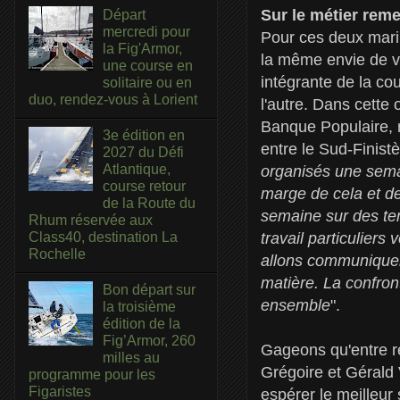
Sur le métier reme
Départ
mercredi pour
Pour ces deux mari
la Fig'Armor,
la même envie de vi
une course en
intégrante de la co
solitaire ou en
duo, rendez-vous à Lorient
l'autre. Dans cette 
Banque Populaire, r
3e édition en
entre le Sud-Finistè
2027 du Défi
Atlantique,
organisés une semai
course retour
marge de cela et des
de la Route du
semaine sur des tem
Rhum réservée aux
travail particuliers
Class40, destination La
Rochelle
allons communiquer
matière. La confron
Bon départ sur
ensemble
".
la troisième
édition de la
Fig’Armor, 260
Gageons qu'entre re
milles au
Grégoire et Gérald 
programme pour les
Figaristes
espérer le meilleur s