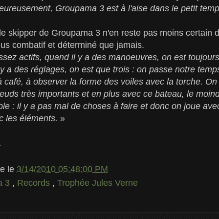
heureusement, Groupama 3 est à l'aise dans le petit tem
 skipper de Groupama 3 n'en reste pas moins certain d'
us combatif et déterminé que jamais.
sez actifs, quand il y a des manoeuvres, on est toujour
 y a des réglages, on est que trois : on passe notre temp
 à café, à observer la forme des voiles avec la torche. On
uds très importants et en plus avec ce bateau, le moind
e : il y a pas mal de choses à faire et donc on joue avec
ec les éléments.
»
a
le
le
3/14/2010 05:48:00 PM
a 3
,
Records
,
Trophée Jules Verne