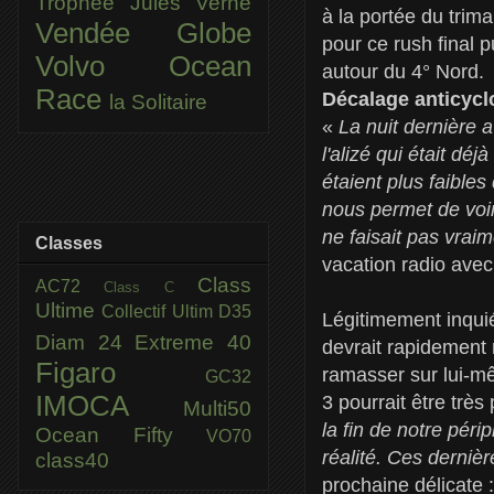
Trophée Jules Verne
à la portée du trim
Vendée Globe
pour ce rush final 
Volvo Ocean
autour du 4° Nord.
Race
Décalage anticycl
la Solitaire
«
La nuit dernière 
l'alizé qui était d
étaient plus faible
nous permet de voir 
ne faisait pas vrai
Classes
vacation radio ave
Class
AC72
Class C
Ultime
Collectif Ultim
D35
Légitimement inquié
Diam 24
Extreme 40
devrait rapidement r
Figaro
ramasser sur lui-mê
GC32
IMOCA
3 pourrait être trè
Multi50
la fin de notre périp
Ocean Fifty
VO70
réalité. Ces derniè
class40
prochaine délicate 