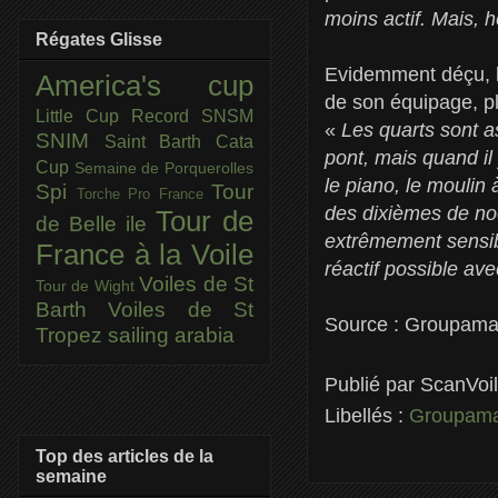
moins actif. Mais, 
Régates Glisse
Evidemment déçu, le
America's cup
de son équipage, pl
Little Cup
Record SNSM
«
Les quarts sont as
SNIM
Saint Barth Cata
pont, mais quand il
Cup
Semaine de Porquerolles
le piano, le moulin
Spi
Tour
Torche Pro France
des dixièmes de noe
Tour de
de Belle ile
extrêmement sensibl
France à la Voile
réactif possible av
Voiles de St
Tour de Wight
Barth
Voiles de St
Source : Groupam
Tropez
sailing arabia
Publié par
ScanVoi
Libellés :
Groupam
Top des articles de la
semaine