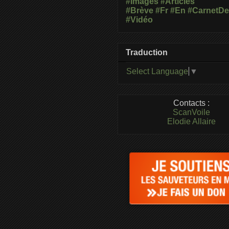
#Images
#Articles
#Brève
#Fr
#En
#CarnetD
#Vidéo
Traduction
Select Language
▼
Contacts :
ScanVoile
Elodie Allaire