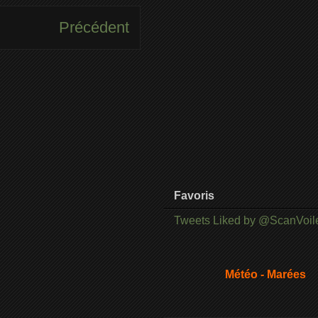
Précédent
Favoris
Tweets Liked by @ScanVoil
Météo - Marées