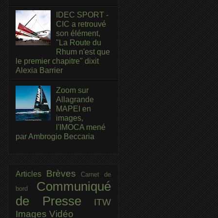
IDEC SPORT -
CIC a retrouvé
son élément,
"La Route du
Rhum n'est que
le premier chapitre" dixit
Alexia Barrier
Zoom sur
Allagrande
MAPEI en
images,
l'IMOCA mené
par Ambrogio Beccaria
Brèves
Articles
Carnet de
Communiqué
bord
de Presse
ITW
Images
Vidéo