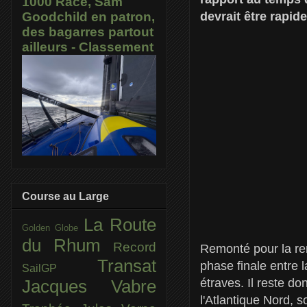
1000 Race, Sam
devrait être rapid
Goodchild en patron,
des bagarres partout
ailleurs - Classement
Course au Large
La Route
Golden Globe
du Rhum
Record
Remonté pour la re
Transat
phase finale entre 
SailGP
étraves. Il reste d
Jacques Vabre
l'Atlantique Nord, 