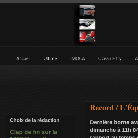
Accueil
Ultime
IMOCA
Ocean Fifty
A
Record / L'Éq
Choix de la rédaction
Dernière borne ava
dimanche à 11h 04'
Clap de fin sur la
rapport au temps d