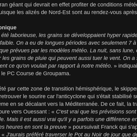
aran géant qui devrait en effet profiter de conditions mét
puisque les alizés de Nord-Est sont au rendez-vous après 
onique
a été laborieuse, les grains se développaient hyper rapid
éjà faible. On a eu de longues périodes avec seulement 7 
s que prévues par les modèles météo. La nuit, sans lune, 
les grains de pluie qui peuvent aussi tuer le vent. On a 
ment ce qu'on voulait par rapport à notre météo.
» indiqua
c le PC Course de Groupama.
té par cette zone de transition hémisphérique, le skip
etrouver le sourire car l'anticyclone qui s'était stabilisé 
me en se décalant vers la Méditerranée. De ce fait, la 
s pure vers Ouessant : «
C'est vrai que les prévisions sont
le. Mais il est aussi vrai qu'il y a parfois une différence e
res heures en sont la preuve
» poursuivait Franck qui s'ap
: «
J'aurais préféré traverser le Pot au Noir de jour que de 