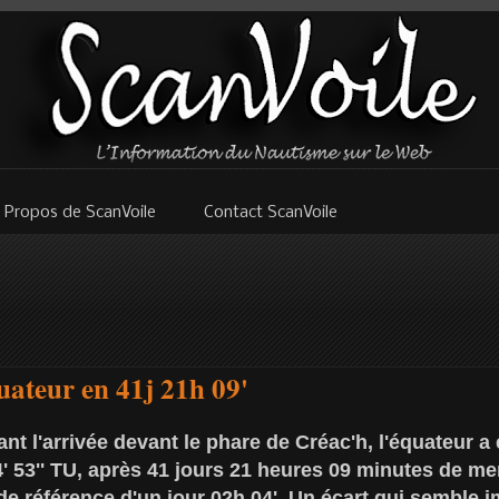
 Propos de ScanVoile
Contact ScanVoile
uateur en 41j 21h 09'
nt l'arrivée devant le phare de Créac'h, l'équateur a 
 53'' TU, après 41 jours 21 heures 09 minutes de mer
e référence d'un jour 02h 04'. Un écart qui semble i