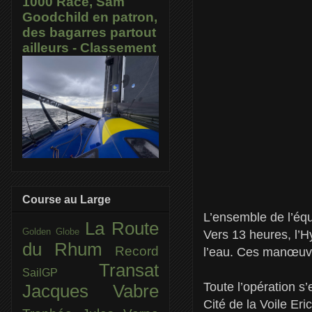
1000 Race, Sam
Goodchild en patron,
des bagarres partout
ailleurs - Classement
Course au Large
L’ensemble de l’équi
La Route
Golden Globe
Vers 13 heures, l’H
du Rhum
Record
l’eau. Ces manœuvr
Transat
SailGP
Toute l’opération s
Jacques Vabre
Cité de la Voile Eri