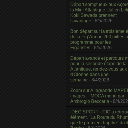
Départ somptueux aux Açor
la Mini Atlantique, Julien Leti
Koki Sawada prennent
l'avantage
- 8/5/2026
Bon départ sur la troisième é
de la Fig’Armor, 260 milles 
programme pour les
Figaristes
- 8/5/2026
Départ avancé et parcours m
pour la seconde étape de la
Atlantique, rendez-vous aux
d'Olonne dans une
semaine
- 8/4/2026
Zoom sur Allagrande MAPEI
images, l'IMOCA mené par
Ambrogio Beccaria
- 8/4/20
IDEC SPORT - CIC a retrou
élément, "La Route du Rhum
que le premier chapitre" dixi