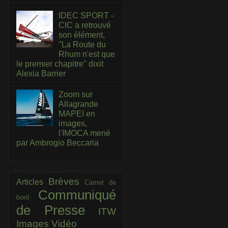
IDEC SPORT -
CIC a retrouvé
son élément,
"La Route du
Rhum n'est que
le premier chapitre" dixit
Alexia Barrier
Zoom sur
Allagrande
MAPEI en
images,
l'IMOCA mené
par Ambrogio Beccaria
Brèves
Articles
Carnet de
Communiqué
bord
de Presse
ITW
Images
Vidéo