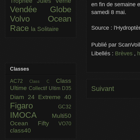
Trophée Jules Verne
en fin de semaine et
Vendée Globe
samedi 8 mai.
Volvo Ocean
Race
Source : l'Hydroptèr
la Solitaire
Publié par
ScanVoi
Libellés :
Brèves
,
Classes
Class
AC72
Class C
Ultime
Suivant
Collectif Ultim
D35
Diam 24
Extreme 40
Figaro
GC32
IMOCA
Multi50
Ocean Fifty
VO70
class40