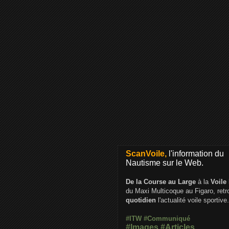
ScanVoile,
l'information du
Nautisme sur le Web.
De la Course au Large
à la
Voile
du Maxi Multicoque au Figaro, ret
quotidien
l'actualité voile sportive.
#ITW
#Communiqué
#Images
#Articles