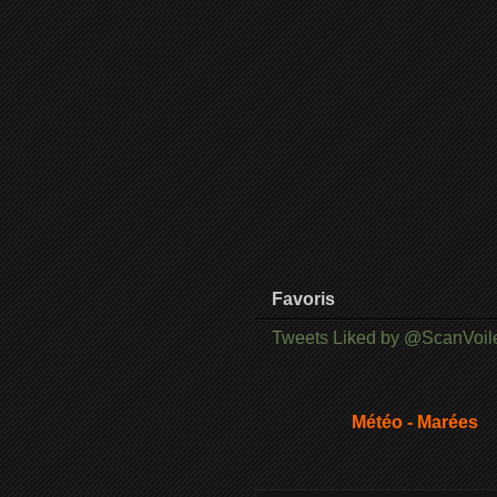
Favoris
Tweets Liked by @ScanVoil
Météo - Marées