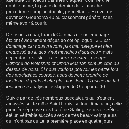
atteindre 30 noeuds dans les claques. Comme une
double peine, la place de dernier de la manche
précédente comptait double, permettant à Ecover de
devancer Groupama 40 au classement général sans
même avoir à courir.
De retour à quai, Franck Cammas et son équipage
étaient évidemment déçus de cet épilogue : «
C'est
dommage car nous n'avons pas mal navigué et bien
progressé au fil des vingt manches disputées
» mais
cependant réaliste : «
Les deux premiers, Groupe
Edmond de Rothshild et Oman Masirah sont un cran au
dessus de nous. Si nous voulons pouvoir les battre lors
des prochaines courses, nous devrons prendre de
meilleurs départs et être plus constants. C'est ce qui fait
leur force
» analysait le skipper de Groupama 40.
Suivie par de très nombreux spectateurs qui s'étaient
amassés sur le môle Saint Louis, surtout dimanche, cette
première épreuve des Extrême Sailing Series de Sète a
été un véritable succès avec de très beaux vainqueurs
qui n'ont pas quitté la première place en quatre jours.