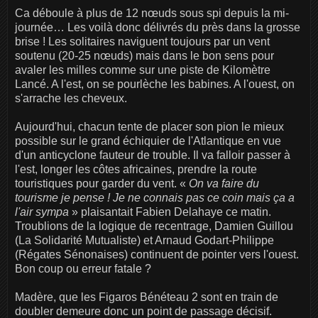
Ca déboule à plus de 12 nœuds sous spi depuis la mi-
journée… Les voilà donc délivrés du près dans la grosse
brise ! Les solitaires naviguent toujours par un vent
soutenu (20-25 nœuds) mais dans le bon sens pour
avaler les milles comme sur une piste de Kilomètre
Lancé. A l'est, on se pourlèche les babines. A l'ouest, on
s'arrache les cheveux.
Aujourd'hui, chacun tente de placer son pion le mieux
possible sur le grand échiquier de l'Atlantique en vue
d'un anticyclone fauteur de trouble. Il va falloir passer à
l'est, longer les côtes africaines, prendre la route
touristiques pour garder du vent. «
On va faire du
tourisme je pense ! Je ne connais pas ce coin mais ça a
l'air sympa
» plaisantait Fabien Delahaye ce matin.
Troublions de la logique de recentrage, Damien Guillou
(La Solidarité Mutualiste) et Arnaud Godart-Philippe
(Régates Sénonaises) continuent de pointer vers l'ouest.
Bon coup ou erreur fatale ?
Madère, que les Figaros Bénéteau 2 sont en train de
doubler demeure donc un point de passage décisif.