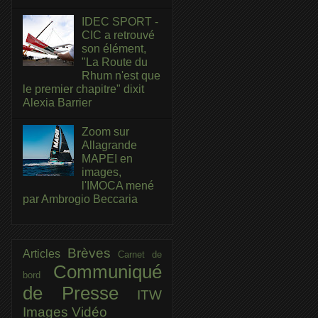
IDEC SPORT -
CIC a retrouvé
son élément,
"La Route du
Rhum n'est que
le premier chapitre" dixit
Alexia Barrier
Zoom sur
Allagrande
MAPEI en
images,
l'IMOCA mené
par Ambrogio Beccaria
Brèves
Articles
Carnet de
Communiqué
bord
de Presse
ITW
Images
Vidéo