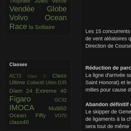
Trophée Jules Verne
Vendée Globe
Volvo Ocean
Race
la Solitaire
Les 15 concurrents 
de vent aléatoires q
Direction de Course
Classes
Réduction de par
La ligne d'arrivée s
Class
AC72
Class C
Ultime
Saint Honorat) et l
Collectif Ultim
D35
milles pour cause d
Diam 24
Extreme 40
Figaro
GC32
Abandon définitif
IMOCA
Multi50
Le skipper de Gener
Ocean Fifty
VO70
de ligaments à la ch
class40
sera tout de même p