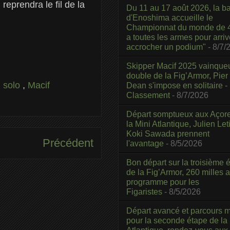
reprendra le fil de la
Du 11 au 17 août 2026, la b
d'Enoshima accueille le
Championnat du monde de 4
a toutes les armes pour arriv
accrocher un podium"
- 8/7/
Skipper Macif 2025 vainque
double de la Fig’Armor, Pier
i solo
,
Macif
Dean s'impose en solitaire -
Classement
- 8/7/2026
Départ somptueux aux Açor
la Mini Atlantique, Julien Leti
Koki Sawada prennent
Précédent
l'avantage
- 8/5/2026
Bon départ sur la troisième é
de la Fig’Armor, 260 milles 
programme pour les
Figaristes
- 8/5/2026
Départ avancé et parcours m
pour la seconde étape de la