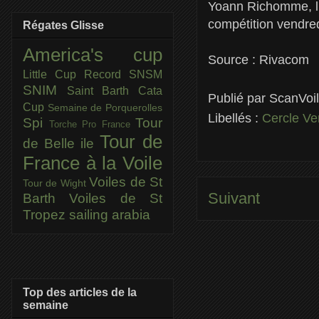
Yoann Richomme, lui,
compétition vendredi
Régates Glisse
America's cup
Source : Rivacom
Little Cup
Record SNSM
SNIM
Saint Barth Cata
Publié par
ScanVoi
Cup
Semaine de Porquerolles
Libellés :
Cercle Ve
Spi
Tour
Torche Pro France
Tour de
de Belle ile
France à la Voile
Voiles de St
Tour de Wight
Suivant
Barth
Voiles de St
Tropez
sailing arabia
Top des articles de la
semaine