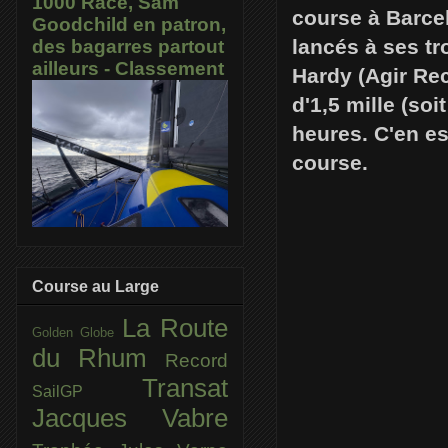
1000 Race, Sam
course à Barce
Goodchild en patron,
lancés à ses t
des bagarres partout
ailleurs - Classement
Hardy (Agir Rec
d'1,5 mille (so
heures. C'en e
course.
Course au Large
La Route
Golden Globe
du Rhum
Record
Transat
SailGP
Jacques Vabre