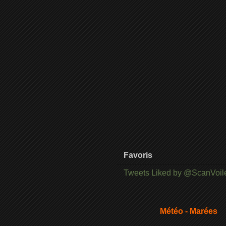
Favoris
Tweets Liked by @ScanVoil
Météo - Marées