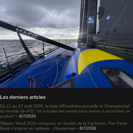
Les derniers articles
Du 11 au 17 août 2026, la baie d'Enoshima accueille le Championnat
du monde de 470, "on a toutes les armes pour arriver à accrocher un
podium"
- 8/7/2026
Skipper Macif 2025 vainqueur en double de la Fig’Armor, Pier Paolo
Dean s'impose en solitaire - Classement
- 8/7/2026