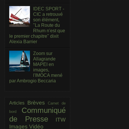
IDEC SPORT -
CIC a retrouvé
son élément,
"La Route du
Rhum n'est que
le premier chapitre" dixit
Alexia Barrier
Zoom sur
Allagrande
MAPEI en
images,
l'IMOCA mené
par Ambrogio Beccaria
Brèves
Articles
Carnet de
Communiqué
bord
de Presse
ITW
Images
Vidéo