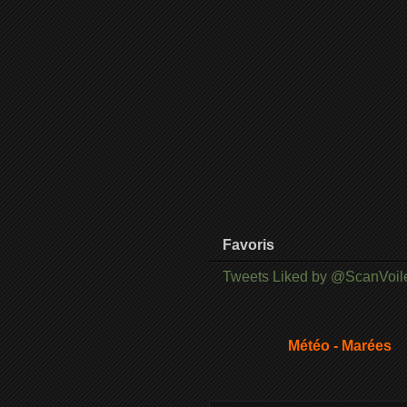
Favoris
Tweets Liked by @ScanVoil
Météo - Marées