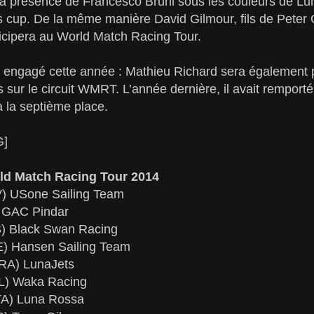
la présence de Francesco Bruni sous les couleurs de Lu
’s cup. De la même manière David Gilmour, fils de Peter
icipera au World Match Racing Tour.
 engagé cette année : Mathieu Richard sera également p
s sur le circuit WMRT. L’année dernière, il avait remport
à la septième place.
G]
ld Match Racing Tour 2014
SV) USone Sailing Team
) GAC Pindar
S) Black Swan Racing
) Hansen Sailing Team
FRA) LunaJets
ZL) Waka Racing
TA) Luna Rossa