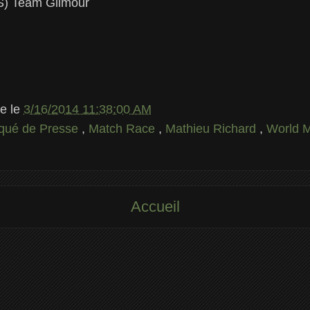
S) Team Gilmour
le
le
3/16/2014 11:38:00 AM
ué de Presse
,
Match Race
,
Mathieu Richard
,
World M
Accueil