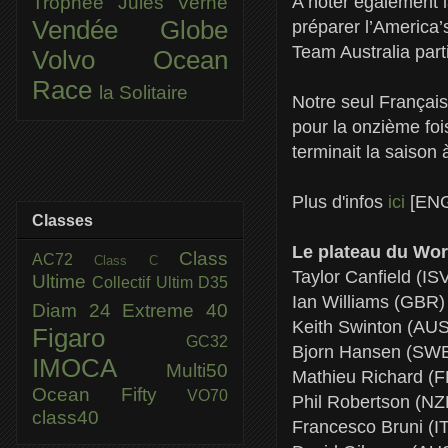
A noter également 
Trophée Jules Verne
Vendée Globe
préparer l’America
Team Australia part
Volvo Ocean
Race
la Solitaire
Notre seul Français
pour la onzième foi
terminait la saison 
Plus d'infos
ici
[EN
Classes
Le plateau du Wor
Class
AC72
Class C
Taylor Canfield (I
Ultime
Collectif Ultim
D35
Ian Williams (GBR
Diam 24
Extreme 40
Keith Swinton (AU
Figaro
GC32
Bjorn Hansen (SWE
IMOCA
Multi50
Mathieu Richard (
Ocean Fifty
VO70
Phil Robertson (N
class40
Francesco Bruni (I