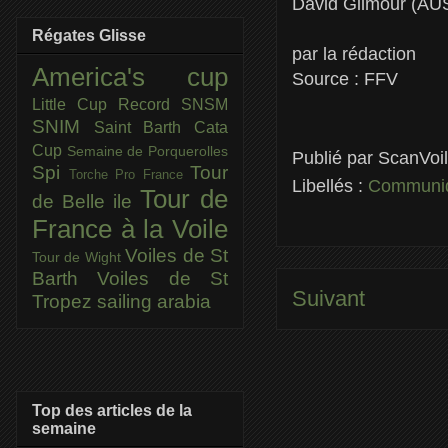
David Gilmour (AU
Régates Glisse
par la rédaction
America's cup
Source : FFV
Little Cup
Record SNSM
SNIM
Saint Barth Cata
Cup
Semaine de Porquerolles
Publié par
ScanVoi
Spi
Tour
Torche Pro France
Libellés :
Communiq
Tour de
de Belle ile
France à la Voile
Voiles de St
Tour de Wight
Barth
Voiles de St
Suivant
Tropez
sailing arabia
Top des articles de la
semaine