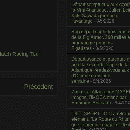
Départ somptueux aux Açor
la Mini Atlantique, Julien Leti
Koki Sawada prennent
l'avantage
- 8/5/2026
Bon départ sur la troisième é
de la Fig’Armor, 260 milles 
programme pour les
Figaristes
- 8/5/2026
atch Racing Tour
Départ avancé et parcours m
pour la seconde étape de la
Atlantique, rendez-vous aux
d'Olonne dans une
semaine
- 8/4/2026
Précédent
Zoom sur Allagrande MAPEI
images, l'IMOCA mené par
Ambrogio Beccaria
- 8/4/20
IDEC SPORT - CIC a retrou
élément, "La Route du Rhum
que le premier chapitre" dixi