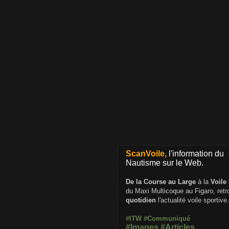
ScanVoile,
l'information du
Nautisme sur le Web.
De la Course au Large
à la
Voile
du Maxi Multicoque au Figaro, ret
quotidien
l'actualité voile sportive.
#ITW
#Communiqué
#Images
#Articles