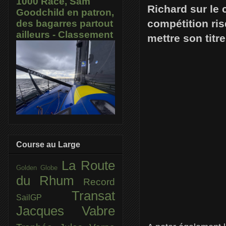
1000 Race, Sam
Richard sur le 
Goodchild en patron,
compétition ris
des bagarres partout
ailleurs - Classement
mettre son titr
Course au Large
La Route
Golden Globe
du Rhum
Record
Transat
SailGP
Jacques Vabre