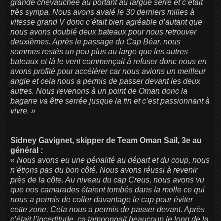
grande chevauchée au portant au largue serré et c’était
très sympa. Nous avons avalé le 30 derniers milles à
vitesse grand V donc c’était bien agréable d’autant que
nous avons doublé deux bateaux pour nous retrouver
deuxièmes. Après le passage du Cap Béar, nous
sommes restés un peu plus au large que les autres
bateaux et là le vent commençait à refuser donc nous en
avons profité pour accélérer car nous avions un meilleur
angle et cela nous a permis de passer devant les deux
autres. Nous revenons à un point de Oman donc la
bagarre va être serrée jusque la fin et c’est passionnant à
vivre. »
Sidney Gavignet, skipper de Team Oman Sail, 3e
au
général :
«
Nous avons eu une pénalité au départ et du coup, nous
n’étions pas du bon côté. Nous avons réussi à revenir
près de la côte. Au niveau du cap Creus, nous avons vu
que nos camarades étaient tombés dans la molle ce qui
nous a permis de coller davantage le cap pour éviter
cette zone. Cela nous a permis de passer devant. Après
c’était l’incertitude, ça tamponnait beaucoup le long de la