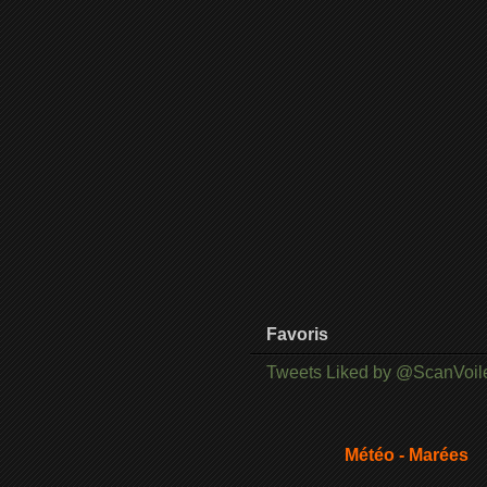
Favoris
Tweets Liked by @ScanVoil
Météo - Marées