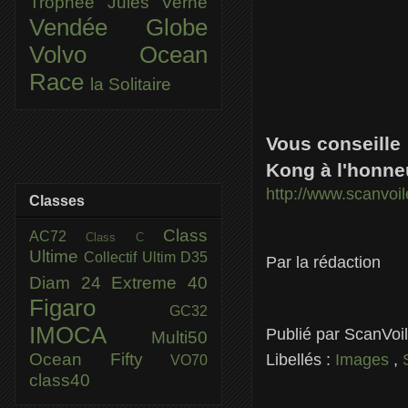
Trophée Jules Verne
Vendée Globe
Volvo Ocean
Race
la Solitaire
Vous conseille
Kong à l'honne
http://www.scanvo
Classes
Class
AC72
Class C
Ultime
Collectif Ultim
D35
Par la rédaction
Diam 24
Extreme 40
Figaro
GC32
IMOCA
Publié par
ScanVoi
Multi50
Ocean Fifty
Libellés :
Images
,
VO70
class40