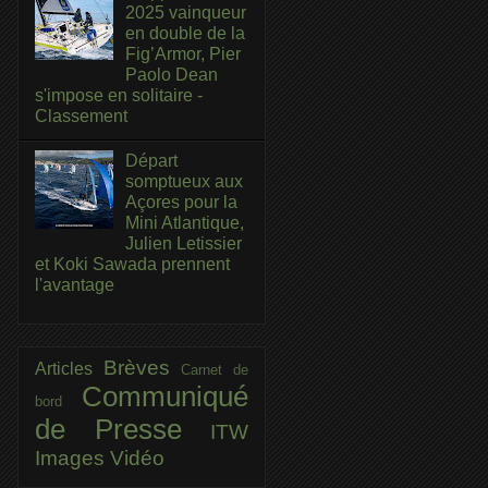
2025 vainqueur
en double de la
Fig’Armor, Pier
Paolo Dean
s'impose en solitaire -
Classement
Départ
somptueux aux
Açores pour la
Mini Atlantique,
Julien Letissier
et Koki Sawada prennent
l'avantage
Brèves
Articles
Carnet de
Communiqué
bord
de Presse
ITW
Images
Vidéo