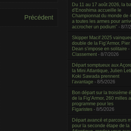
Du 11 au 17 août 2026, la b
d'Enoshima accueille le
Championnat du monde de 4
Précédent
a toutes les armes pour arriv
accrocher un podium"
- 8/7/
Skipper Macif 2025 vainque
double de la Fig’Armor, Pier
Dean s'impose en solitaire -
Classement
- 8/7/2026
Départ somptueux aux Açor
la Mini Atlantique, Julien Leti
Koki Sawada prennent
l'avantage
- 8/5/2026
Bon départ sur la troisième é
de la Fig’Armor, 260 milles 
programme pour les
Figaristes
- 8/5/2026
Départ avancé et parcours m
pour la seconde étape de la