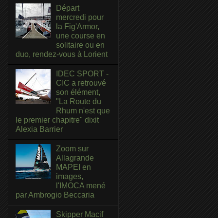
Départ
mercredi pour
la Fig'Armor,
une course en
solitaire ou en
duo, rendez-vous à Lorient
IDEC SPORT -
CIC a retrouvé
son élément,
"La Route du
Rhum n'est que
le premier chapitre" dixit
Alexia Barrier
Zoom sur
Allagrande
MAPEI en
images,
l'IMOCA mené
par Ambrogio Beccaria
Skipper Macif