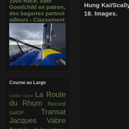
1000 Race, Sam
Hung Kai/Scall
Goodchild en patron,
18. Images.
des bagarres partout
ailleurs - Classement
Course au Large
La Route
Golden Globe
du Rhum
Record
Transat
SailGP
Jacques Vabre