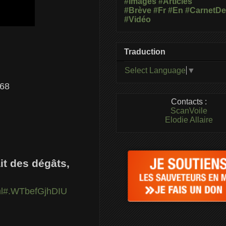
#Images
#Articles
#Brève
#Fr
#En
#CarnetD
#Vidéo
Traduction
Select Language
▼
68
Contacts :
ScanVoile
Elodie Allaire
ait des dégâts,
html#.WTbefGjhDIU