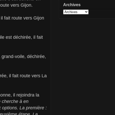
Archives
route vers Gijon.
l fait route vers Gijon
 est déchirée, il fait
grand-voile, déchirée,
e, il fait route vers La
ne, il rejoindra la
e cherche à en
x options. La première :
deuxième étape. La