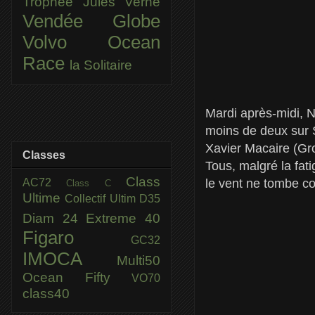
Trophée Jules Verne
Vendée Globe
Volvo Ocean
Race
la Solitaire
Mardi après-midi, N
moins de deux sur S
Xavier Macaire (Gro
Classes
Tous, malgré la fati
Class
AC72
le vent ne tombe co
Class C
Ultime
Collectif Ultim
D35
Diam 24
Extreme 40
Figaro
GC32
IMOCA
Multi50
Ocean Fifty
VO70
class40