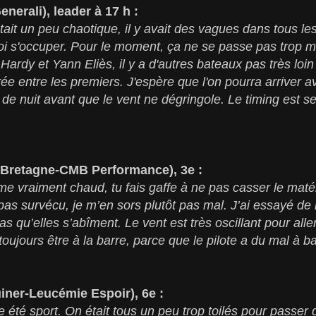
nerali), leader à 17 h :
it un peu chaotique, il y avait des vagues dans tous les 
i s'occuper. Pour le moment, ça ne se passe pas trop m
ardy et Yann Eliès, il y a d'autres bateaux pas très loin 
ée entre les premiers. J'espère que l'on pourra arriver av
e nuit avant que le vent ne dégringole. Le timing est ser
(Bretagne-CMB Performance), 3e :
e vraiment chaud, tu fais gaffe à ne pas casser le matéri
pas survécu, je m’en sors plutôt pas mal. J’ai essayé de 
as qu’elles s’abîment. Le vent est très oscillant pour aller
 toujours être à la barre, parce que le pilote a du mal à 
iner-Leucémie Espoir), 6e :
té sport. On était tous un peu trop toilés pour passer d