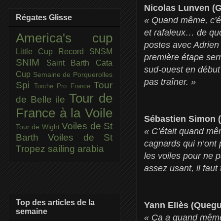
Nicolas Lunven (Ge
Régates Glisse
« Quand même, c'éta
et rafaleux… de quo
America's cup
postes avec Adrien H
Little Cup
Record SNSM
première étape serr
SNIM
Saint Barth Cata
sud-ouest en début d
Cup
Semaine de Porquerolles
pas traîner. »
Spi
Tour
Torche Pro France
Tour de
de Belle ile
France à la Voile
Sébastien Simon 
Voiles de St
Tour de Wight
« C’était quand mêm
Barth
Voiles de St
cagnards qui n’ont 
Tropez
sailing arabia
les voiles pour ne p
assez usant, il faut
Top des articles de la
Yann Eliès (Quegu
semaine
« Ça a quand même é