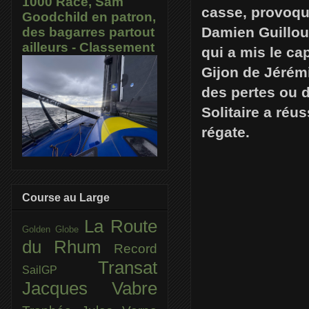
1000 Race, Sam
casse, provoqu
Goodchild en patron,
Damien Guillou
des bagarres partout
ailleurs - Classement
qui a mis le ca
Gijon de Jérém
des pertes ou d
Solitaire a réu
régate.
Course au Large
La Route
Golden Globe
du Rhum
Record
Transat
SailGP
Jacques Vabre