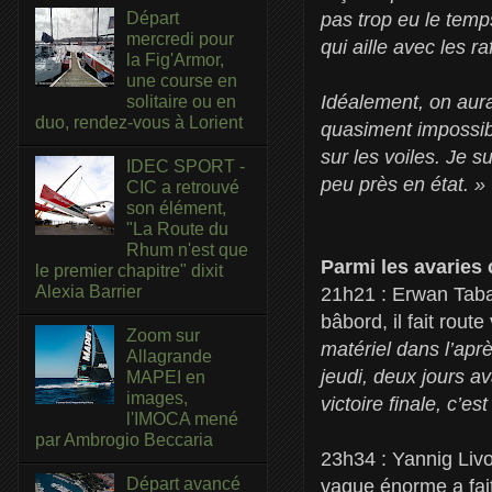
Départ
pas trop eu le temp
mercredi pour
qui aille avec les 
la Fig'Armor,
une course en
Idéalement, on aura
solitaire ou en
duo, rendez-vous à Lorient
quasiment impossibl
sur les voiles. Je su
IDEC SPORT -
peu près en état. »
CIC a retrouvé
son élément,
"La Route du
Rhum n'est que
Parmi les avaries 
le premier chapitre" dixit
Alexia Barrier
21h21 : Erwan Tabar
bâbord, il fait rout
Zoom sur
matériel dans l’aprè
Allagrande
jeudi, deux jours a
MAPEI en
images,
victoire finale, c’es
l'IMOCA mené
par Ambrogio Beccaria
23h34 : Yannig Livo
Départ avancé
vague énorme a fait 