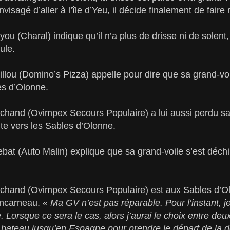
visagé d’aller à l’île d’Yeu, il décide finalement de faire 
u (Charal) indique qu’il n’a plus de drisse ni de solent, i
ule.
lou (Domino’s Pizza) appelle pour dire que sa grand-voile
es d’Olonne.
chand (Ovimpex Secours Populaire) a lui aussi perdu sa 
ute vers les Sables d’Olonne.
at (Auto Malin) explique que sa grand-voile s’est déchiré
chand (Ovimpex Secours Populaire) est aux Sables d’Olon
Concarneau.
« Ma GV n’est pas réparable. Pour l’instant, j
 Lorsque ce sera le cas, alors j’aurai le choix entre deu
 bateau jusqu’en Espagne pour prendre le départ de la 