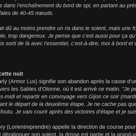
s dans l’enchaînement du bord de spi, en partant au près
rafales de 40-45 nœuds.
it dû au moins prendre un ris dans le solent, mais une foi
e, trop dangereux. Je pense que c’est aussi pour ça qu’i
is sorti de là avec l’essentiel, c’est-à-dire, moi à bord et 
cette nuit
ly (Armor Lux) signifie son abandon après la casse d’u
e vers les Sables d’Olonne, où il est arrivé ce matin.
"Je p
s-midi et repartir en convoyage vers Gijon ce soir (mardi
vant le départ de la deuxième étape. Je ne cache pas que
t foutu. Je vais courir après des victoires d’étape et je su
ry (Lorientreprendre) appelle la direction de course po
déralinguer son solent, la drisse est partie et la grand-v