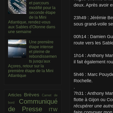
et parcours
deux. Après avoir en
modifié pour la
seconde étape
23h49 : Jérémie Beyo
de la Mini
Atlantique, rendez-vous
sous grand-voile se
aux Sables d'Olonne dans
une semaine
00h14 : Damien Guil
Une première
route vers les Sabl
étape intense
et pleine de
1h14 : Anthony Mar
rebondissemen
ts jusqu'aux
il fait également ro
Açores, retour sur la
première étape de la Mini
5h46 : Marc Pouydeb
Atlantique
Rochelle.
.
7h31 : Anthony Mar
Brèves
Articles
Carnet de
flotte à Gijon ou 
Communiqué
bord
récupérer une autre.
de Presse
ITW
faire convoyer mon