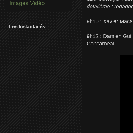
Images
Vidéo
deuxième : regagne
9h10 : Xavier Macai
Les Instantanés
9h12 : Damien Guill
Concarneau.