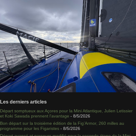
Les derniers articles
Départ somptueux aux Açores pour la Mini Atlantique, Julien Letissier
et Koki Sawada prennent l'avantage
- 8/5/2026
Bon départ sur la troisième édition de la Fig’Armor, 260 milles au
programme pour les Figaristes
- 8/5/2026
Départ avancé et parcours modifié pour la seconde étape de la Mini