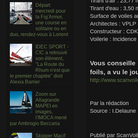
Tirant d'air : 23,77 
Départ
Tirant d'eau : 3,50 
mercredi pour
Surface de voiles a
la Fig'Armor,
une course en
Architectes : VPLP
solitaire ou en
Constructeur : CDK
duo, rendez-vous à Lorient
Voilerie : Incidence
IDEC SPORT -
CIC a retrouvé
son élément,
Vous conseille 
"La Route du
Rhum n'est que
foils, a vu le j
le premier chapitre" dixit
http://www.scanvoi
Alexia Barrier
Zoom sur
Allagrande
Par la rédaction
MAPEI en
Source : I.Delaune
images,
l'IMOCA mené
par Ambrogio Beccaria
Publié par
ScanVoi
Skipper Macif