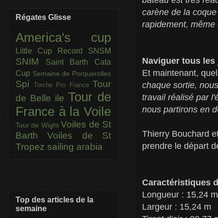
carène de la coque 
Régates Glisse
rapidement, même d
America's cup
Little Cup
Record SNSM
Naviguer tous les 
SNIM
Saint Barth Cata
Et maintenant, que
Cup
Semaine de Porquerolles
Spi
Tour
chaque sortie, nous 
Torche Pro France
Tour de
travail réalisé par 
de Belle ile
nous partirons en d
France à la Voile
Voiles de St
Tour de Wight
Thierry Bouchard et
Barth
Voiles de St
prendre le départ 
Tropez
sailing arabia
Caractéristiques d
Longueur : 15,24 m
Top des articles de la
Largeur : 15,24 m
semaine