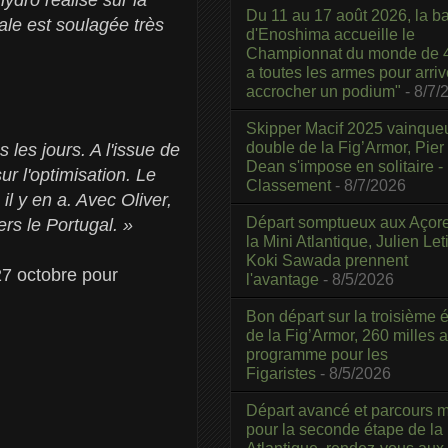
Du 11 au 17 août 2026, la b
ale est soulagée très
d'Enoshima accueille le
Championnat du monde de 4
a toutes les armes pour arriv
accrocher un podium"
- 8/7/
Skipper Macif 2025 vainque
double de la Fig’Armor, Pier
 les jours. A l'issue de
Dean s'impose en solitaire -
ur l'optimisation. Le
Classement
- 8/7/2026
il y en a. Avec Oliver,
Départ somptueux aux Açor
rs le Portugal. »
la Mini Atlantique, Julien Leti
Koki Sawada prennent
27 octobre pour
l'avantage
- 8/5/2026
Bon départ sur la troisième é
de la Fig’Armor, 260 milles 
programme pour les
Figaristes
- 8/5/2026
Départ avancé et parcours m
pour la seconde étape de la