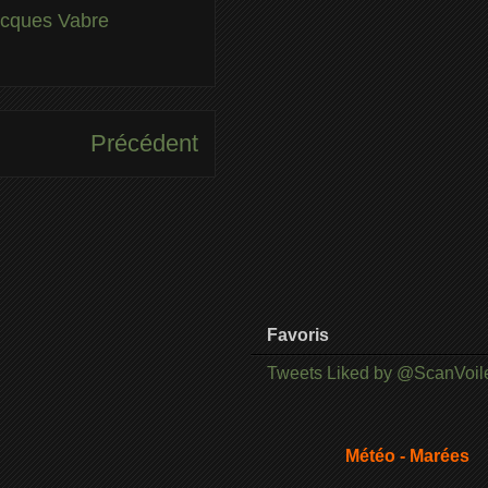
acques Vabre
Précédent
Favoris
Tweets Liked by @ScanVoil
Météo - Marées