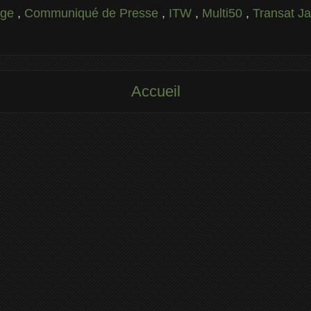
lage
,
Communiqué de Presse
,
ITW
,
Multi50
,
Transat J
Accueil