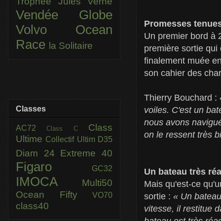
Trophée Jules Verne
Vendée Globe
Promesses tenue
Volvo Ocean
Un premier bord à 2
Race
la Solitaire
première sortie qui
finalement muée en 
son cahier des charg
Thierry Bouchard :
Classes
voiles. C'est un bat
nous avons navigué 
Class
AC72
Class C
on le ressent très bi
Ultime
Collectif Ultim
D35
Diam 24
Extreme 40
Figaro
GC32
Un bateau très réa
IMOCA
Multi50
Mais qu'est-ce qu'u
Ocean Fifty
VO70
sortie :
« Un bateau 
class40
vitesse, il restitu
bateau est très réac