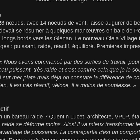
s
8 nœuds, avec 14 noeuds de vent, laisse augurer de bell
 devait se résumer à quelques manœuvres en baie de Por
longs bords vers les Glénan. Le nouveau Ciela Village 
es : puissant, raide, réactif, équilibré. Premières impres
« Nous avons commencé par des sorties de travail, pour t
eau puissant, très raide et c'est comme cela que je le sou
sur mer plate mais déjà on constate la différence de c
en, il est très réactif, véloce, il a moins de souplesse. »
ctif
n un bateau raide ? Quentin Lucet, architecte, VPLP, étai
raide se déforme moins. Ainsi il va mieux transformer le
e davantage de puissance. La contrepartie c'est un compor
tif. Dans le petit temps, nous avons pu valider le travail 