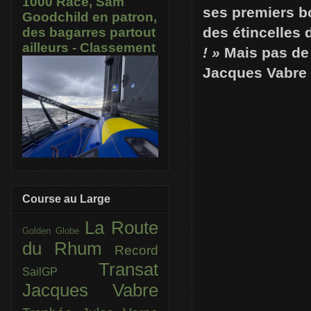
1000 Race, Sam
ses premiers b
Goodchild en patron,
des étincelles 
des bagarres partout
ailleurs - Classement
! »
Mais pas de 
Jacques Vabre 
Course au Large
La Route
Golden Globe
du Rhum
Record
Transat
SailGP
Jacques Vabre