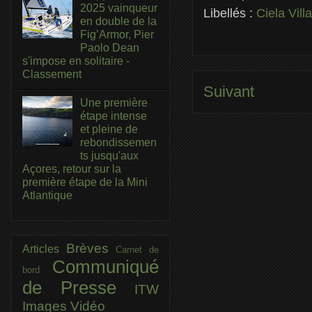
2025 vainqueur
Libellés :
Ciela Vil
en double de la
Fig’Armor, Pier
Paolo Dean
s'impose en solitaire -
Classement
Suivant
Une première
étape intense
et pleine de
rebondissemen
ts jusqu'aux
Açores, retour sur la
première étape de la Mini
Atlantique
Brèves
Articles
Carnet de
Communiqué
bord
de Presse
ITW
Images
Vidéo