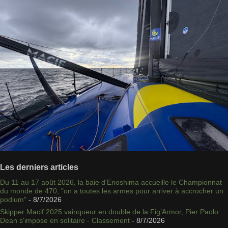
Les derniers articles
Du 11 au 17 août 2026, la baie d'Enoshima accueille le Championnat
du monde de 470, "on a toutes les armes pour arriver à accrocher un
podium"
- 8/7/2026
Skipper Macif 2025 vainqueur en double de la Fig’Armor, Pier Paolo
Dean s'impose en solitaire - Classement
- 8/7/2026