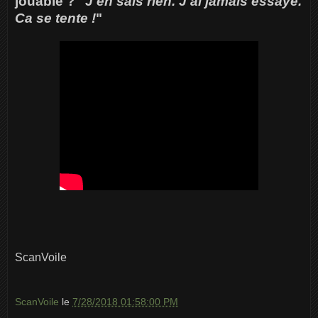
jouable ? "
J'en sais rien. J'ai jamais essayé.
Ca se tente !
"
ScanVoile
ScanVoile
le
7/28/2018 01:58:00 PM