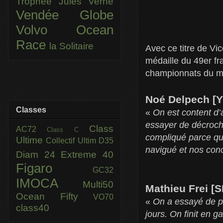
Trophée Jules Verne
Vendée Globe
Volvo Ocean
Race
la Solitaire
Avec ce titre de V
médaille du 49er f
championnats du m
Noé Delpech [Y
Classes
«
On est content d’a
essayer de décroche
Class
AC72
Class C
compliqué parce qu’
Ultime
Collectif Ultim
D35
navigué et nos conc
Diam 24
Extreme 40
Figaro
GC32
IMOCA
Multi50
Mathieu Frei [
Ocean Fifty
VO70
«
On a essayé de p
class40
jours. On finit en 