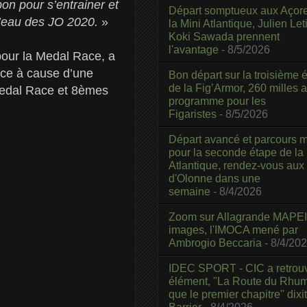
n pour s’entrainer et
Départ somptueux aux Açor
d’eau des JO 2020.
»
la Mini Atlantique, Julien Leti
Koki Sawada prennent
l'avantage
- 8/5/2026
pour la Medal Race, a
ace à cause d’une
Bon départ sur la troisième é
de la Fig’Armor, 260 milles 
Medal Race et 8èmes
programme pour les
Figaristes
- 8/5/2026
Départ avancé et parcours m
pour la seconde étape de la
Atlantique, rendez-vous aux
d'Olonne dans une
semaine
- 8/4/2026
Zoom sur Allagrande MAPEI
images, l'IMOCA mené par
Ambrogio Beccaria
- 8/4/20
IDEC SPORT - CIC a retrou
élément, "La Route du Rhum
que le premier chapitre" dixi