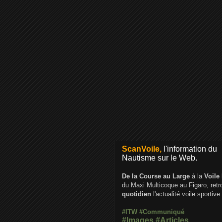
ScanVoile,
l'information du
Nautisme sur le Web.
De la Course au Large
à la
Voile
du Maxi Multicoque au Figaro, ret
quotidien
l'actualité voile sportive.
#ITW
#Communiqué
#Images
#Articles