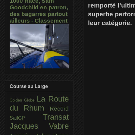
1000 Race, Sam
remporté l’ult
Goodchild en patron,
superbe perfor
des bagarres partout
ailleurs - Classement
leur catégorie.
Course au Large
La Route
Golden Globe
du Rhum
Record
Transat
SailGP
Jacques Vabre