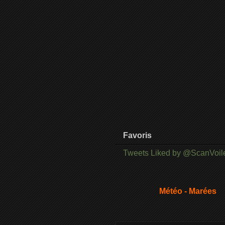
Favoris
Tweets Liked by @ScanVoil
Météo - Marées