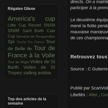
directs.
On a mainte
participer à la pr
Régates Glisse
America's cup
Le deuxième équipa
Little Cup
Record SNSM
mené la flotte pend
SNIM
Saint Barth Cata
mauvaise manœuvre
Cup
Semaine de Porquerolles
de ces championna
Spi
Tour
Torche Pro France
Tour de
de Belle ile
France à la Voile
Retrouvez tous 
Voiles de St
Tour de Wight
Barth
Voiles de St
Source : C Gutierre
Tropez
sailing arabia
Publié par
ScanVoi
Libellés :
49er
,
Co
Top des articles de la
semaine