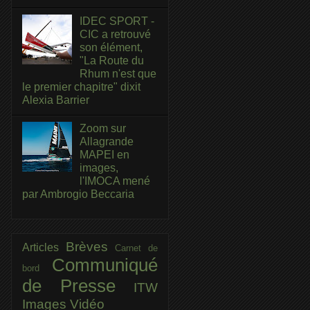
IDEC SPORT -
CIC a retrouvé
son élément,
"La Route du
Rhum n'est que
le premier chapitre" dixit
Alexia Barrier
Zoom sur
Allagrande
MAPEI en
images,
l'IMOCA mené
par Ambrogio Beccaria
Brèves
Articles
Carnet de
Communiqué
bord
de Presse
ITW
Images
Vidéo