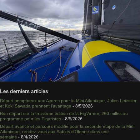
Les derniers articles
Départ somptueux aux Açores pour la Mini Atlantique, Julien Letissier
et Koki Sawada prennent l'avantage
- 8/5/2026
Bon départ sur la troisième édition de la Fig’Armor, 260 milles au
programme pour les Figaristes
- 8/5/2026
Départ avancé et parcours modifié pour la seconde étape de la Mini
Atlantique, rendez-vous aux Sables d'Olonne dans une
semaine
- 8/4/2026