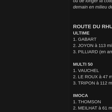
ou de longer la côt
demain en milieu de
ROUTE DU RHUM
ULTIME
1. GABART
2. JOYON à 113 mil
3. PILLIARD (en ar
MULTI 50
1. VAUCHEL
2. LE ROUX à 47 mi
3. TRIPON à 112 mi
IMOCA
1. THOMSON
2. MEILHAT à 61 mi