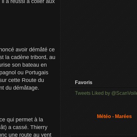
 a réussi à coller aux
nnoncé avoir démâté ce
st la cadène tribord, au
curise son bateau en
spagnol ou Portugais
sur cette Route du
Favoris
nt du démâtage.
Tweets Liked by @ScanVoil
Météo - Marées
ce qui permet à la
mât) a cassé. Thierry
onc une route au vent