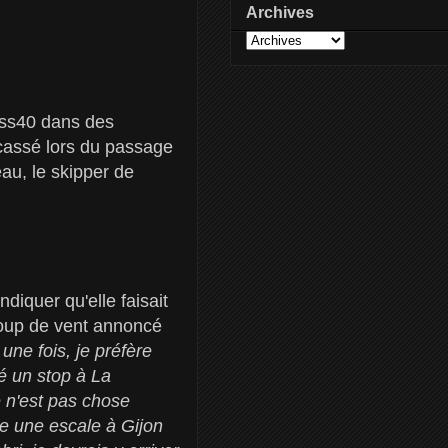
Archives
ass40 dans des
 cassé lors du passage
eau, le skipper de
iquer qu'elle faisait
 coup de vent annoncé
une fois, je préfère
té un stop à La
e n'est pas chose
re une escale à Gijon