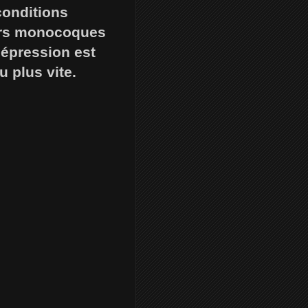
conditions
iers monocoques
épression est
u plus vite.