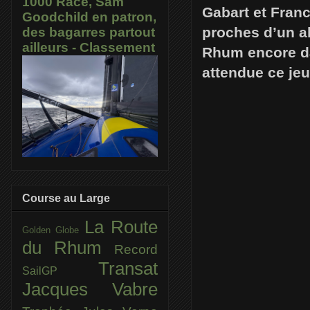
1000 Race, Sam
Gabart et Fran
Goodchild en patron,
proches d’un a
des bagarres partout
ailleurs - Classement
Rhum encore da
attendue ce jeud
Course au Large
La Route
Golden Globe
du Rhum
Record
Transat
SailGP
Jacques Vabre