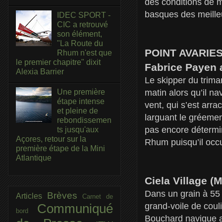
des conditions de m
basques des meille
IDEC SPORT -
CIC a retrouvé
son élément,
"La Route du
POINT AVARIE
Rhum n'est que
le premier chapitre" dixit
Fabrice Payen 
Alexia Barrier
Le skipper du trim
Une première
matin alors qu’il na
étape intense
vent, qui s’est arr
et pleine de
larguant le gréemen
rebondissemen
pas encore détermi
ts jusqu'aux
Açores, retour sur la
Rhum puisqu’il occ
première étape de la Mini
Atlantique
Ciela Village (M
Dans un grain à 55 
Brèves
Articles
Carnet de
grand-voile de couli
Communiqué
bord
Bouchard navigue ac