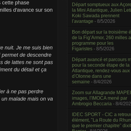
s cette phase
Départ somptueux aux Açor
milles d'avance sur son
la Mini Atlantique, Julien Leti
Koki Sawada prennent
l'avantage
- 8/5/2026
Bon départ sur la troisième é
de la Fig’Armor, 260 milles 
programme pour les
te nuit. Je me suis bien
Figaristes
- 8/5/2026
ui permet de descendre
Départ avancé et parcours m
ns de lattes ne sont pas
pour la seconde étape de la
iment du détail et ça
Atlantique, rendez-vous aux
d'Olonne dans une
semaine
- 8/4/2026
ler à ne pas perdre
Zoom sur Allagrande MAPEI
images, l'IMOCA mené par
me un malade mais on va
Ambrogio Beccaria
- 8/4/20
IDEC SPORT - CIC a retrou
élément, "La Route du Rhum
que le premier chapitre" dixi