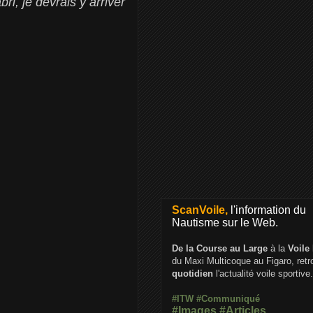
i, je devrais y arriver
ScanVoile,
l'information du
Nautisme sur le Web.
De la Course au Large
à la
Voile
du Maxi Multicoque au Figaro, ret
quotidien
l'actualité voile sportive.
#ITW
#Communiqué
#Images
#Articles