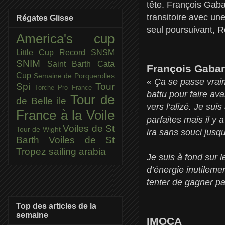
tête. François Gaba
transitoire avec un
Régates Glisse
seul poursuivant, 
America's cup
Little Cup
Record SNSM
SNIM
Saint Barth Cata
François Gabart
Cup
Semaine de Porquerolles
« Ça se passe vraime
Spi
Tour
Torche Pro France
battu pour faire av
Tour de
de Belle ile
vers l’alizé. Je sui
France à la Voile
parfaites mais il y 
Voiles de St
Tour de Wight
ira sans souci jus
Barth
Voiles de St
Tropez
sailing arabia
Je suis à fond sur 
d’énergie inutileme
tenter de gagner par
Top des articles de la
semaine
IMOCA