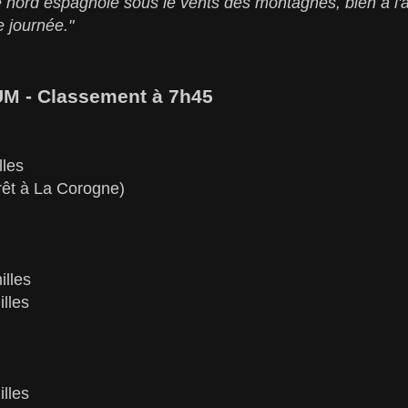
e nord espagnole sous le vents des montagnes, bien à l'abr
 journée."
 - Classement à 7h45
les
rêt à La Corogne)
lles
lles
lles