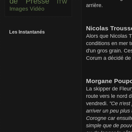
de Presse
ITW
arrière.
Images
Vidéo
Nicolas Trouss
Les Instantanés
Alors que Nicolas T
conditions en mer t
d'un gros grain. Ces
Corum a décidé de s
Morgane Poupon
La skipper de Fleur
route vers le nord 
vendredi.
"Ce n'est
arriver un peu plus 
Corogne car ensuite
simple que de pouvo