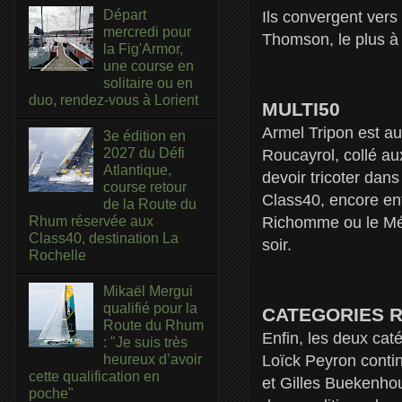
Départ
Ils convergent vers
mercredi pour
Thomson, le plus à l
la Fig'Armor,
une course en
solitaire ou en
duo, rendez-vous à Lorient
MULTI50
Armel Tripon est au
3e édition en
2027 du Défi
Roucayrol, collé au
Atlantique,
devoir tricoter dan
course retour
Class40, encore en
de la Route du
Richomme ou le Méd
Rhum réservée aux
Class40, destination La
soir.
Rochelle
Mikaël Mergui
qualifié pour la
CATEGORIES 
Route du Rhum
Enfin, les deux ca
: "Je suis très
Loïck Peyron contin
heureux d’avoir
cette qualification en
et Gilles Buekenhou
poche"