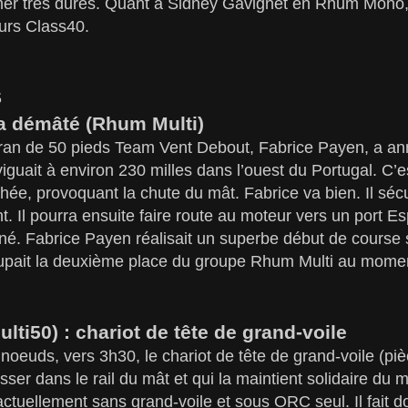
er très dures. Quant à Sidney Gavignet en Rhum Mono, il
urs Class40.
S
a démâté (Rhum Multi)
aran de 50 pieds Team Vent Debout, Fabrice Payen, a a
viguait à environ 230 milles dans l’ouest du Portugal. C’e
achée, provoquant la chute du mât. Fabrice va bien. Il sé
t. Il pourra ensuite faire route au moteur vers un port E
né. Fabrice Payen réalisait un superbe début de course 
upait la deuxième place du groupe Rhum Multi au mome
ulti50) : chariot de tête de grand-voile
noeuds, vers 3h30, le chariot de tête de grand-voile (piè
sser dans le rail du mât et qui la maintient solidaire du 
tuellement sans grand-voile et sous ORC seul. Il fait d