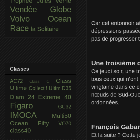
Trophée Jules Verne
Vendée Globe
Volvo Ocean
Car cet entonnoir 
Race
la Solitaire
dépressions passées
pas de progresser t
Une troisième 
Classes
Ce jeudi soir, une 
tous ceux qui n’ont 
Class
AC72
Class C
vingtaine dans ce ca
Ultime
Collectif Ultim
D35
nœuds de Sud-Ouest
Diam 24
Extreme 40
ordonnées.
Figaro
GC32
IMOCA
Multi50
Ocean Fifty
VO70
François Gabar
class40
Et la suite ? Cette