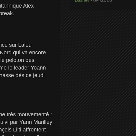
Barrier
- 8/4/2026
itannique Alex
 break.
nce sur Lalou
 Nord qui va encore
 le peloton des
me le leader Yoann
nasse dès ce jeudi
gne très mouvementé :
uivi par Yann Marilley
is Lilti affrontent