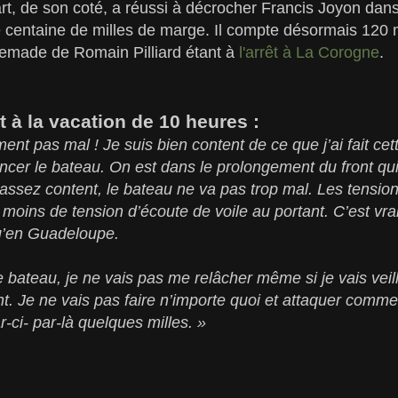
rt, de son coté, a réussi à décrocher Francis Joyon dan
e centaine de milles de marge. Il compte désormais 120 
Remade de Romain Pilliard étant à
l'arrêt à La Corogne
.
 à la vacation de 10 heures :
nt pas mal ! Je suis bien content de ce que j’ai fait cet
ancer le bateau. On est dans le prolongement du front q
s assez content, le bateau ne va pas trop mal. Les tensio
a moins de tension d’écoute de voile au portant. C’est vra
qu’en Guadeloupe.
le bateau, je ne vais pas me relâcher même si je vais veil
nt. Je ne vais pas faire n’importe quoi et attaquer com
-ci- par-là quelques milles. »