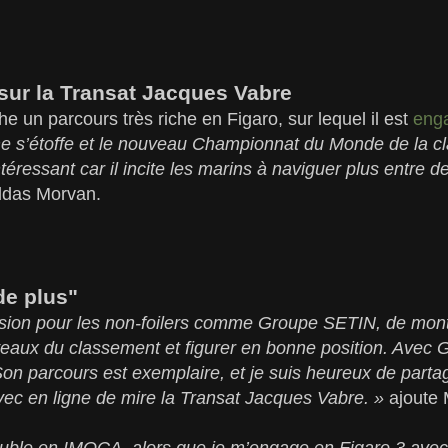
sur la Transat Jacques Vabre
e un parcours très riche en Figaro, sur lequel il est
eng
 s’étoffe et le nouveau Championnat du Monde de la c
ntéressant car il incite les marins à naviguer plus entre 
ildas Morvan.
de plus"
asion pour les non-foilers comme Groupe SETIN, de mont
iveaux du classement et figurer en bonne position. Avec
n parcours est exemplaire, et je suis heureux de partag
vec en ligne de mire la Transat Jacques Vabre. »
ajoute
ble en IMOCA, alors que je m’engage en Figaro 3 avec N