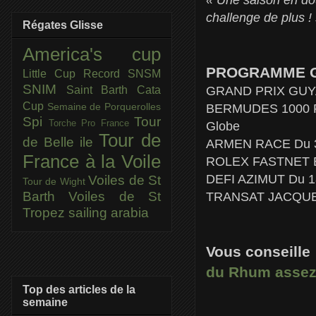
challenge de plus !
Régates Glisse
America's cup
PROGRAMME G
Little Cup
Record SNSM
SNIM
GRAND PRIX GUYA
Saint Barth Cata
Cup
Semaine de Porquerolles
BERMUDES 1000 RACE
Spi
Tour
Torche Pro France
Globe
Tour de
de Belle ile
ARMEN RACE Du 30 m
France à la Voile
ROLEX FASTNET En 
DEFI AZIMUT Du 18
Voiles de St
Tour de Wight
Barth
Voiles de St
TRANSAT JACQUES V
Tropez
sailing arabia
Vous conseille
du Rhum assez
Top des articles de la
semaine