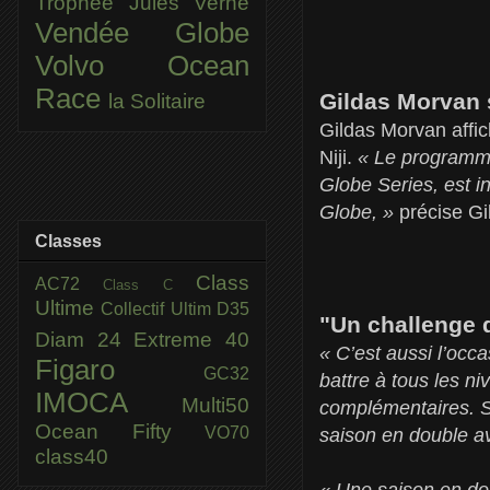
Trophée Jules Verne
Vendée Globe
Volvo Ocean
Race
Gildas Morvan 
la Solitaire
Gildas Morvan affich
Niji.
« Le programme
Globe Series, est i
Globe, »
précise G
Classes
Class
AC72
Class C
Ultime
Collectif Ultim
D35
"Un challenge 
Diam 24
Extreme 40
« C’est aussi l’occ
Figaro
GC32
battre à tous les n
IMOCA
Multi50
complémentaires. So
Ocean Fifty
VO70
saison en double a
class40
« Une saison en dou