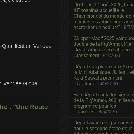
Du 11 au 17 août 2026, la b
d'Enoshima accueille le
Championnat du monde de 4
a toutes les armes pour arriv
accrocher un podium"
- 8/7/
Skipper Macif 2025 vainque
double de la Fig’Armor, Pier
Qualification Vendée
Dean s'impose en solitaire -
Classement
- 8/7/2026
Départ somptueux aux Açor
la Mini Atlantique, Julien Leti
Koki Sawada prennent
on Vendée Globe
l'avantage
- 8/5/2026
Bon départ sur la troisième é
de la Fig’Armor, 260 milles 
re : "Une Route
programme pour les
Figaristes
- 8/5/2026
Départ avancé et parcours m
pour la seconde étape de la