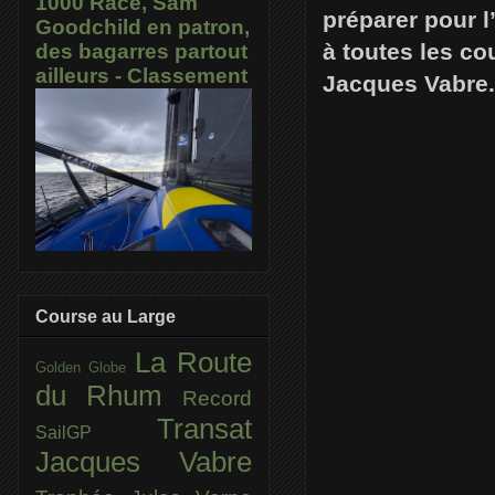
1000 Race, Sam
préparer pour l
Goodchild en patron,
à toutes les co
des bagarres partout
ailleurs - Classement
Jacques Vabre.
Course au Large
La Route
Golden Globe
du Rhum
Record
Transat
SailGP
Jacques Vabre