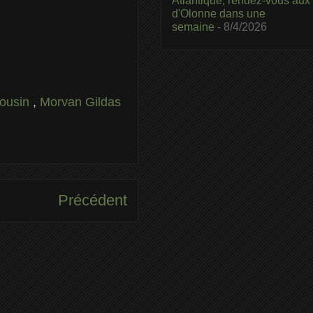
Atlantique, rendez-vous aux
d'Olonne dans une
semaine
- 8/4/2026
ousin
,
Morvan Gildas
Précédent