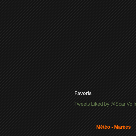
Favoris
Tweets Liked by @ScanVoil
Météo - Marées