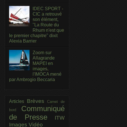
IDEC SPORT -
CIC a retrouvé
son élément,
"La Route du
Rhum n'est que
le premier chapitre" dixit
Alexia Barrier
Zoom sur
Allagrande
MAPEI en
images,
l'IMOCA mené
par Ambrogio Beccaria
Brèves
Articles
Carnet de
Communiqué
bord
de Presse
ITW
Images
Vidéo