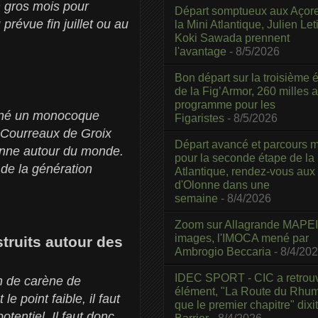
n gros mois pour
Départ somptueux aux Açor
prévue fin juillet ou au
la Mini Atlantique, Julien Leti
Koki Sawada prennent
l'avantage
- 8/5/2026
Bon départ sur la troisième é
de la Fig’Armor, 260 milles 
programme pour les
siné un monocoque
Figaristes
- 8/5/2026
es Courreaux de Groix
Départ avancé et parcours m
enne autour du monde.
pour la seconde étape de la
 de la génération
Atlantique, rendez-vous aux
d'Olonne dans une
semaine
- 8/4/2026
Zoom sur Allagrande MAPEI
images, l'IMOCA mené par
struits autour des
Ambrogio Beccaria
- 8/4/20
IDEC SPORT - CIC a retrou
in de carène de
élément, "La Route du Rhum
 point faible, il faut
que le premier chapitre" dixi
entiel. Il faut donc