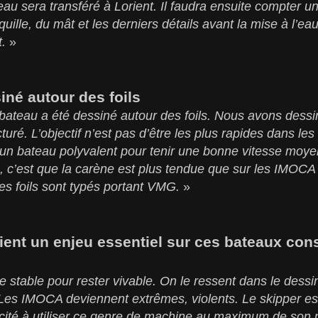
teau sera transféré à Lorient. Il faudra ensuite compter u
uille, du mât et les derniers détails avant la mise à l’eau 
t.
»
né autour des foils
 bateau a été dessiné autour des foils. Nous avons des
cturé. L’objectif n’est pas d’être les plus rapides dans l
’un bateau polyvalent pour tenir une bonne vitesse moy
, c’est que la carène est plus tendue que sur les IMOCA
es foils sont typés portant VMG.
»
vient un enjeu essentiel sur ces bateaux con
re stable pour rester vivable. On le ressent dans le dess
Les IMOCA deviennent extrêmes, violents. Le skipper est le
té à utiliser ce genre de machine au maximum de son pot