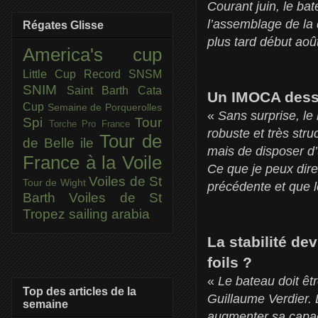
Courant juin, le ba
l’assemblage de la q
Régates Glisse
plus tard début aoû
America's cup
Little Cup
Record SNSM
SNIM
Saint Barth Cata
Un IMOCA dessi
Cup
Semaine de Porquerolles
«
Sans surprise, le
Spi
Tour
Torche Pro France
robuste et très stru
Tour de
de Belle ile
mais de disposer d
France à la Voile
Ce que je peux dire
Voiles de St
Tour de Wight
précédente et que l
Barth
Voiles de St
Tropez
sailing arabia
La stabilité de
foils ?
«
Le bateau doit êt
Top des articles de la
Guillaume Verdier. 
semaine
augmenter sa capaci