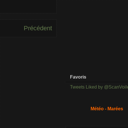
Précédent
Favoris
Tweets Liked by @ScanVoil
Météo - Marées