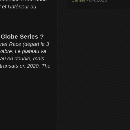
Barrier
- 8/4/2026
t l’intérieur du
 Globe Series ?
tnet Race (départ le 3
Vabre. Le plateau va
teau en double, mais
 transats en 2020, The