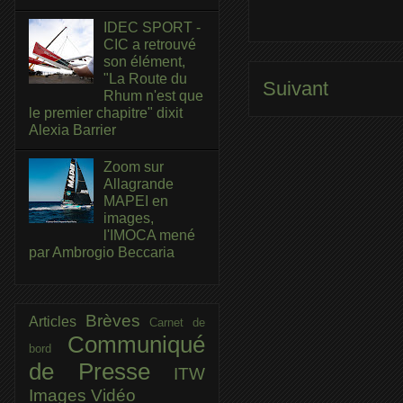
IDEC SPORT -
CIC a retrouvé
son élément,
"La Route du
Suivant
Rhum n'est que
le premier chapitre" dixit
Alexia Barrier
Zoom sur
Allagrande
MAPEI en
images,
l'IMOCA mené
par Ambrogio Beccaria
Brèves
Articles
Carnet de
Communiqué
bord
de Presse
ITW
Images
Vidéo