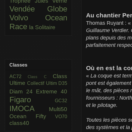
Trophée Jules Verne
Vendée Globe
Au chantier Per
Volvo Ocean
Thomas Ruyant : 
Race
la Solitaire
Guillaume Verdier. 
plans depuis des mo
parfaitement respe
Classes
Où en est la co
«
La coque est termi
Class
AC72
Class C
Ultime
pont est également e
Collectif Ultim
D35
le mât, des pièces
Diam 24
Extreme 40
fournisseurs : North
Figaro
GC32
et le pilotage.
IMOCA
Multi50
Ocean Fifty
VO70
Toutes les pièces so
class40
des systèmes et la 