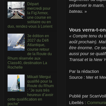
Départ
préserver le marin,
mercredi pour
bateau.
»
la Fig'Armor,
une course en
solitaire ou en
duo, rendez-vous à Lorient
Vous verra-t-o
« Compte tenu du ti
3e édition en
2027 du Défi
août prochain). Mai
Atlantique,
être énorme. Ce ser
course retour
aussi pour se quali
de la Route du
Rhum réservée aux
Transat et la New 
Class40, destination La
Rochelle
Par la rédaction
Mikaël Mergui
Source : Mer et Me
qualifié pour la
Route du Rhum
: "Je suis très
heureux d’avoir
Publié par
ScanVoi
cette qualification en
Libellés :
Communiq
poche"