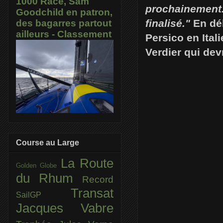
1000 Race, Sam
prochainement. 
Goodchild en patron,
finalisé."
En dé
des bagarres partout
ailleurs - Classement
Persico en Ital
Verdier qui devr
Course au Large
La Route
Golden Globe
du Rhum
Record
Transat
SailGP
Jacques Vabre