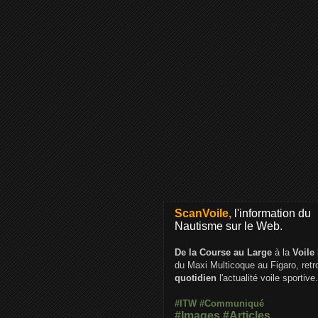
ScanVoile,
l'information du
Nautisme sur le Web.
De la Course au Large
à la
Voile
du Maxi Multicoque au Figaro, ret
quotidien
l'actualité voile sportive.
#ITW
#Communiqué
#Images
#Articles