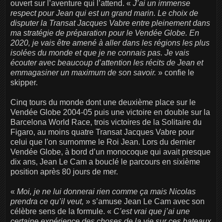
ouvert sur l’aventure qui l’attend. «
J’ai un immense
respect pour Jean qui est un grand marin.
Le choix de
disputer la Transat Jacques Vabre entre pleinement dans
ma stratégie de préparation pour le Vendée Globe. En
2020, je vais être amené à aller dans les régions les plus
isolées du monde et que je ne connais pas. Je vais
écouter avec beaucoup d’attention les récits de Jean et
emmagasiner un maximum de son savoir.
» confie le
skipper.
Cinq tours du monde dont une deuxième place sur le
Vendée Globe 2004-05 puis une victoire en double sur la
Barcelona World Race, trois victoires de la Solitaire du
Figaro, au moins quatre Transat Jacques Vabre pour
celui que l'on surnomme le Roi Jean. Lors du dernier
Vendée Globe, à bord d’un monocoque qui avait presque
dix ans, Jean Le Cam a bouclé le parcours en sixième
position après 80 jours de mer.
«
Moi, je ne lui donnerai rien comme ça mais Nicolas
prendra ce qu’il veut,
» s’amuse Jean Le Cam avec son
célèbre sens de la formule. «
C’est vrai que j’ai une
certaine expérience des choses de la vie sur ces bateaux