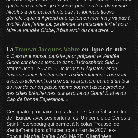
qui lui seront utiles, je l’espère, pour son tour du monde.
Nicolas a une particularité que j’ai toujours trouvé
géniale : quand il prend une option en mer, il n’y va pas à
moitié. Moi j’aime ça, ça dénote un caractère fort et pour
faire le Vendée Globe, il faut avoir du caractère.
»
La
Transat Jacques Vabre
en ligne de mire
«
C’est une transat parfaite pour préparer le Vendée
Globe car elle se termine dans l’Hémisphère Sud,
»
affirme Jean Le Cam. «
On franchit l’équateur et on
traverse toutes les transitions météorologiques qui vont
avec, exactement comme sur la première partie d’un tour
du monde car on passe même souvent assez proches
des côtes brésiliennes, sur la route du Grand Sud et du
Cap de Bonne Espérance.
»
Ces quatre prochains mois, Jean Le Cam réalise un tour
de l’Europe avec ses partenaires. Un périple de Gênes à
Saint-Pétersbourg qui permet à Nicolas Troussel de
s’entraîner à bord d’Hubert (plan Farr de 2007, ex-
Foncia, Mapfre, Maître CoQ, MARE, Cheminées