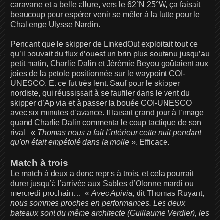
caravane et à belle allure, vers le 62°N 25°W, ça faisait
beaucoup pour espérer venir se mêler à la lutte pour le
Challenge Ulysse Nardin.
Pendant que le skipper de LinkedOut exploitait tout ce
qu’il pouvait du flux d’ouest un brin plus soutenu jusqu’au
petit matin, Charlie Dalin et Jérémie Beyou goûtaient aux
joies de la pétole positionnée sur le waypoint COI-
UNESCO. Et ce fut très lent. Sauf pour le skipper
nordiste, qui réussissait à se faufiler dans le vent du
skipper d’Apivia et à passer la bouée COI-UNESCO
avec six minutes d’avance. Il faisait grand jour à l’image
quand Charlie Dalin commenta le coup tactique de son
rival : «
Thomas nous a fait l'intérieur cette nuit pendant
qu'on était empétolé dans la molle
». Efficace.
Match à trois
Le match à deux a donc repris à trois, et cela pourrait
durer jusqu’à l’arrivée aux Sables d’Olonne mardi ou
mercredi prochain…. «
Avec Apivia,
dit Thomas Ruyant,
nous sommes proches en performances. Les deux
bateaux sont du même architecte (Guillaume Verdier), les