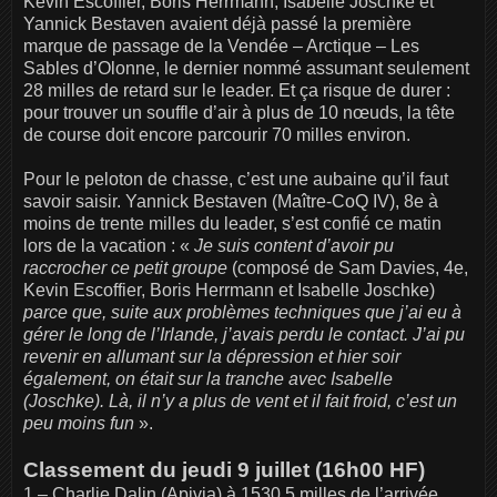
Kevin Escoffier, Boris Herrmann, Isabelle Joschke et
Yannick Bestaven avaient déjà passé la première
marque de passage de la Vendée – Arctique – Les
Sables d’Olonne, le dernier nommé assumant seulement
28 milles de retard sur le leader. Et ça risque de durer :
pour trouver un souffle d’air à plus de 10 nœuds, la tête
de course doit encore parcourir 70 milles environ.
Pour le peloton de chasse, c’est une aubaine qu’il faut
savoir saisir. Yannick Bestaven (Maître-CoQ IV), 8e à
moins de trente milles du leader, s’est confié ce matin
lors de la vacation : «
Je suis content d’avoir pu
raccrocher ce petit groupe
(composé de Sam Davies, 4e,
Kevin Escoffier, Boris Herrmann et Isabelle Joschke)
parce que, suite aux problèmes techniques que j’ai eu à
gérer le long de l’Irlande, j’avais perdu le contact. J’ai pu
revenir en allumant sur la dépression et hier soir
également, on était sur la tranche avec Isabelle
(Joschke). Là, il n’y a plus de vent et il fait froid, c’est un
peu moins fun
».
Classement du jeudi 9 juillet (16h00 HF)
1 – Charlie Dalin (Apivia) à 1530,5 milles de l’arrivée