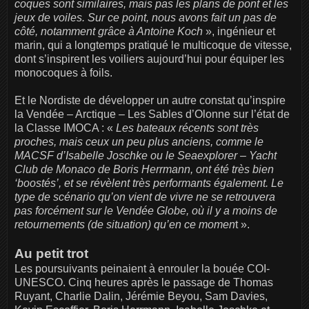
coques sont similaires, mais pas les plans de pont et les
jeux de voiles. Sur ce point, nous avons fait un pas de
côté, notamment grâce à Antoine Koch
», ingénieur et
marin, qui a longtemps pratiqué le multicoque de vitesse,
dont s’inspirent les voiliers aujourd’hui pour équiper les
monocoques à foils.
Et le Nordiste de développer un autre constat qu’inspire
la Vendée – Arctique – Les Sables d’Olonne sur l’état de
la Classe IMOCA : «
Les bateaux récents sont très
proches, mais ceux un peu plus anciens, comme le
MACSF d’Isabelle Joschke ou le Seaexplorer – Yacht
Club de Monaco de Boris Herrmann, ont été très bien
‘boostés’, et se révèlent très performants également. Le
type de scénario qu’on vient de vivre ne se retrouvera
pas forcément sur le Vendée Globe, où il y a moins de
retournements (de situation) qu’en ce momen
t ».
Au petit trot
Les poursuivants peinaient à enrouler la bouée COI-
UNESCO. Cinq heures après le passage de Thomas
Ruyant, Charlie Dalin, Jérémie Beyou, Sam Davies,