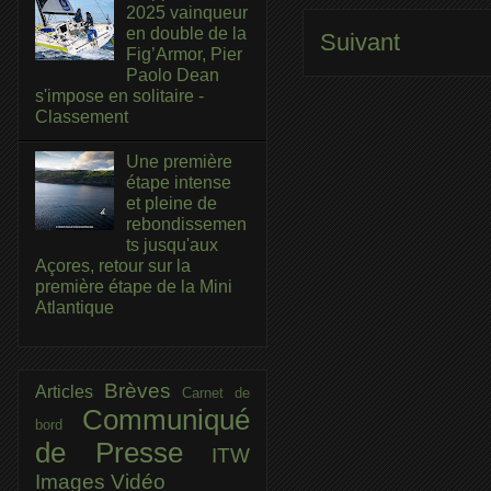
2025 vainqueur
en double de la
Suivant
Fig’Armor, Pier
Paolo Dean
s'impose en solitaire -
Classement
Une première
étape intense
et pleine de
rebondissemen
ts jusqu'aux
Açores, retour sur la
première étape de la Mini
Atlantique
Brèves
Articles
Carnet de
Communiqué
bord
de Presse
ITW
Images
Vidéo