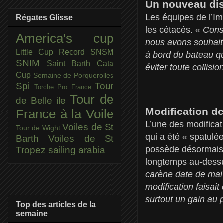
Un nouveau disp
Les équipes de l’Imo
Régates Glisse
les cétacés. «
Consc
America's cup
nous avons souhaité 
Little Cup
Record SNSM
à bord du bateau qu
SNIM
Saint Barth Cata
éviter toute collisio
Cup
Semaine de Porquerolles
Spi
Tour
Torche Pro France
Tour de
de Belle ile
Modification de
France à la Voile
L’une des modificati
Voiles de St
Tour de Wight
qui a été « spatulée
Barth
Voiles de St
possède désormais u
Tropez
sailing arabia
longtemps au-dessu
carène date de mai
modification faisai
surtout un gain au 
Top des articles de la
semaine