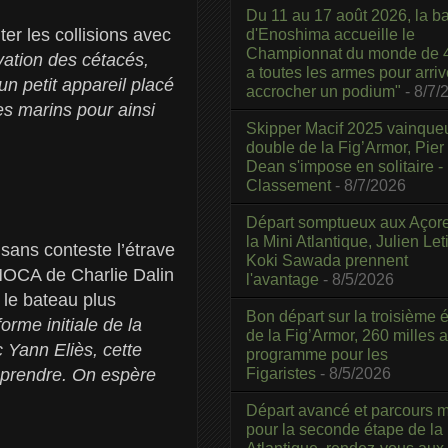
Du 11 au 17 août 2026, la b
ter les collisions avec
d'Enoshima accueille le
Championnat du monde de 4
vation des cétacés,
a toutes les armes pour arriv
’un petit appareil placé
accrocher un podium"
- 8/7/
es marins pour ainsi
Skipper Macif 2025 vainque
double de la Fig’Armor, Pier
Dean s'impose en solitaire -
Classement
- 8/7/2026
Départ somptueux aux Açor
la Mini Atlantique, Julien Leti
 sans conteste l’étrave
Koki Sawada prennent
’IMOCA de Charlie Dalin
l'avantage
- 8/5/2026
 le bateau plus
Bon départ sur la troisième é
forme initiale de la
de la Fig’Armor, 260 milles 
 Yann Eliès, cette
programme pour les
Figaristes
- 8/5/2026
reprendre. On espère
Départ avancé et parcours m
pour la seconde étape de la