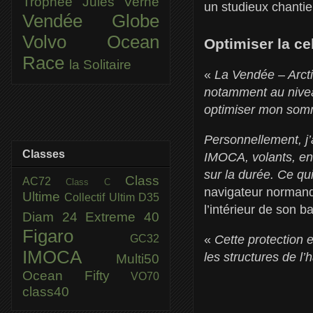
Trophée Jules Verne
un studieux chantie
Vendée Globe
Volvo Ocean
Optimiser la ce
Race
la Solitaire
«
La Vendée – Arcti
notamment au niveau
optimiser mon somme
Personnellement, j
Classes
IMOCA, volants, en 
sur la durée. Ce qui
Class
AC72
Class C
navigateur normand
Ultime
Collectif Ultim
D35
l’intérieur de son b
Diam 24
Extreme 40
Figaro
GC32
«
Cette protection e
IMOCA
les structures de l’
Multi50
Ocean Fifty
VO70
class40