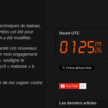
techniques du bateau,
rtées cet été pour
Heure UTC
IA a été modifiée.
emande ces nouveaux
uler mon engagement
», souligne le
u’il « matosse » à
iter de me cogner contre
Les derniers articles