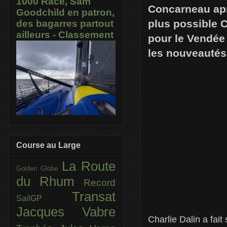
1000 Race, Sam
Concarneau apr
Goodchild en patron,
plus possible 
des bagarres partout
ailleurs - Classement
pour le Vendée 
les nouveautés
Course au Large
La Route
Golden Globe
du Rhum
Record
Transat
SailGP
Jacques Vabre
Charlie Dalin a fai