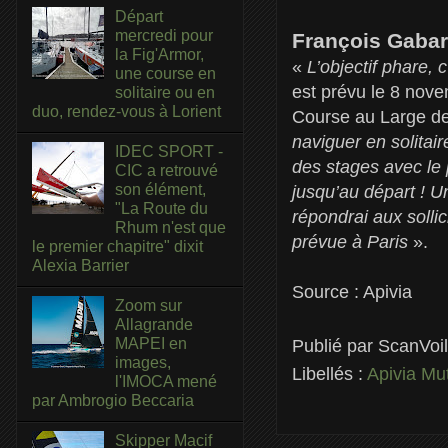
Départ
mercredi pour
François Gabar
la Fig'Armor,
«
L’objectif phare,
une course en
est prévu le 8 nove
solitaire ou en
duo, rendez-vous à Lorient
Course au Large de
naviguer en solitair
IDEC SPORT -
des stages avec le 
CIC a retrouvé
son élément,
jusqu’au départ ! U
"La Route du
répondrai aux solli
Rhum n'est que
prévue à Paris
».
le premier chapitre" dixit
Alexia Barrier
Source : Apivia
Zoom sur
Allagrande
MAPEI en
Publié par
ScanVoi
images,
Libellés :
Apivia Mu
l'IMOCA mené
par Ambrogio Beccaria
Skipper Macif