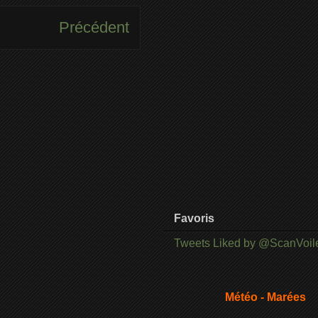
Précédent
Favoris
Tweets Liked by @ScanVoil
Météo - Marées