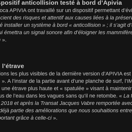
ositif anticollision testé à bord d’Apivia
ca APIVIA ont travaillé sur un dispositif permettant d’évi
ient des risques et attentif aux causes liées à la préser
installer un système à bord « anticollision » ; il s’agit d
i émettra un signal sonore afin d’éloigner les mammifèr
n
».
 l’étrave
ons les plus visibles de la dernière version d’APIVIA est
 ». A l’instar de la partie avant d’une planche de surf, l
ne étrave plus haute et « spatulée » visant à maintenir
s de l’eau dans les vagues sans qu’il ne retombe. «
La 
 2018 et après la Transat Jacques Vabre remportée avec
t déjà partie des améliorations que nous souhaitions ent
portant grâce à celle-ci
».