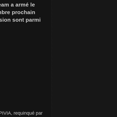
eam a armé le
mbre prochain
ision sont parmi
APIVIA, requinqué par