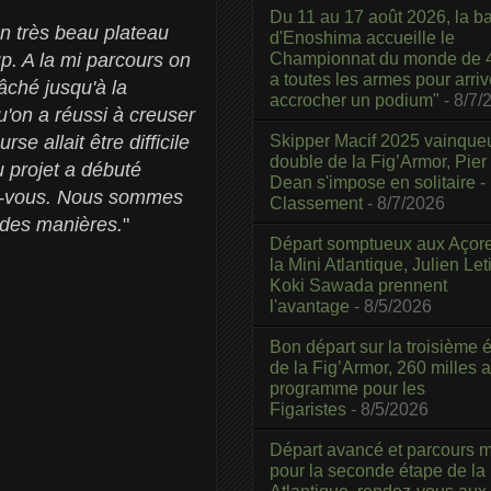
Du 11 au 17 août 2026, la b
 un très beau plateau
d'Enoshima accueille le
Championnat du monde de 4
p. A la mi parcours on
a toutes les armes pour arriv
âché jusqu'à la
accrocher un podium"
- 8/7/
u'on a réussi à creuser
Skipper Macif 2025 vainque
se allait être difficile
double de la Fig’Armor, Pier
u projet a débuté
Dean s'impose en solitaire -
dez-vous. Nous sommes
Classement
- 8/7/2026
e des manières.
"
Départ somptueux aux Açor
la Mini Atlantique, Julien Leti
Koki Sawada prennent
l'avantage
- 8/5/2026
Bon départ sur la troisième é
de la Fig’Armor, 260 milles 
programme pour les
Figaristes
- 8/5/2026
Départ avancé et parcours m
pour la seconde étape de la