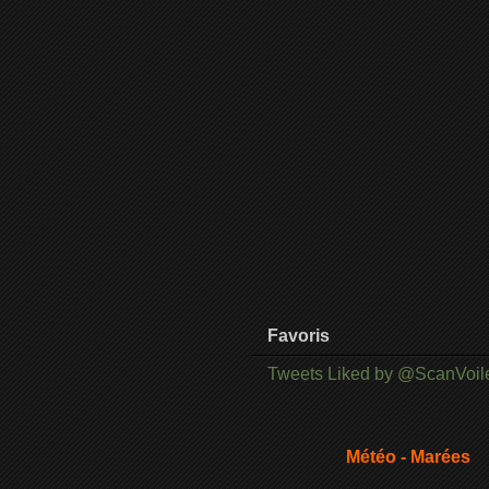
Favoris
Tweets Liked by @ScanVoil
Météo - Marées