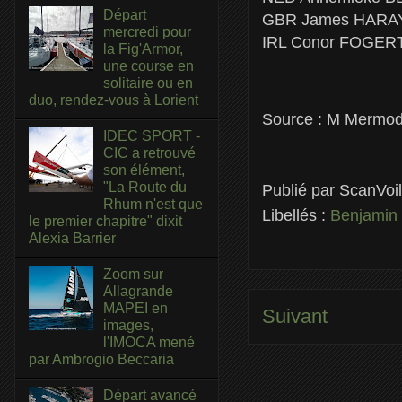
Départ
GBR James HARAY
mercredi pour
IRL Conor FOGER
la Fig'Armor,
une course en
solitaire ou en
duo, rendez-vous à Lorient
Source : M Mermo
IDEC SPORT -
CIC a retrouvé
son élément,
"La Route du
Publié par
ScanVoi
Rhum n'est que
Libellés :
Benjamin
le premier chapitre" dixit
Alexia Barrier
Zoom sur
Allagrande
MAPEI en
Suivant
images,
l'IMOCA mené
par Ambrogio Beccaria
Départ avancé