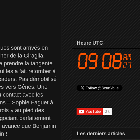
Heure UTC
uos sont arrivés en
er de la Giraglia.
de prendre la tangente
i les a fait retomber à
leaders. Pas démobilisé
rès vers Gênes. Une
u contact avec les
ens – Sophie Faguet à
rois » au pied des
égociant parfaitement
lle avance que Benjamin
n !
Les derniers articles