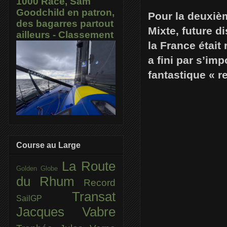
1000 Race, Sam
Goodchild en patron,
Pour la deuxiè
des bagarres partout
Mixte, future 
ailleurs - Classement
la France était
a fini par s’im
fantastique « r
Course au Large
La Route
Golden Globe
du Rhum
Record
Transat
SailGP
Jacques Vabre