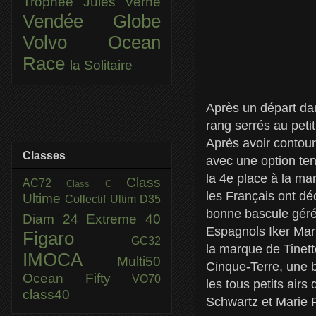
Trophée Jules Verne
Vendée Globe
Volvo Ocean
Race
la Solitaire
Après un départ da
rang serrés au peti
Après avoir contour
Classes
avec une option ten
la 4e place à la ma
Class
AC72
Class C
les Français ont d
Ultime
Collectif Ultim
D35
bonne bascule gérée
Diam 24
Extreme 40
Espagnols Iker Mar
Figaro
GC32
la marque de Tinett
IMOCA
Multi50
Cinque-Terre, une b
Ocean Fifty
VO70
les tous petits air
class40
Schwartz et Marie R