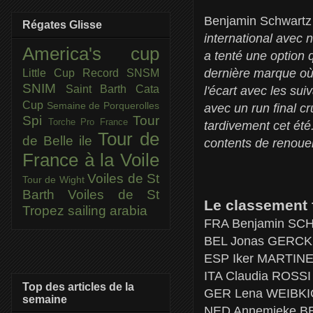
Benjamin Schwartz 
Régates Glisse
international avec 
America's cup
a tenté une option q
dernière marque où 
Little Cup
Record SNSM
SNIM
Saint Barth Cata
l'écart avec les suiv
Cup
Semaine de Porquerolles
avec un run final c
Spi
Tour
Torche Pro France
tardivement cet été
Tour de
de Belle ile
contents de renouer
France à la Voile
Voiles de St
Tour de Wight
Barth
Voiles de St
Le classement f
Tropez
sailing arabia
FRA Benjamin SC
BEL Jonas GERCK
ESP Iker MARTINE
ITA Claudia ROSS
Top des articles de la
GER Lena WEIBK
semaine
NED Annemieke 