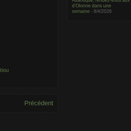
Atlantique, rendez-vous aux
d'Olonne dans une
semaine
- 8/4/2026
Riou
Précédent