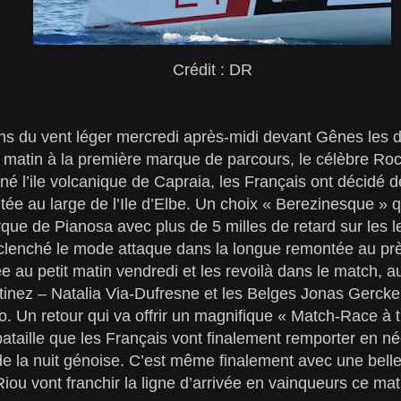
Crédit : DR
ns du vent léger mercredi après-midi devant Gênes les d
t matin à la première marque de parcours, le célèbre Roch
né l’ile volcanique de Capraia, les Français ont décidé 
tée au large de l’Ile d’Elbe. Un choix « Berezinesque » qu
rque de Pianosa avec plus de 5 milles de retard sur les 
éclenché le mode attaque dans la longue remontée au p
 au petit matin vendredi et les revoilà dans le match, a
tinez – Natalia Via-Dufresne et les Belges Jonas Gerck
o. Un retour qui va offrir un magnifique « Match-Race à t
ataille que les Français vont finalement remporter en n
s de la nuit génoise. C’est même finalement avec une be
iou vont franchir la ligne d’arrivée en vainqueurs ce mati