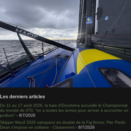
Les derniers articles
Du 11 au 17 août 2026, la baie d'Enoshima accueille le Championnat
du monde de 470, "on a toutes les armes pour arriver à accrocher un
podium"
- 8/7/2026
Skipper Macif 2025 vainqueur en double de la Fig’Armor, Pier Paolo
Dean s'impose en solitaire - Classement
- 8/7/2026