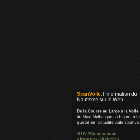
ScanVoile,
l'information du
Nautisme sur le Web.
De la Course au Large
à la
Voile
du Maxi Multicoque au Figaro, ret
quotidien
l'actualité voile sportive.
#ITW
#Communiqué
#Images
#Articles