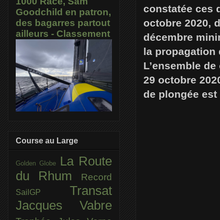
1000 Race, Sam
constatée ces d
Goodchild en patron,
octobre 2020, d
des bagarres partout
ailleurs - Classement
décembre minim
la propagation 
L’ensemble de 
29 octobre 2020
de plongée est 
Course au Large
La Route
Golden Globe
du Rhum
Record
Transat
SailGP
Jacques Vabre