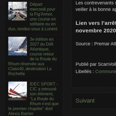
Les contrevenants s
Départ
veiller à la bonne a
mercredi pour
la Fig'Armor,
une course en
Lien vers l’arr
solitaire ou en
duo, rendez-vous à Lorient
novembre 2020
3e édition en
Source : Premar At
2027 du Défi
Atlantique,
course retour
de la Route du
Publié par
ScanVoi
Rhum réservée aux
Class40, destination La
Libellés :
Communiq
Rochelle
IDEC SPORT -
CIC a retrouvé
son élément,
"La Route du
Suivant
Rhum n'est que
le premier chapitre" dixit
Alexia Barrier