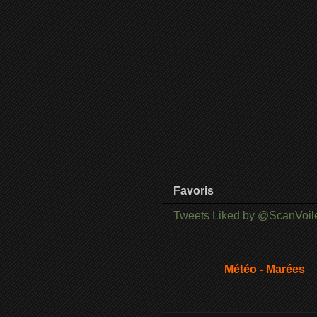
Favoris
Tweets Liked by @ScanVoil
Météo - Marées