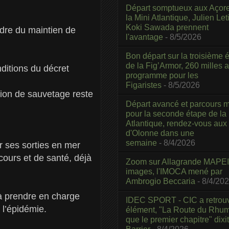
Départ somptueux aux Açor
la Mini Atlantique, Julien Leti
Koki Sawada prennent
adre du maintien de
l'avantage
- 8/5/2026
Bon départ sur la troisième é
de la Fig’Armor, 260 milles 
ditions du décret
programme pour les
Figaristes
- 8/5/2026
tion de sauvetage reste
Départ avancé et parcours m
pour la seconde étape de la
Atlantique, rendez-vous aux
d'Olonne dans une
semaine
- 8/4/2026
er ses sorties en mer
ours et de santé, déjà
Zoom sur Allagrande MAPEI
images, l'IMOCA mené par
Ambrogio Beccaria
- 8/4/20
à prendre en charge
IDEC SPORT - CIC a retrou
 l’épidémie.
élément, "La Route du Rhum
que le premier chapitre" dixi