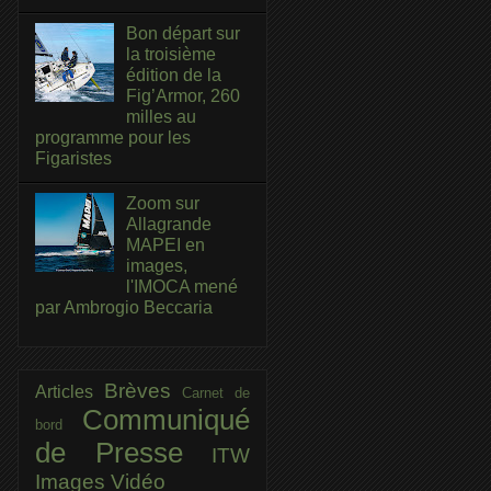
Bon départ sur
la troisième
édition de la
Fig’Armor, 260
milles au
programme pour les
Figaristes
Zoom sur
Allagrande
MAPEI en
images,
l'IMOCA mené
par Ambrogio Beccaria
Brèves
Articles
Carnet de
Communiqué
bord
de Presse
ITW
Images
Vidéo