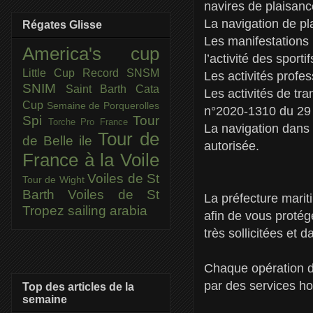
navires de plaisanc
La navigation de pl
Régates Glisse
Les manifestations 
America's cup
l’activité des sport
Little Cup
Record SNSM
Les activités profe
SNIM
Saint Barth Cata
Les activités de tr
Cup
Semaine de Porquerolles
n°2020-1310 du 29
Spi
Tour
Torche Pro France
La navigation dans 
Tour de
de Belle ile
autorisée.
France à la Voile
Voiles de St
Tour de Wight
Barth
Voiles de St
La préfecture marit
Tropez
sailing arabia
afin de vous protég
très sollicitées et 
Chaque opération d
par des services ho
Top des articles de la
semaine