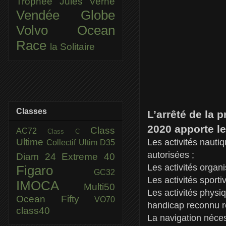
Trophée Jules Verne
Vendée Globe
Volvo Ocean
Race
la Solitaire
Classes
L’arrêté de la 
2020 apporte le
Class
AC72
Class C
Ultime
Les activités nauti
Collectif Ultim
D35
autorisées ;
Diam 24
Extreme 40
Les activités organ
Figaro
GC32
Les activités sporti
IMOCA
Multi50
Les activités phys
Ocean Fifty
VO70
handicap reconnu r
class40
La navigation néces