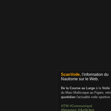
ScanVoile,
l'information du
Nautisme sur le Web.
De la Course au Large
à la
Voile
du Maxi Multicoque au Figaro, ret
quotidien
l'actualité voile sportive.
#ITW
#Communiqué
#Images
#Articles