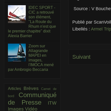
IDEC SPORT -
Source : V Bouche
CIC a retrouvé
son élément,
Publié par
ScanVoi
"La Route du
Rhum n'est que
Libellés :
Armel Tri
le premier chapitre" dixit
Alexia Barrier
Zoom sur
Allagrande
MAPEI en
Suivant
images,
l'IMOCA mené
par Ambrogio Beccaria
Brèves
Articles
Carnet de
Communiqué
bord
de Presse
ITW
Images
Vidéo