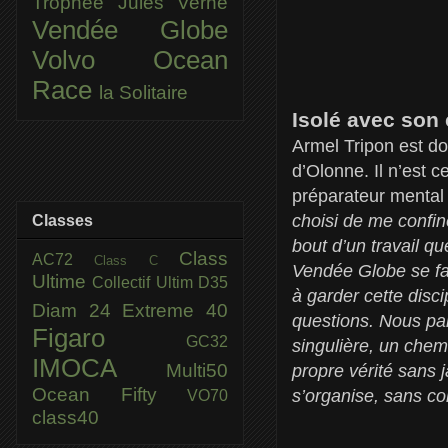
Trophée Jules Verne
Vendée Globe
Volvo Ocean
Race
la Solitaire
Isolé avec son
Armel Tripon est d
d’Olonne. Il n’est 
préparateur mental
choisi de me confin
Classes
bout d’un travail q
Class
AC72
Class C
Vendée Globe se fai
Ultime
Collectif Ultim
D35
à garder cette disc
Diam 24
Extreme 40
questions. Nous pa
Figaro
GC32
singulière, un chemi
IMOCA
Multi50
propre vérité sans j
Ocean Fifty
s’organise, sans co
VO70
class40