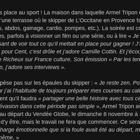
 place au sport ! La maison dans laquelle Armel Tripon 
 d’une terrasse où le skipper de L’Occitane en Provence f
es, abdos, gainage, cardio, pompes, etc.). La soirée est 
es, parfois à visionner un film ou une série, ou à lire «
Je 
sant de voir tout ce qu’il mettait en place pour gagner ! J
 pour Cent, c’est drôle et j’adore Camille Cottin. Et j’éco
 Richeux sur France culture. Son émission « Par les te
, j’adore ses interviews
».
èse pas sur les épaules du skipper : «
Je reste zen. P
j’ai l’habitude de toujours préparer mes courses au ca
nt qu’il faudra
« partager une belle histoire avec tous ce
d’évasion dans cette période pas simple
», Armel Tripon a
tre au départ du Vendée Globe, le dimanche 8 novembre à
d’y être, mais le travail ne fera que commencer. Ce sera à
charge émotionnelle que si la foule avait été au départ, m
a même.
»