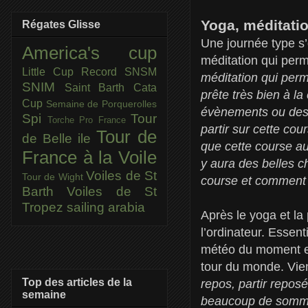
Yoga, méditati
Régates Glisse
Une journée type s’
America's cup
méditation qui perm
Little Cup
Record SNSM
méditation qui perm
SNIM
Saint Barth Cata
prête très bien à l
Cup
Semaine de Porquerolles
évènements ou des c
Spi
Tour
Torche Pro France
partir sur cette cou
Tour de
de Belle ile
que cette course aut
France à la Voile
y aura des belles c
Voiles de St
Tour de Wight
course et comment 
Barth
Voiles de St
Tropez
sailing arabia
Après le yoga et la
l’ordinateur. Essent
météo du moment et 
tour du monde. Vien
Top des articles de la
repos, partir repos
semaine
beaucoup de somm