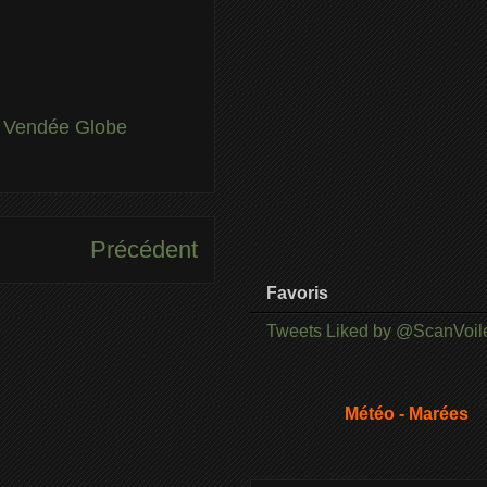
,
Vendée Globe
Précédent
Favoris
Tweets Liked by @ScanVoil
Météo - Marées