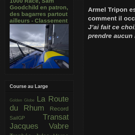
1000 Race, Sam
Goodchild en patron,
Armel Tripon e
des bagarres partout
comment il occ
ailleurs - Classement
J’ai fait ce ch
prendre aucun 
Course au Large
La Route
Golden Globe
du Rhum
Record
Transat
SailGP
Jacques Vabre