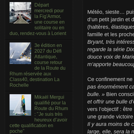
Départ
mercredi pour
Météo, sieste… puis
la Fig'Armor,
d’un petit jardin et
une course en
(haltères, élastiqu
solitaire ou en
duo, rendez-vous à Lorient
famille et les proch
Bryant, très intéres
3e édition en
regarde la série Dix
2027 du Défi
douce voix de Marie
Atlantique,
course retour
m’apporte beaucoup
de la Route du
Rhum réservée aux
Ce confinement ne p
Class40, destination La
Rochelle
pas énormément car 
bulle. »
Bien conscie
Mikaël Mergui
et offrir une bulle 
qualifié pour la
Route du Rhum
vers l’objectif : ê
: "Je suis très
une grande victoire 
heureux d’avoir
Il y aura moins de 
cette qualification en
large, elle, sera l
poche"