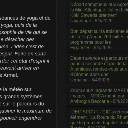
Départ somptueux aux Açor
la Mini Atlantique, Julien Leti
Koki Sawada prennent
 séances de yoga et de
l'avantage
- 8/5/2026
oga, puis de la
Bon départ sur la troisième é
osophie de vie qui se
de la Fig’Armor, 260 milles 
 se détacher des
programme pour les
se. L’idée c’est de
Figaristes
- 8/5/2026
esprit. Faire en sorte
Départ avancé et parcours m
er cet état d’esprit il
pour la seconde étape de la
peuvent arriver en
Atlantique, rendez-vous aux
d'Olonne dans une
ue Armel.
semaine
- 8/4/2026
de la météo sur
Zoom sur Allagrande MAPEI
images, l'IMOCA mené par
 les grands systèmes
Ambrogio Beccaria
- 8/4/20
e sur le parcours du
agasiner le maximum de
IDEC SPORT - CIC a retrou
élément, "La Route du Rhum
e pouvoir engendrer
que le premier chapitre" dixi