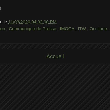
t
le
le
11/03/2020 04:32:00 PM
pon
,
Communiqué de Presse
,
IMOCA
,
ITW
,
Occitane
Accueil