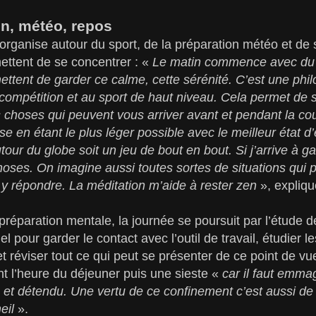
on, météo, repos
organise autour du sport, de la préparation météo et de
ettent de se concentrer : «
Le matin commence avec du y
ettent de garder ce calme, cette sérénité. C’est une phil
a compétition et au sport de haut niveau. Cela permet de
hoses qui peuvent vous arriver avant et pendant la cour
rse en étant le plus léger possible avec le meilleur état d’
our du globe soit un jeu de bout en bout. Si j’arrive à gard
hoses. On imagine aussi toutes sortes de situations qui 
y répondre. La méditation m’aide à rester zen
», expliq
 préparation mentale, la journée se poursuit par l’étude 
iel pour garder le contact avec l’outil de travail, étudier
réviser tout ce qui peut se présenter de ce point de vu
t l’heure du déjeuner puis une sieste «
car il faut emm
é et détendu. Une vertu de ce confinement c’est aussi d
eil
».