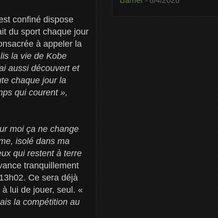
Barrier
- 8/4/2026
est confiné dispose
ait du sport chaque jour
consacrée à appeler la
lis la vie de Kobe
’ai aussi découvert et
ute chaque jour la
mps qui courent »,
our moi ça ne change
lme, isolé dans ma
ux qui restent à terre
vance tranquillement
 13h02. Ce sera déjà
 lui de jouer, seul. «
ais la compétition au