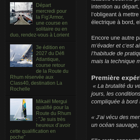
Départ
intention au dépar
mercredi pour
l’obligeant à mettr
la Fig'Armor,
électrique à bord, 
une course en
solitaire ou en
duo, rendez-vous à Lorient
Encore une autre pas
m’évader et c’est a
3e édition en
l’habitude de pratiq
2027 du Défi
Atlantique,
mais la technique 
course retour
de la Route du
Première expé
Rhum réservée aux
Class40, destination La
« La brutalité du v
Rochelle
jours, les condition
compliquée à bord 
Mikaël Mergui
qualifié pour la
Route du Rhum
« J’ai vécu des me
: "Je suis très
un océan sauvage, u
heureux d’avoir
cette qualification en
poche"