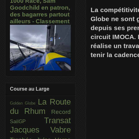
1000 Race, Sam
Goodchild en patron,
La compétitivit
des bagarres partout
Globe ne sont 
ailleurs - Classement
depuis ses pre
circuit IMOCA. 
réalise un trav
tenir la cadenc
Course au Large
La Route
Golden Globe
du Rhum
Record
Transat
SailGP
Jacques Vabre