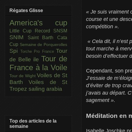
Régates Glisse
« Je suis vraiment 
course et une desce
America's cup
compétition ».
Little Cup
Record SNSM
SNIM
Saint Barth Cata
« Cela dit, il n’est
Cup
Semaine de Porquerolles
tout marche à merve
Spi
Tour
Torche Pro France
besoin d’effectuer 
Tour de
de Belle ile
France à la Voile
Cependant, son premi
Voiles de St
Tour de Wight
J’essaie de m’éloi
Barth
Voiles de St
d’éviter de trop cr
Tropez
sailing arabia
j’avais au départ. 
sagement ».
Méditation en 
Top des articles de la
semaine
Isabelle Joschke pr