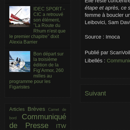
Elle reste concent
étape et après, ce
IDEC SPORT -
CIC a retrouvé
femme à boucler un
son élément,
Leibovici, Sam Davi
"La Route du
Rhum n'est que
Source : Imoca
le premier chapitre" dixit
Alexia Barrier
Publié par
ScanVoi
Bon départ sur
la troisième
Libellés :
Communiq
édition de la
Fig’Armor, 260
milles au
programme pour les
Figaristes
Suivant
Brèves
Articles
Carnet de
Communiqué
bord
de Presse
ITW