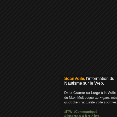
ScanVoile,
l'information du
Nautisme sur le Web.
De la Course au Large
à la
Voile
du Maxi Multicoque au Figaro, ret
quotidien
l'actualité voile sportive.
#ITW
#Communiqué
#Images
#Articles