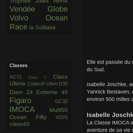
Trophée Jules Verne
Vendée Globe
Volvo Ocean
Race
la Solitaire
Elle est passée du 
Classes
du Sud.
Class
AC72
Class C
Ultime
Collectif Ultim
D35
Isabelle Joschke, a
Yannick Bestaven, c
Diam 24
Extreme 40
Figaro
environ 500 milles 
GC32
IMOCA
Multi50
Isabelle Joschk
Ocean Fifty
VO70
La Classe IMOCA a 
class40
aventure de sa vie