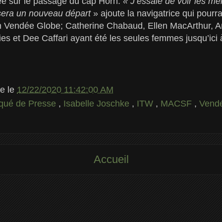
rée sur le passage du cap Horn.
« J’essaie de voir les 
 sera un nouveau départ
» ajoute la navigatrice qui pourr
 Vendée Globe; Catherine Chabaud, Ellen MacArthur, A
es et Dee Caffari ayant été les seules femmes jusqu’ici à 
le
le
12/22/2020 11:42:00 AM
ué de Presse
,
Isabelle Joschke
,
ITW
,
MACSF
,
Vend
Accueil