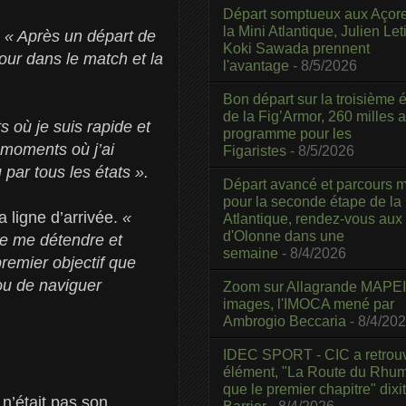
Départ somptueux aux Açor
la Mini Atlantique, Julien Leti
.
« Après un départ de
Koki Sawada prennent
our dans le match et la
l'avantage
- 8/5/2026
Bon départ sur la troisième é
de la Fig’Armor, 260 milles 
s où je suis rapide et
programme pour les
 moments où j’ai
Figaristes
- 8/5/2026
 par tous les états ».
Départ avancé et parcours m
pour la seconde étape de la
a ligne d’arrivée.
«
Atlantique, rendez-vous aux
d'Olonne dans une
de me détendre et
semaine
- 8/4/2026
premier objectif que
 ou de naviguer
Zoom sur Allagrande MAPEI
images, l'IMOCA mené par
Ambrogio Beccaria
- 8/4/20
IDEC SPORT - CIC a retrou
élément, "La Route du Rhum
que le premier chapitre" dixi
n’était pas son