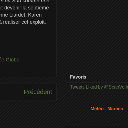
mers du Sud comme une
ait devenir la septième
nne Liardet, Karen
réaliser cet exploit.
ée Globe
Favoris
Tweets Liked by @ScanVoil
Précédent
Météo - Marées