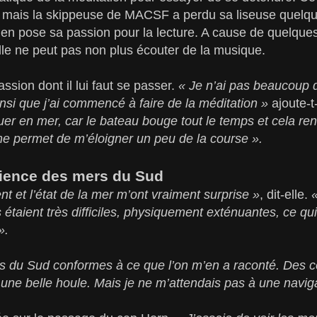
t, mais la skippeuse de MACSF a perdu sa liseuse quelqu
e en pose sa passion pour la lecture. A cause de quelque
elle ne peut pas non plus écouter de la musique.
sion dont il lui faut se passer.
« Je n’ai pas beaucoup 
insi que j’ai commencé à faire de la méditation »
ajoute-t
uer en mer, car le bateau bouge tout le temps et cela rend 
me permet de m’éloigner un peu de la course ».
rience des mers du Sud
ent et l’état de la mer m’ont vraiment surprise »
, dit-elle.
s étaient très difficiles, physiquement exténuantes, ce qui
».
rs du Sud conformes à ce que l’on m’en a raconté. Des c
ne belle houle. Mais je ne m’attendais pas à une navigati