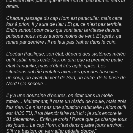
convient bien parce que le vent va un peu tourner vers la
droite.
Chaque passage du cap Horn est particulier, mais cette
fois à priori, il y aura de l’air ! Et ça, ce n’est pas terrible.
Enfin surtout pour ceux qui vont tenir la vitesse devant,
puisque nous, nous aurons moins de vent. Et après, ça
rentre par derrière ! Il ne faut pas traîner dans le coin.
L’océan Pacifique, son état, dépend des systèmes météo
qu’il subit, mais cette fois, on dira que la première partie
était tranquille, mais c’était très agité après. Les
situations ont été brutales avec ces grandes bascules :
un coup, on avait du vent de Sud, un autre, de la brise de
Nord ! Ça secoue…
Il y a une douzaine d’heures, on était dans la molle
totale… Maintenant, il reste un résidu de houle, mais trois
fois rien. Ce n’est pas une situation habituelle ! Alors qu’il
est 4h30 TU, il va bientôt faire nuit ici : je suis encore le
31 décembre… Enfin, je crois ! Parce que ça change tous
les jours… Le cap Horn, c’est dans quatre jours environ.
S’il y a baston, on va y aller pédale douce
."