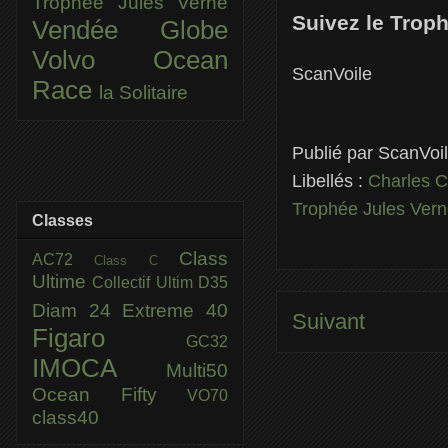
Trophée Jules Verne
Suivez le Trop
Vendée Globe
Volvo Ocean
ScanVoile
Race
la Solitaire
Publié par
ScanVoi
Libellés :
Charles C
Trophée Jules Ver
Classes
Class
AC72
Class C
Ultime
Collectif Ultim
D35
Diam 24
Extreme 40
Suivant
Figaro
GC32
IMOCA
Multi50
Ocean Fifty
VO70
class40