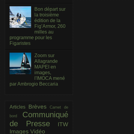
Bon départ sur
la troisième
édition de la
Fig’Armor, 260
milles au
programme pour les
Figaristes
Zoom sur
Allagrande
MAPEI en
images,
l'IMOCA mené
par Ambrogio Beccaria
Brèves
Articles
Carnet de
Communiqué
bord
de Presse
ITW
Images
Vidéo