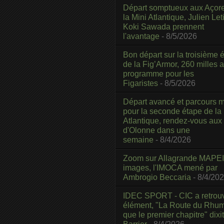
Départ somptueux aux Açor
la Mini Atlantique, Julien Leti
Koki Sawada prennent
l'avantage
- 8/5/2026
Bon départ sur la troisième é
de la Fig’Armor, 260 milles 
programme pour les
Figaristes
- 8/5/2026
Départ avancé et parcours m
pour la seconde étape de la
Atlantique, rendez-vous aux
d'Olonne dans une
semaine
- 8/4/2026
Zoom sur Allagrande MAPEI
images, l'IMOCA mené par
Ambrogio Beccaria
- 8/4/20
IDEC SPORT - CIC a retrou
élément, "La Route du Rhum
que le premier chapitre" dixi