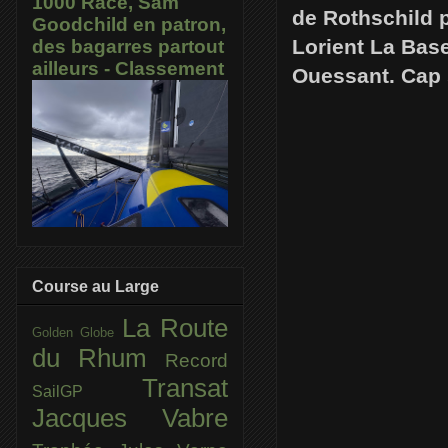
1000 Race, Sam
de Rothschild p
Goodchild en patron,
Lorient La Base
des bagarres partout
ailleurs - Classement
Ouessant. Cap 
Course au Large
La Route
Golden Globe
du Rhum
Record
Transat
SailGP
Jacques Vabre