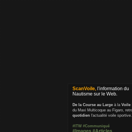
ScanVoile,
l'information du
Nautisme sur le Web.
De la Course au Large
à la
Voile
du Maxi Multicoque au Figaro, ret
quotidien
l'actualité voile sportive.
#ITW
#Communiqué
#Images
#Articles