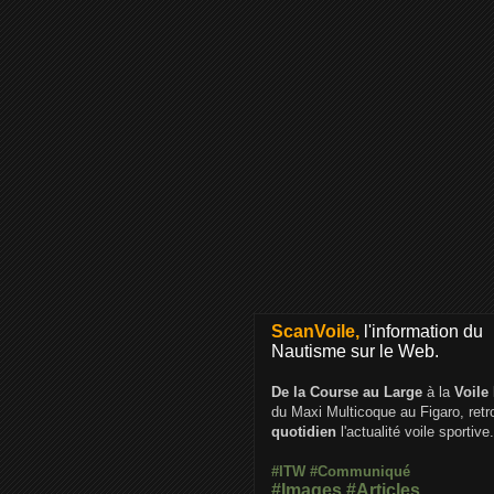
ScanVoile,
l'information du
Nautisme sur le Web.
De la Course au Large
à la
Voile
du Maxi Multicoque au Figaro, ret
quotidien
l'actualité voile sportive.
#ITW
#Communiqué
#Images
#Articles