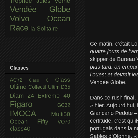
Trophée Jules Verne
Vendée Globe
Volvo Ocean
Race
la Solitaire
Ce matin, c’était Lo
quatre jours de l’ar
skipper de Bureau V
plus tard, on empa
Classes
l’ouest et devrait l
Class
AC72
Class C
Vendée Globe.
Ultime
Collectif Ultim
D35
Diam 24
Extreme 40
Dans ce rush final,
Figaro
» hier. Aujourd’hui
GC32
IMOCA
Giancarlo Pedote –
Multi50
certitude, c’est qu’
Ocean Fifty
VO70
class40
portugais dans la nu
Sables d’Olonne. 