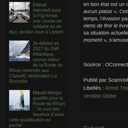
en bon état est un
Départ
mercredi pour
aucun plaisir
». Cet
la Fig'Armor,
temps, l’évasion pas
une course en
viens de finir le li
solitaire ou en
duo, rendez-vous à Lorient
sa situation actuell
moment
», s’amuse-
3e édition en
2027 du Défi
Atlantique,
course retour
Souirce : OConnect
de la Route du
Rhum réservée aux
Class40, destination La
Publié par
ScanVoi
Rochelle
Libellés :
Armel Tri
Mikaël Mergui
Vendée Globe
qualifié pour la
Route du Rhum
: "Je suis très
heureux d’avoir
cette qualification en
poche"