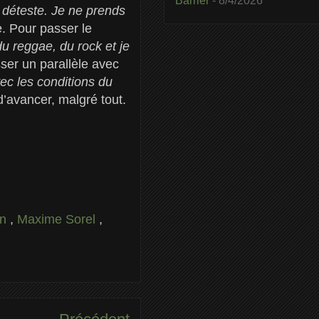
Barrier
- 8/4/2026
e déteste. Je ne prends
. Pour passer le
du reggae, du rock et je
sser un parallèle avec
ec les conditions du
d’avancer, malgré tout.
on
,
Maxime Sorel
,