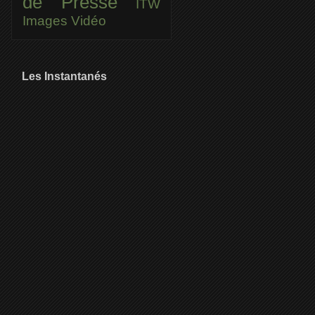
de Presse
ITW
Images
Vidéo
Les Instantanés