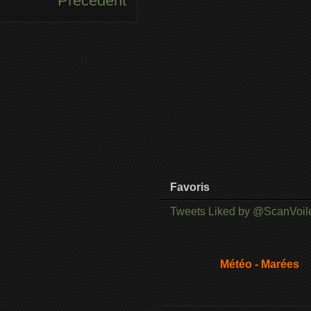
Précédent
Favoris
Tweets Liked by @ScanVoil
Météo - Marées