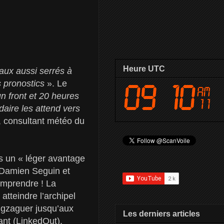
Heure UTC
eaux aussi serrés à
es pronostics
». Le
n front et 20 heures
aire les attend vers
, consultant météo du
is un « léger avantage
, Damien Seguin et
omprendre ! La
 atteindre l’archipel
zigzaguer jusqu’aux
Les derniers articles
nt (LinkedOut).