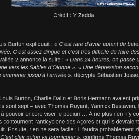
Crédit : Y Zedda
uis Burton expliquait : «
C’est rare d’avoir autant de bat
rivée. C’est assez dingue et c’est très difficile de faire d
allée 2 annonce la suite : «
Dans 24 heures, on passe u
nne vers les Sables d’Olonne
». «
Une dépression second
es emmener jusqu’à l’arrivée
», décrypte Sébastien Josse
 Louis Burton, Charlie Dalin et Boris Hermann avaient pr
, ils sont sept – avec Thomas Ruyant, Yannick Bestaven
 à pouvoir encore viser le podium… À ne plus rien n’y c
ils contournent l’anticyclone des Açores et qu’ils devraient
it. Ensuite, rien ne sera facile : il faudra probablement 
«
C’est clair qu’on va tournicoter
», confirme Thomas Ruya