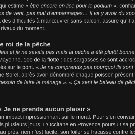
qui estime «
être encore en lice pour le podium
», confia
ns de vent, pas mal d’empannages… Il va y avoir du spo
a des difficultés à manœuvrer sans balcon, assure qu’il 
 rivaux du moment.
e roi de la pêche
ilets et je ne savais pas mais la pêche a été plutôt bonne
ayenne, 10e de la flotte : des sargasses se sont accro
tés sur le pont. «
Je ne comprends pas pourquoi ils sont 
e Sorel, après avoir dénombré chaque poisson présent s
 besoin de faire le ménage
». «
Ça sent le bateau de pê
« Je ne prends aucun plaisir »
n impact impressionnant sur le moral. Pour s’en convaincr
s plusieurs jours, L’Occitane en Provence poursuit sa p
au près, rien n’est facile, son foiler se fracasse contre l