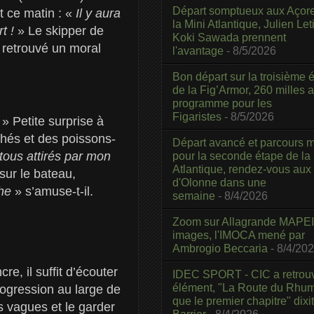
Départ somptueux aux Açor
it ce matin : «
Il y aura
la Mini Atlantique, Julien Leti
rt !
» Le skipper de
Koki Sawada prennent
a retrouvé un moral
l'avantage
- 8/5/2026
Bon départ sur la troisième é
de la Fig’Armor, 260 milles 
programme pour les
Figaristes
- 8/5/2026
» Petite surprise à
chés et des poissons-
Départ avancé et parcours m
tous attirés par mon
pour la seconde étape de la
Atlantique, rendez-vous aux
ur le bateau,
d'Olonne dans une
che
» s’amuse-t-il.
semaine
- 8/4/2026
Zoom sur Allagrande MAPEI
images, l'IMOCA mené par
Ambrogio Beccaria
- 8/4/20
e, il suffit d’écouter
IDEC SPORT - CIC a retrou
élément, "La Route du Rhum
rogression au large de
que le premier chapitre" dixi
es vagues et le garder