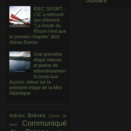
Suivant
IDEC SPORT -
CIC a retrouvé
son élément,
"La Route du
Rhum n'est que
le premier chapitre" dixit
Alexia Barrier
Une première
étape intense
et pleine de
rebondissemen
ts jusqu'aux
Açores, retour sur la
première étape de la Mini
Atlantique
Brèves
Articles
Carnet de
Communiqué
bord