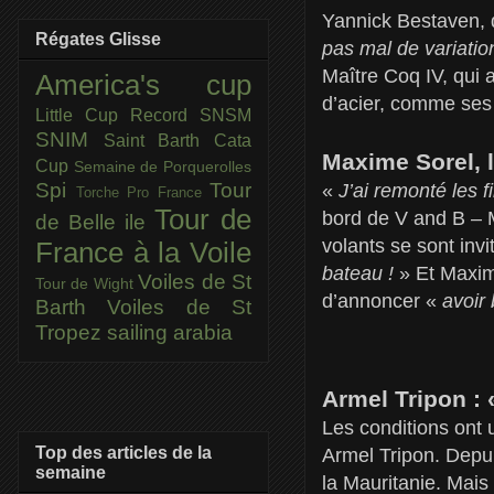
Yannick Bestaven, 
Régates Glisse
pas mal de variatio
Maître Coq IV, qui 
America's cup
d’acier, comme ses
Little Cup
Record SNSM
SNIM
Saint Barth Cata
Maxime Sorel, l
Cup
Semaine de Porquerolles
Spi
Tour
«
J’ai remonté les f
Torche Pro France
Tour de
bord de V and B – M
de Belle ile
volants se sont invi
France à la Voile
bateau !
» Et Maxim
Voiles de St
Tour de Wight
d’annoncer «
avoir
Barth
Voiles de St
Tropez
sailing arabia
Armel Tripon : 
Les conditions ont u
Top des articles de la
Armel Tripon. Depui
semaine
la Mauritanie. Mais 