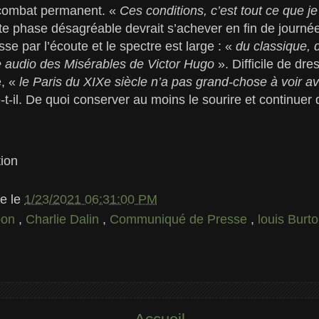
 combat permanent. «
Ces conditions, c’est tout ce que j
te phase désagréable devrait s’achever en fin de journée
se par l’écoute et le spectre est large : «
du classique, 
vre audio des Misérables de Victor Hugo
». Difficile de dre
e, «
le Paris du XIXe siècle n’a pas grand-chose à voir av
t-il. De quoi conserver au moins le sourire et continuer 
ion
le
le
1/23/2021 06:31:00 PM
pon
,
Charlie Dalin
,
Communiqué de Presse
,
louis Burt