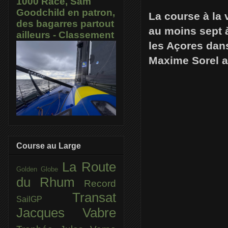
1000 Race, Sam
Goodchild en patron,
La course à la 
des bagarres partout
au moins sept à
ailleurs - Classement
les Açores dans
Maxime Sorel a
Course au Large
La Route
Golden Globe
du Rhum
Record
Transat
SailGP
Jacques Vabre