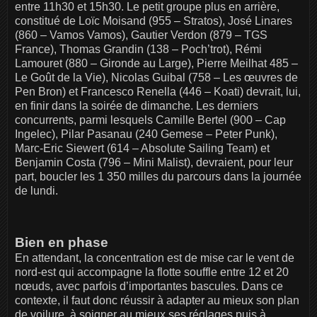
entre 11h30 et 15h30. Le petit groupe plus en arrière,
constitué de Loïc Moisand (955 – Stratos), José Linares
(860 – Vamos Vamos), Gautier Verdon (879 – TGS
France), Thomas Grandin (138 – Poch’trot), Rémi
Lamouret (880 – Gironde au Large), Pierre Meilhat 485 –
Le Goût de la Vie), Nicolas Guibal (758 – Les œuvres de
Pen Bron) et Francesco Renella (446 – Koati) devrait, lui,
en finir dans la soirée de dimanche. Les derniers
concurrents, parmi lesquels Camille Bertel (900 – Cap
Ingelec), Pilar Pasanau (240 Gemese – Peter Punk),
Marc-Eric Siewert (614 – Absolute Sailing Team) et
Benjamin Costa (796 – Mini Malist), devraient, pour leur
part, boucler les 1 350 milles du parcours dans la journée
de lundi.
Bien en phase
En attendant, la concentration est de mise car le vent de
nord-est qui accompagne la flotte souffle entre 12 et 20
nœuds, avec parfois d’importantes bascules. Dans ce
contexte, il faut donc réussir à adapter au mieux son plan
de voilure, à soigner au mieux ses réglages puis à