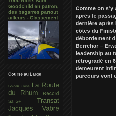
1000 Race, Sam
Goodchild en patron,
Comme on s’y at
des bagarres partout
après le passag
ailleurs - Classement
dernière après
côtes du Finist
débordement de 
Berrehar – Erw
leadership au 
rétrogradé en 6
demeurent infim
Course au Large
parcours vont 
La Route
Golden Globe
du Rhum
Record
Transat
SailGP
Jacques Vabre