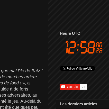
Heure UTC
que mal l'île de Batz !
l de marches arrière
es de fond !
», a
ulée à de forts
t ses adversaires, au
nté le jeu. Au-delà du
Les derniers articles
 ont été quelques peu