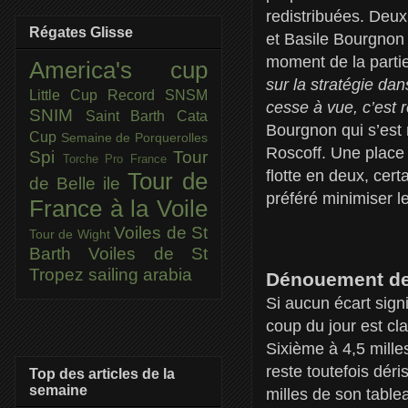
redistribuées. Deu
Régates Glisse
et Basile Bourgnon 
moment de la partie
America's cup
sur la stratégie dan
Little Cup
Record SNSM
cesse à vue, c’est 
SNIM
Saint Barth Cata
Bourgnon qui s’est 
Cup
Semaine de Porquerolles
Roscoff. Une place 
Spi
Tour
Torche Pro France
flotte en deux, certa
Tour de
de Belle ile
préféré minimiser 
France à la Voile
Voiles de St
Tour de Wight
Barth
Voiles de St
Tropez
sailing arabia
Dénouement d
Si aucun écart signi
coup du jour est cl
Sixième à 4,5 mille
reste toutefois dér
Top des articles de la
semaine
milles de son table