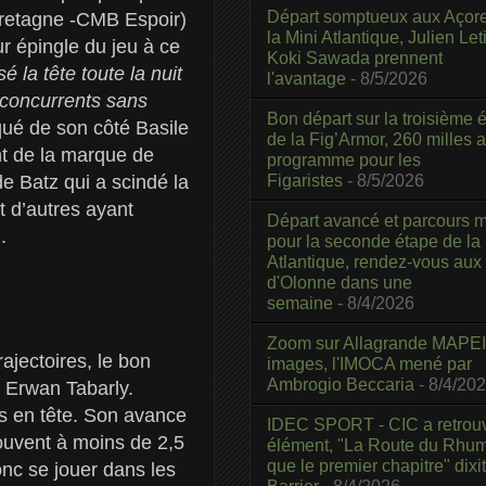
Départ somptueux aux Açor
Bretagne -CMB Espoir)
la Mini Atlantique, Julien Leti
ur épingle du jeu à ce
Koki Sawada prennent
é la tête toute la nuit
l'avantage
- 8/5/2026
s concurrents sans
Bon départ sur la troisième é
qué de son côté Basile
de la Fig’Armor, 260 milles 
nt de la marque de
programme pour les
Figaristes
- 8/5/2026
e Batz qui a scindé la
et d’autres ayant
Départ avancé et parcours m
.
pour la seconde étape de la
Atlantique, rendez-vous aux
d'Olonne dans une
semaine
- 8/4/2026
Zoom sur Allagrande MAPEI
rajectoires, le bon
images, l'IMOCA mené par
Ambrogio Beccaria
- 8/4/20
– Erwan Tabarly.
is en tête. Son avance
IDEC SPORT - CIC a retrou
rouvent à moins de 2,5
élément, "La Route du Rhum
que le premier chapitre" dixi
onc se jouer dans les