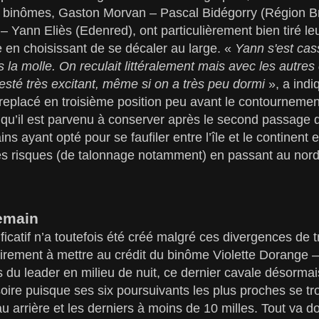
x binômes, Gaston Morvan – Pascal Bidégorry (Région 
– Yann Eliès (Edenred), ont particulièrement bien tiré le
 en choisissant de se décaler au large. «
Yann s'est cass
s la molle. On reculait littéralement mais avec les autre
resté très excitant, même si on a très peu dormi
», a indi
replacé en troisième position peu avant le contourneme
qu’il est parvenu à conserver après le second passage d
ins ayant opté pour se faufiler entre l’île et le continent 
les risques (de talonnage notamment) en passant au nord
emain
ficatif n’a toutefois été créé malgré ces divergences de t
airement à mettre au crédit du binôme Violette Dorange 
s du leader en milieu de nuit, ce dernier cavale désorma
isoire puisque ses six poursuivants les plus proches se t
au arrière et les derniers à moins de 10 milles. Tout va d