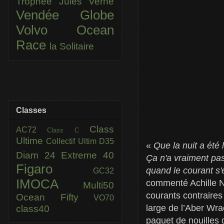
Trophée Jules Verne
Vendée Globe
Volvo Ocean
Race
la Solitaire
Classes
Class
AC72
Class C
Ultime
Collectif Ultim
D35
«
Que la nuit a été 
Diam 24
Extreme 40
Ça n'a vraiment pas
Figaro
quand le courant s'
GC32
IMOCA
commenté Achille Ne
Multi50
courants contraires 
Ocean Fifty
VO70
large de l’Aber Wra
class40
paquet de nouilles 