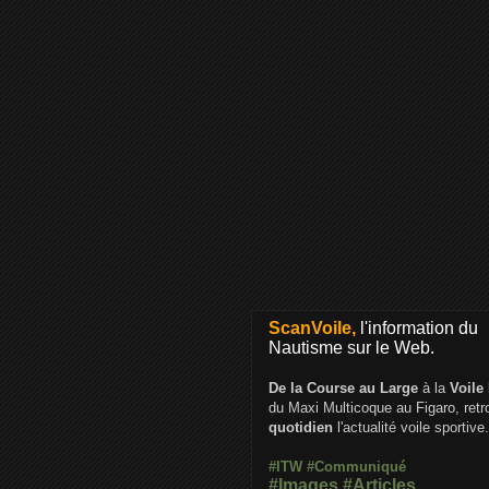
ScanVoile,
l'information du
Nautisme sur le Web.
De la Course au Large
à la
Voile
du Maxi Multicoque au Figaro, ret
quotidien
l'actualité voile sportive.
#ITW
#Communiqué
#Images
#Articles