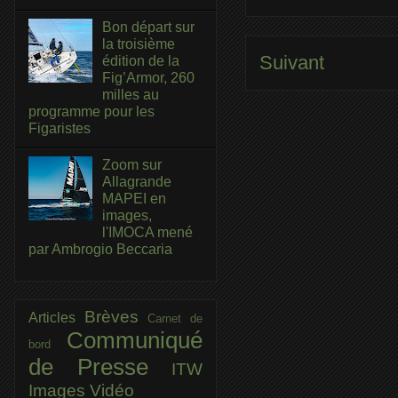
Bon départ sur
la troisième
Suivant
édition de la
Fig’Armor, 260
milles au
programme pour les
Figaristes
Zoom sur
Allagrande
MAPEI en
images,
l'IMOCA mené
par Ambrogio Beccaria
Brèves
Articles
Carnet de
Communiqué
bord
de Presse
ITW
Images
Vidéo