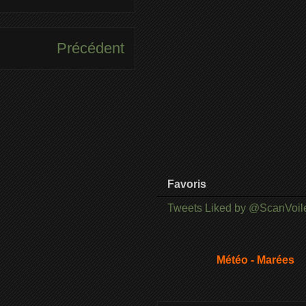
Précédent
Favoris
Tweets Liked by @ScanVoil
Météo - Marées