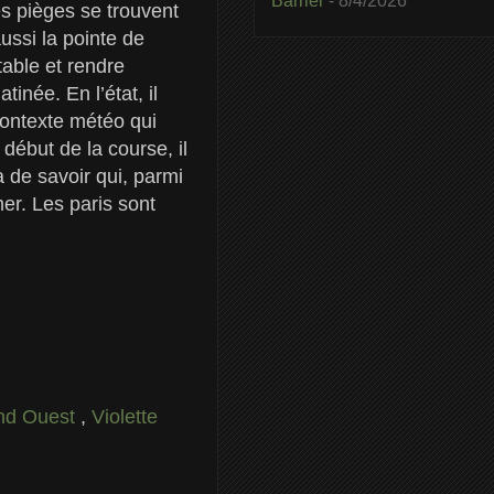
Barrier
- 8/4/2026
es pièges se trouvent
ussi la pointe de
table et rendre
inée. En l’état, il
contexte météo qui
début de la course, il
a de savoir qui, parmi
er. Les paris sont
and Ouest
,
Violette