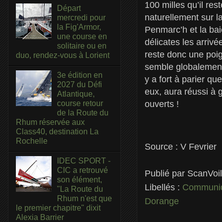
100 milles qu’il re
Départ
naturellement sur l
mercredi pour
la Fig'Armor,
Penmarc’h et la bai
une course en
délicates les arrivé
solitaire ou en
reste donc une poig
duo, rendez-vous à Lorient
semble globalement 
3e édition en
y a fort à parier qu
2027 du Défi
eux, aura réussi à 
Atlantique,
ouverts !
course retour
de la Route du
Rhum réservée aux
Class40, destination La
Rochelle
Source : V Fevrier
IDEC SPORT -
CIC a retrouvé
Publié par
ScanVoi
son élément,
Libellés :
Communiq
"La Route du
Rhum n'est que
Dorange
le premier chapitre" dixit
Alexia Barrier