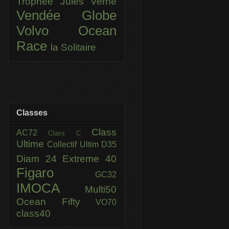
Trophée Jules Verne
Vendée Globe
Volvo Ocean
Race
la Solitaire
Classes
Class
AC72
Class C
Ultime
Collectif Ultim
D35
Diam 24
Extreme 40
Figaro
GC32
IMOCA
Multi50
Ocean Fifty
VO70
class40