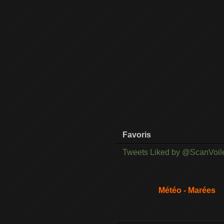
Favoris
Tweets Liked by @ScanVoil
Météo - Marées