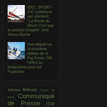
IDEC SPORT -
CIC a retrouvé
son élément,
"La Route du
Rhum n'est que
le premier chapitre" dixit
Alexia Barrier
Bon départ sur
la troisième
édition de la
Fig’Armor, 260
milles au
programme pour les
Figaristes
Brèves
Articles
Carnet de
Communiqué
bord
de Presse
ITW