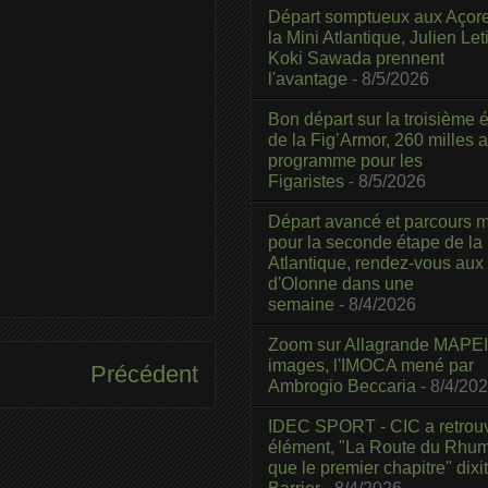
Départ somptueux aux Açor
la Mini Atlantique, Julien Leti
Koki Sawada prennent
l'avantage
- 8/5/2026
Bon départ sur la troisième é
de la Fig’Armor, 260 milles 
programme pour les
Figaristes
- 8/5/2026
Départ avancé et parcours m
pour la seconde étape de la
Atlantique, rendez-vous aux
d'Olonne dans une
semaine
- 8/4/2026
Zoom sur Allagrande MAPEI
images, l'IMOCA mené par
Précédent
Ambrogio Beccaria
- 8/4/20
IDEC SPORT - CIC a retrou
élément, "La Route du Rhum
que le premier chapitre" dixi