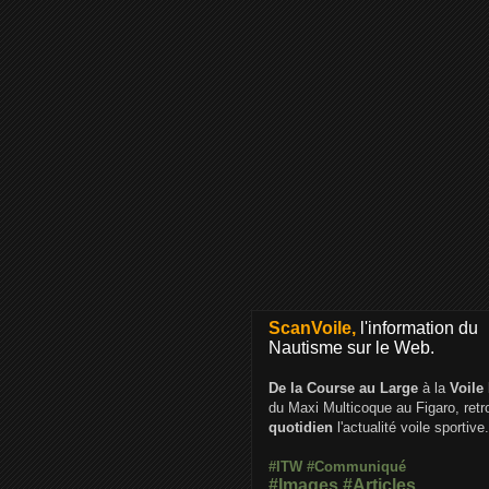
ScanVoile,
l'information du
Nautisme sur le Web.
De la Course au Large
à la
Voile
du Maxi Multicoque au Figaro, ret
quotidien
l'actualité voile sportive.
#ITW
#Communiqué
#Images
#Articles