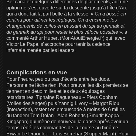
Beccaria et quelques différences de placements, aucune
option ne s’est ouverte sur la descente jusqu’à l’île d’Aix
qui a donc fait la part belle à la vitesse. «
On a bossé en
continu pour affiner les réglages. On a enchaîné les
changements de voiles en passant du spi au gennak et
du gennak au spi pour rester le plus véloce possible
», a
commenté Arthur Hubert (MonAtoutEnergie.fr) qui, avec
Victor Le Pape, s’accroche pour tenir la cadence
infernale menée par les leaders.
Complications en vue
Pour l’heure, peu ou pas d’écarts entre les duos.
Personne ne lâche rien. Pour preuve, les dix premiers se
tiennent en deux milles et les deux équipages
retardataires, Tiphaine Ragueneau – Piers Copham
(Voiles des Anges) puis Yannig Livory – Margot Riou
(Interaction), restent en embuscade à moins de 6 milles
du tandem Tom Dolan - Alan Roberts (Smurfit Kappa –
Kingspan) qui mène de nouveau la danse après avoir un
temps cédé les commandes de la course au binôme
Erwan Le Draoulec – Loïs Berrehar (Skipper Macif). Pour