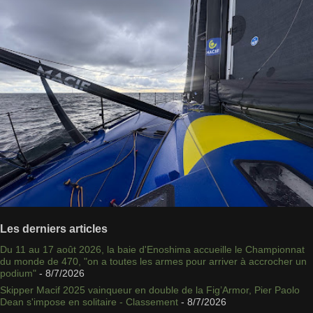
Les derniers articles
Du 11 au 17 août 2026, la baie d'Enoshima accueille le Championnat
du monde de 470, "on a toutes les armes pour arriver à accrocher un
podium"
- 8/7/2026
Skipper Macif 2025 vainqueur en double de la Fig’Armor, Pier Paolo
Dean s'impose en solitaire - Classement
- 8/7/2026