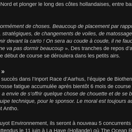
Nord et plonger le long des côtes hollandaises, entre ban
énormément de choses. Beaucoup de placement par rappo
s, stratégiques, de changements de voiles, de matossag
ir devant la carto ! On sera au coude à coude, il ne fau
 ne va pas dormir beaucoup
». Des tranches de repos d’a
e début de course se déroulera dans les petits airs.
 »
succès dans l’Inport Race d’Aarhus, l’équipe de Biotherm
rosse fatigue accumulée après bientôt 6 mois de course 
 a envie de s’offrir quelque chose de chouette et de se b
quipe technique, pour le sponsor. Le moral est toujours a
t Antho.
uyot Environnement, ils seront à nouveau 5 concurrents s
ttendus le 11 juin à La Haye (Hollande) où The Ocean R