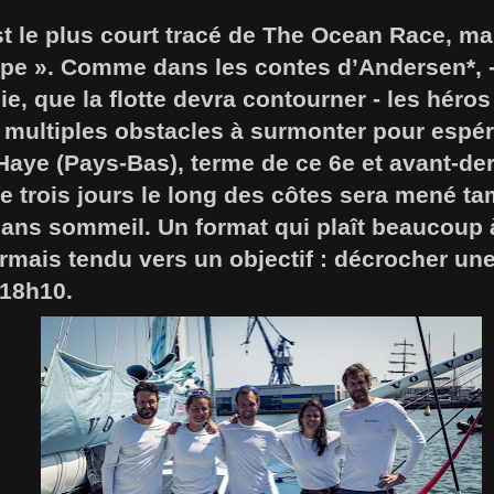
st le plus court tracé de The Ocean Race, mai
ape ». Comme dans les contes d’Andersen*, -
onie, que la flotte devra contourner - les hér
 multiples obstacles à surmonter pour espér
aye (Pays-Bas), terme de ce 6e et avant-der
de trois jours le long des côtes sera mené ta
sans sommeil. Un format qui plaît beaucoup 
mais tendu vers un objectif : décrocher une 
 18h10.