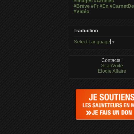
#Images
#Articles
#Brève
#Fr
#En
#CarnetD
#Vidéo
Traduction
Select Language
▼
Contacts :
ScanVoile
Elodie Allaire