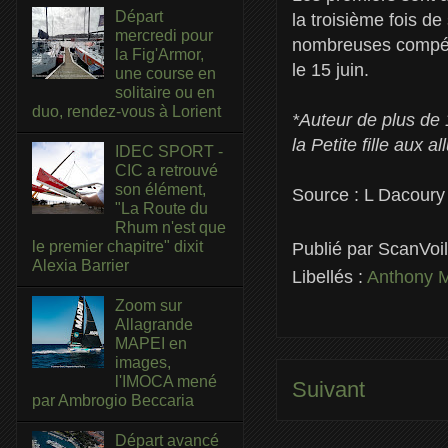
Départ
la troisième fois de
mercredi pour
nombreuses compétit
la Fig'Armor,
le 15 juin.
une course en
solitaire ou en
duo, rendez-vous à Lorient
*Auteur de plus de 
la Petite fille aux 
IDEC SPORT -
CIC a retrouvé
son élément,
Source : L Dacoury
"La Route du
Rhum n'est que
le premier chapitre" dixit
Publié par
ScanVoi
Alexia Barrier
Libellés :
Anthony 
Zoom sur
Allagrande
MAPEI en
images,
l'IMOCA mené
Suivant
par Ambrogio Beccaria
Départ avancé