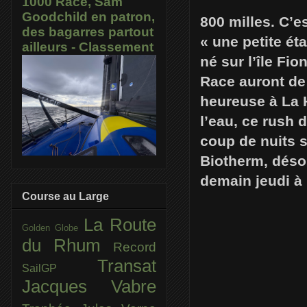
1000 Race, Sam
Goodchild en patron,
800 milles. C’e
des bagarres partout
« une petite ét
ailleurs - Classement
né sur l’île Fi
Race auront de
heureuse à La H
l’eau, ce rush 
coup de nuits 
Biotherm, désor
demain jeudi à
Course au Large
La Route
Golden Globe
du Rhum
Record
Transat
SailGP
Jacques Vabre