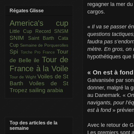
regagner la mer du 
Régates Glisse
cargos.
America's cup
«
Il va se passer 
Little Cup
Record SNSM
questions tactique
SNIM
Saint Barth Cata
faudra pas s’endorm
Cup
Semaine de Porquerolles
mètre. En gros, on
Spi
Tour
Torche Pro France
hypothétiques que l
Tour de
de Belle ile
France à la Voile
« On est à fond
Voiles de St
Tour de Wight
Galvanisée par son 
Barth
Voiles de St
donner, malgré la g
Tropez
sailing arabia
au Danemark. «
On
navigants, pour l’é
est à fond
» prévien
Top des articles de la
Avec le retour de G
semaine
Les premiers sont a