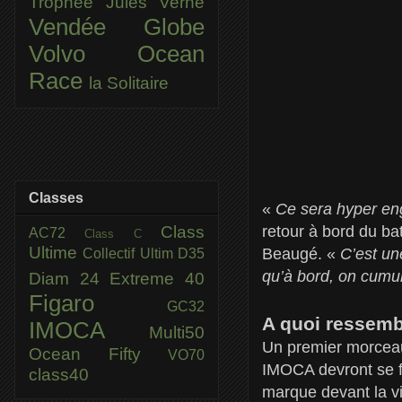
Trophée Jules Verne
Vendée Globe
Volvo Ocean
Race
la Solitaire
Classes
«
Ce sera hyper eng
Class
retour à bord du ba
AC72
Class C
Ultime
Beaugé. «
C’est une
Collectif Ultim
D35
qu’à bord, on cumul
Diam 24
Extreme 40
Figaro
GC32
A quoi ressembl
IMOCA
Multi50
Un premier morceau
Ocean Fifty
VO70
IMOCA devront se fr
class40
marque devant la vil