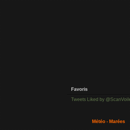
Favoris
Tweets Liked by @ScanVoil
Météo - Marées