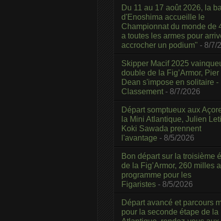
Du 11 au 17 août 2026, la b
d'Enoshima accueille le
Championnat du monde de 4
a toutes les armes pour arriv
accrocher un podium"
- 8/7/
Skipper Macif 2025 vainque
double de la Fig’Armor, Pier
Dean s'impose en solitaire -
Classement
- 8/7/2026
Départ somptueux aux Açor
la Mini Atlantique, Julien Leti
Koki Sawada prennent
l'avantage
- 8/5/2026
Bon départ sur la troisième é
de la Fig’Armor, 260 milles 
programme pour les
Figaristes
- 8/5/2026
Départ avancé et parcours m
pour la seconde étape de la