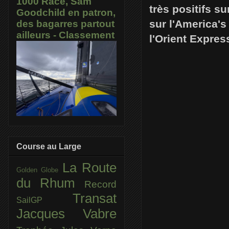
1000 Race, Sam
très positifs s
Goodchild en patron,
sur l'America'
des bagarres partout
ailleurs - Classement
l'Orient Expres
Course au Large
La Route
Golden Globe
du Rhum
Record
Transat
SailGP
Jacques Vabre