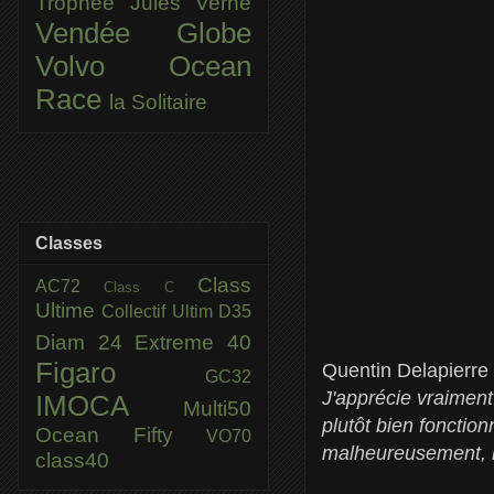
Trophée Jules Verne
Vendée Globe
Volvo Ocean
Race
la Solitaire
Classes
Class
AC72
Class C
Ultime
Collectif Ultim
D35
Diam 24
Extreme 40
Figaro
Quentin Delapierre
GC32
J'apprécie vraiment 
IMOCA
Multi50
plutôt bien fonctio
Ocean Fifty
VO70
malheureusement, i
class40