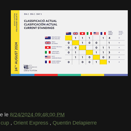
le
le
8/24/2024 09:48:00 PM
 cup
,
Orient Express
,
Quentin Delapierre