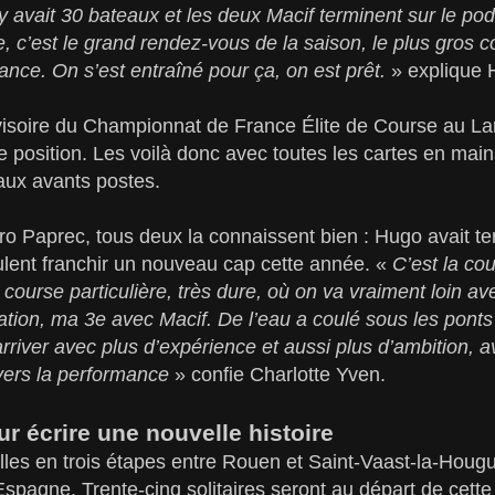
l y avait 30 bateaux et les deux Macif terminent sur le p
e, c’est le grand rendez-vous de la saison, le plus gros c
ce. On s’est entraîné pour ça, on est prêt.
» explique 
isoire du Championnat de France Élite de Course au La
e position. Les voilà donc avec toutes les cartes en main
 aux avants postes.
aro Paprec, tous deux la connaissent bien : Hugo avait t
eulent franchir un nouveau cap cette année. «
C’est la cou
course particulière, très dure, où on va vraiment loin a
pation, ma 3e avec Macif. De l’eau a coulé sous les pon
rriver avec plus d’expérience et aussi plus d’ambition, av
vers la performance
» confie Charlotte Yven.
ur écrire une nouvelle histoire
les en trois étapes entre Rouen et Saint-Vaast-la-Hougue
Espagne. Trente-cinq solitaires seront au départ de cette