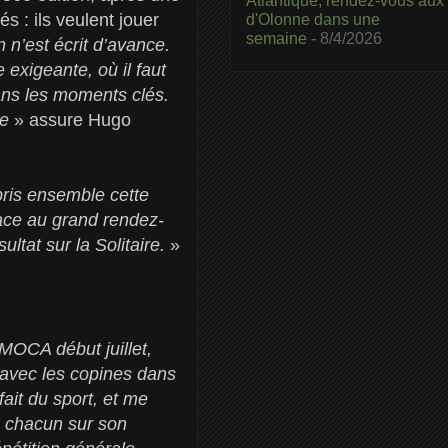
Atlantique, rendez-vous aux
 : ils veulent jouer
d'Olonne dans une
semaine
- 8/4/2026
n n’est écrit d’avance.
exigeante, où il faut
ans les moments clés.
pe
» assure Hugo
ris ensemble cette
lace au grand rendez-
ultat sur la Solitaire.
»
IMOCA début juillet,
, avec les copines dans
fait du sport, et me
, chacun sur son