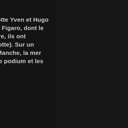
otte Yven et Hugo
 Figaro, dont le
, ils ont
tte). Sur un
 Manche, la mer
le podium et les