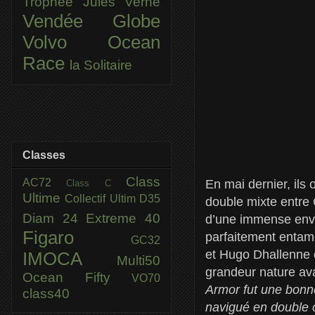
Trophée Jules Verne
Vendée Globe
Volvo Ocean
Race
la Solitaire
Classes
Class
AC72
En mai dernier, ils
Class C
Ultime
Collectif Ultim
D35
double mixte entre 
Diam 24
Extreme 40
d’une immense envi
Figaro
parfaitement entamé
GC32
et Hugo Dhallenne o
IMOCA
Multi50
grandeur nature ava
Ocean Fifty
VO70
Armor fut une bonne
class40
navigué en double ce