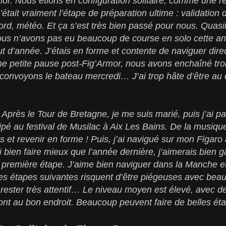
mor. Nous étions en configuration solitaire, comme une ré
C’était vraiment l’étape de préparation ultime : validation 
rd, météo. Et ça s’est très bien passé pour nous. Quas
nous n’avons pas eu beaucoup de course en solo cette an
 d’année. J’étais en forme et contente de naviguer dire
e petite pause post-Fig’Armor, nous avons enchaîné troi
convoyons le bateau mercredi… J’ai trop hâte d’être au d
«
Après le Tour de Bretagne, je me suis marié, puis j’ai pa
ipé au festival de Musilac à Aix Les Bains. De la musiqu
s et revenir en forme ! Puis, j’ai navigué sur mon Figaro
 bien faire mieux que l’année dernière, j’aimerais bien 
a première étape. J’aime bien naviguer dans la Manche e
es étapes suivantes risquent d’être piégeuses avec bea
 rester très attentif… Le niveau moyen est élevé, avec de
vont au bon endroit. Beaucoup peuvent faire de belles éta