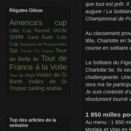
que tout est prêt. I
Régates Glisse
augure ! La Solitair
Championnat de Fran
America's cup
Little Cup
Record SNSM
Au classement prov
SNIM
Saint Barth Cata
tête, Charlotte en 3
Cup
Semaine de Porquerolles
course en solitaire
Spi
Tour
Torche Pro France
Tour de
de Belle ile
La Solitaire du Fig
France à la Voile
Charlotte 5e. Ils v
Voiles de St
Tour de Wight
challengeante. Une 
Barth
Voiles de St
sera ma 5e partici
Tropez
sailing arabia
Je suis contente d’a
résolument tourné 
1 850 milles po
Top des articles de la
Au menu : 1 850 mil
semaine
Morlaix et Vigo en 