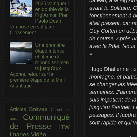
bateau, à la Fig’Ar
2025 vainqueur
avant la Solitaire. 
en double de la
fonctionnement à bo
Fig’Armor, Pier
Paolo Dean
était présent, car 
s'impose en solitaire -
Guy Cotten en début
Classement
de course. Après un
Une première
avec le Pôle. Nous 
étape intense
»
et pleine de
rebondissemen
ts jusqu'aux
Hugo Dhallenne : 
Açores, retour sur la
montagne, et partic
première étape de la Mini
se changer les idée
Atlantique
semaines. J’aimerai
suis impatient de l
jusqu’au Fastnet. L
Brèves
Articles
Carnet de
passages. Il faudra
Communiqué
bord
sont rapide et qui 
de Presse
ITW
Images
Vidéo