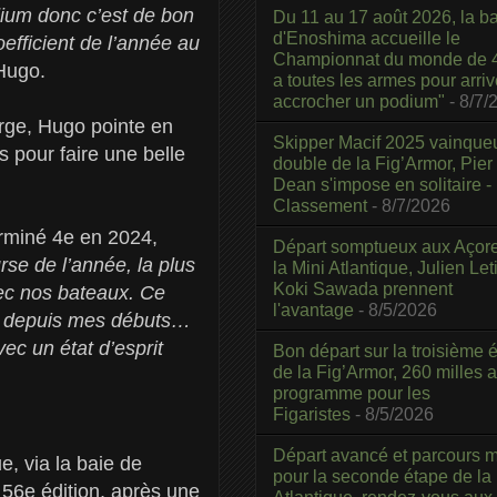
odium donc c’est de bon
Du 11 au 17 août 2026, la b
d'Enoshima accueille le
oefficient de l’année au
Championnat du monde de 4
Hugo.
a toutes les armes pour arriv
accrocher un podium"
- 8/7/
rge, Hugo pointe en
Skipper Macif 2025 vainque
s pour faire une belle
double de la Fig’Armor, Pier
Dean s'impose en solitaire -
Classement
- 8/7/2026
erminé 4e en 2024,
Départ somptueux aux Açor
rse de l’année, la plus
la Mini Atlantique, Julien Leti
Koki Sawada prennent
vec nos bateaux. Ce
l'avantage
- 8/5/2026
ts depuis mes débuts…
ec un état d’esprit
Bon départ sur la troisième é
de la Fig’Armor, 260 milles 
programme pour les
Figaristes
- 8/5/2026
Départ avancé et parcours m
, via la baie de
pour la seconde étape de la
 56e édition, après une