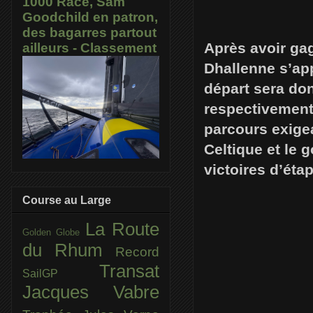
1000 Race, Sam
Goodchild en patron,
des bagarres partout
Après avoir ga
ailleurs - Classement
Dhallenne s’appr
départ sera don
respectivement 
parcours exigea
Celtique et le 
victoires d’étap
Course au Large
La Route
Golden Globe
du Rhum
Record
Transat
SailGP
Jacques Vabre