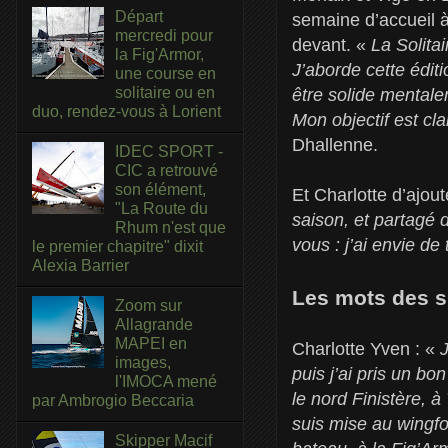
Départ
semaine d’accueil à
mercredi pour
devant. «
La Solitai
la Fig'Armor,
J’aborde cette édit
une course en
solitaire ou en
être solide mentale
duo, rendez-vous à Lorient
Mon objectif est cla
Dhallenne.
IDEC SPORT -
CIC a retrouvé
son élément,
Et Charlotte d’ajou
"La Route du
saison, et partagé 
Rhum n'est que
vous : j’ai envie de
le premier chapitre" dixit
Alexia Barrier
Les mots des s
Zoom sur
Allagrande
MAPEI en
Charlotte Yven : «
J
images,
puis j’ai pris un b
l'IMOCA mené
le nord Finistère, à
par Ambrogio Beccaria
suis mise au wingf
Skipper Macif