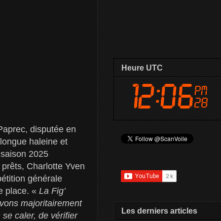
Heure UTC
 Paprec, disputée en
 longue haleine et
 saison 2025
 prêts, Charlotte Yven
étition générale
3e place. «
La Fig’
avons majoritairement
Les derniers articles
se caler, de vérifier