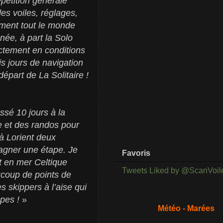
pétition générale
des voiles, réglages,
iment tout le monde
née, à part la Solo
ctement en conditions
s jours de navigation
épart de La Solitaire !
ssé 10 jours à la
e et des randos pour
 à Lorient deux
gagner une étape. Je
Favoris
t en mer Celtique
Tweets Liked by @ScanVoil
ucoup de points de
s skippers à l’aise qui
pes !
»
Météo - Marées