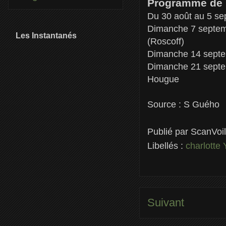
Programme de L
Du 30 août au 5 sep
Dimanche 7 septemb
Les Instantanés
(Roscoff)
Dimanche 14 septem
Dimanche 21 septem
Hougue
Source : S Guého
Publié par
ScanVoi
Libellés :
charlotte
Suivant