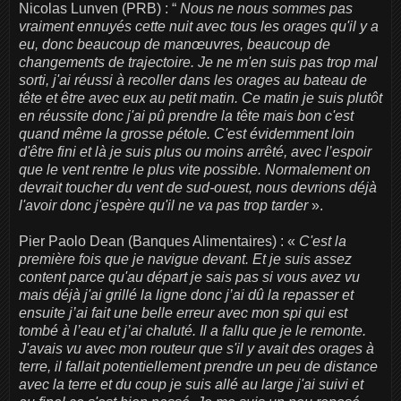
Nicolas Lunven (PRB) : “
Nous ne nous sommes pas
vraiment ennuyés cette nuit avec tous les orages qu'il y a
eu, donc beaucoup de manœuvres, beaucoup de
changements de trajectoire. Je ne m'en suis pas trop mal
sorti, j'ai réussi à recoller dans les orages au bateau de
tête et être avec eux au petit matin. Ce matin je suis plutôt
en réussite donc j'ai pû prendre la tête mais bon c'est
quand même la grosse pétole. C'est évidemment loin
d'être fini et là je suis plus ou moins arrêté, avec l’espoir
que le vent rentre le plus vite possible. Normalement on
devrait toucher du vent de sud-ouest, nous devrions déjà
l'avoir donc j'espère qu'il ne va pas trop tarder
».
Pier Paolo Dean (Banques Alimentaires) : «
C'est la
première fois que je navigue devant. Et je suis assez
content parce qu'au départ je sais pas si vous avez vu
mais déjà j'ai grillé la ligne donc j’ai dû la repasser et
ensuite j’ai fait une belle erreur avec mon spi qui est
tombé à l’eau et j’ai chaluté. Il a fallu que je le remonte.
J'avais vu avec mon routeur que s'il y avait des orages à
terre, il fallait potentiellement prendre un peu de distance
avec la terre et du coup je suis allé au large j'ai suivi et