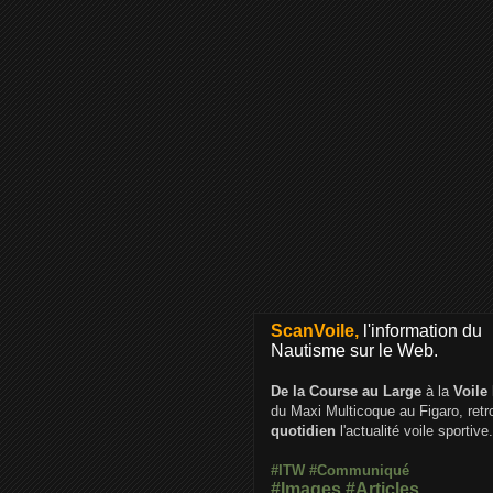
ScanVoile,
l'information du
Nautisme sur le Web.
De la Course au Large
à la
Voile
du Maxi Multicoque au Figaro, ret
quotidien
l'actualité voile sportive.
#ITW
#Communiqué
#Images
#Articles