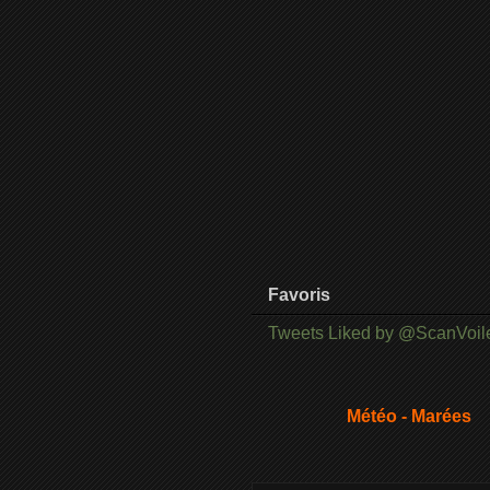
Favoris
Tweets Liked by @ScanVoil
Météo - Marées