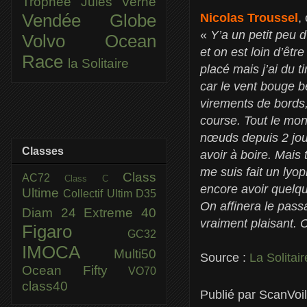
Trophée Jules Verne
Nicolas Troussel
,
Vendée Globe
«
Y’a un petit peu 
Volvo Ocean
et on est loin d’êtr
Race
la Solitaire
placé mais j’ai du 
car le vent bouge be
virements de bords
course. Tout le mon
nœuds depuis 2 jour
Classes
avoir à boire. Mais t
me suis fait un lyo
Class
AC72
Class C
encore avoir quelqu
Ultime
Collectif Ultim
D35
On affinera le pass
Diam 24
Extreme 40
vraiment plaisant. C
Figaro
GC32
IMOCA
Multi50
Source :
La Solitair
Ocean Fifty
VO70
class40
Publié par
ScanVoi