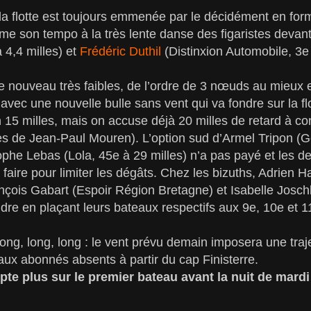
la flotte est toujours emmenée par le décidément en fo
ime son tempo à la très lente danse des figaristes devan
 4,4 milles) et
Frédéric Duthil
(Distinxion Automobile, 3e 
e nouveau très faibles, de l’ordre de 3 nœuds au mieux 
avec une nouvelle bulle sans vent qui va fondre sur la fl
 15 milles, mais on accuse déjà 20 milles de retard à co
es de Jean-Paul Mouren). L’option sud d’Armel Tripon (
tophe Lebas (Lola, 45e à 29 milles) n’a pas payé et les
 faire pour limiter les dégâts. Chez les bizuths, Adrien 
çois Gabart (Espoir Région Bretagne) et Isabelle Joschk
re en plaçant leurs bateaux respectifs aux 9e, 10e et 1
ng, long, long : le vent prévu demain imposera une trajec
aux abonnés absents à partir du cap Finisterre.
te plus sur le premier bateau avant la nuit de mardi