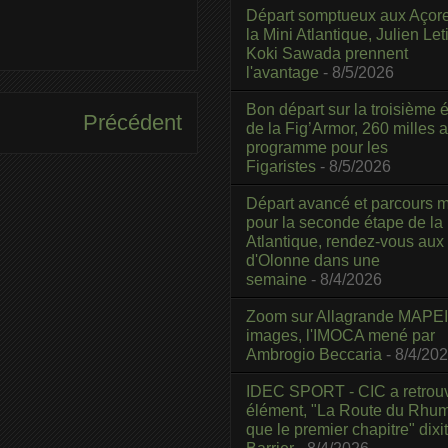
Départ somptueux aux Açor
la Mini Atlantique, Julien Leti
Koki Sawada prennent
l'avantage
- 8/5/2026
Bon départ sur la troisième é
Précédent
de la Fig’Armor, 260 milles 
programme pour les
Figaristes
- 8/5/2026
Départ avancé et parcours m
pour la seconde étape de la
Atlantique, rendez-vous aux
d'Olonne dans une
semaine
- 8/4/2026
Zoom sur Allagrande MAPEI
images, l'IMOCA mené par
Ambrogio Beccaria
- 8/4/20
IDEC SPORT - CIC a retrou
élément, "La Route du Rhum
que le premier chapitre" dixi