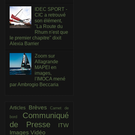
IDEC SPORT -
CIC a retrouvé
son élément,
"La Route du
Rhum n'est que
le premier chapitre" dixit
Alexia Barrier
Zoom sur
Allagrande
MAPEI en
images,
l'IMOCA mené
par Ambrogio Beccaria
Brèves
Articles
Carnet de
Communiqué
bord
de Presse
ITW
Images
Vidéo