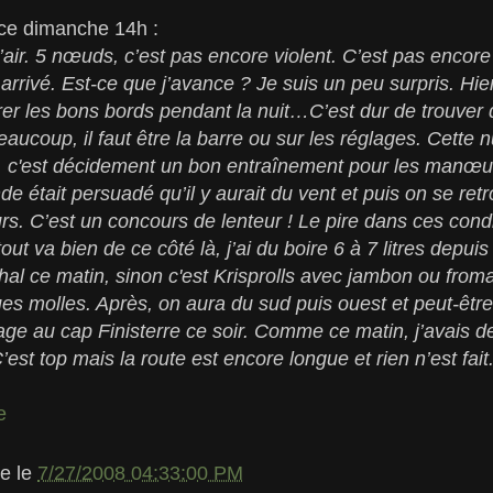
 ce dimanche 14h :
d’air. 5 nœuds, c’est pas encore violent. C’est pas encor
e arrivé. Est-ce que j’avance ? Je suis un peu surpris. Hier 
tirer les bons bords pendant la nuit…C’est dur de trouve
aucoup, il faut être la barre ou sur les réglages. Cette n
, c'est décidement un bon entraînement pour les manœu
de était persuadé qu’il y aurait du vent et puis on se re
s. C’est un concours de lenteur ! Le pire dans ces condi
out va bien de ce côté là, j’ai du boire 6 à 7 litres depuis
phal ce matin, sinon c'est Krisprolls avec jambon ou fro
es molles. Après, on aura du sud puis ouest et peut-être 
age au cap Finisterre ce soir. Comme ce matin, j’avais de
’est top mais la route est encore longue et rien n’est fait
e
le
le
7/27/2008 04:33:00 PM