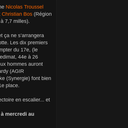
rme
Nicolas Troussel
t
Christian Bos
(Région
à 7,7 milles).
et ça ne s’arrangera
otte. Les dix premiers
mpter du 17e, (le
Gedimat, 44e à 26
 deux hommes auront
Hardy (AGIR
e (Synergie) font bien
1e place.
toire en escalier... et
 à mercredi au