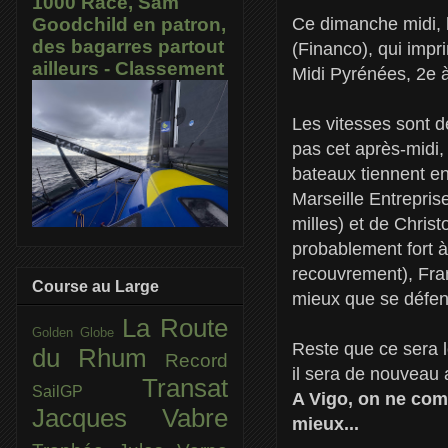
1000 Race, Sam
Ce dimanche midi, 
Goodchild en patron,
des bagarres partout
(Financo), qui impr
ailleurs - Classement
Midi Pyrénées, 2e à
Les vitesses sont d
pas cet après-midi, 
bateaux tiennent en
Marseille Entrepris
milles) et de Chris
probablement fort à
recouvrement), Fran
Course au Large
mieux que se défend
La Route
Golden Globe
Reste que ce sera lo
du Rhum
Record
il sera de nouveau 
Transat
SailGP
A Vigo, on ne comp
Jacques Vabre
mieux...