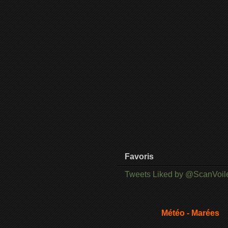
Favoris
Tweets Liked by @ScanVoil
Météo - Marées