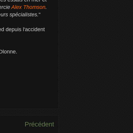
ercie
Alex Thomson
.
rs spécialistes.
"
d depuis l'accident
’Olonne.
Précédent