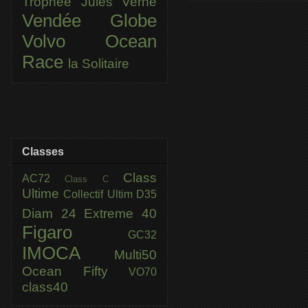
Trophée Jules Verne
Vendée Globe
Volvo Ocean
Race
la Solitaire
Classes
Class
AC72
Class C
Ultime
Collectif Ultim
D35
Diam 24
Extreme 40
Figaro
GC32
IMOCA
Multi50
Ocean Fifty
VO70
class40