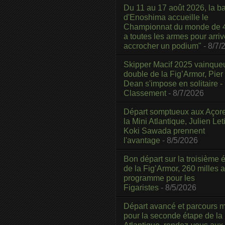
Du 11 au 17 août 2026, la b
d'Enoshima accueille le
Championnat du monde de 4
a toutes les armes pour arriv
accrocher un podium"
- 8/7/
Skipper Macif 2025 vainque
double de la Fig’Armor, Pier
Dean s'impose en solitaire -
Classement
- 8/7/2026
Départ somptueux aux Açor
la Mini Atlantique, Julien Leti
Koki Sawada prennent
l'avantage
- 8/5/2026
Bon départ sur la troisième é
de la Fig’Armor, 260 milles 
programme pour les
Figaristes
- 8/5/2026
Départ avancé et parcours m
pour la seconde étape de la