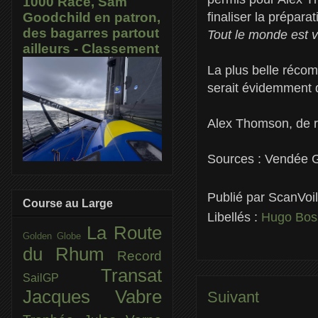
1000 Race, Sam
finaliser la préparat
Goodchild en patron,
des bagarres partout
Tout le monde est 
ailleurs - Classement
La plus belle récom
serait évidemment de
Alex Thomson, de r
Sources : Vendée 
Publié par
ScanVoi
Course au Large
Libellés :
Hugo Bo
La Route
Golden Globe
du Rhum
Record
Transat
SailGP
Jacques Vabre
Suivant