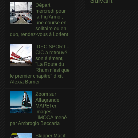
Suivant
Départ
mercredi pour
la Fig'Armor,
une course en
solitaire ou en
duo, rendez-vous à Lorient
IDEC SPORT -
CIC a retrouvé
son élément,
"La Route du
Rhum n'est que
le premier chapitre" dixit
Alexia Barrier
Zoom sur
Allagrande
MAPEI en
images,
l'IMOCA mené
par Ambrogio Beccaria
Skipper Macif