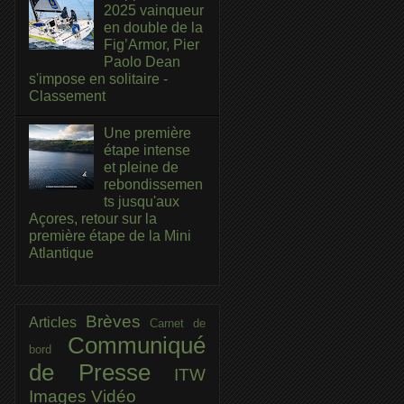
2025 vainqueur
en double de la
Fig’Armor, Pier
Paolo Dean
s'impose en solitaire -
Classement
Une première
étape intense
et pleine de
rebondissemen
ts jusqu'aux
Açores, retour sur la
première étape de la Mini
Atlantique
Brèves
Articles
Carnet de
Communiqué
bord
de Presse
ITW
Images
Vidéo