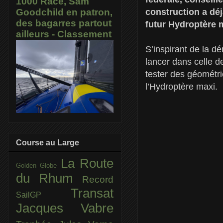
1000 Race, Sam
construction a déj
Goodchild en patron,
des bagarres partout
futur Hydroptère 
ailleurs - Classement
S’inspirant de la d
lancer dans celle de
tester des géométri
l’Hydroptère maxi.
Course au Large
La Route
Golden Globe
du Rhum
Record
Transat
SailGP
Jacques Vabre