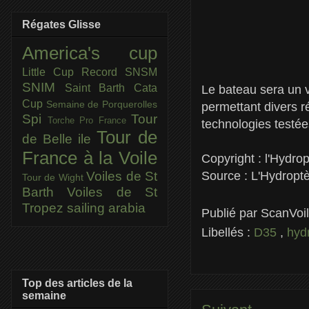
Régates Glisse
America's cup
Little Cup
Record SNSM
SNIM
Saint Barth Cata
Le bateau sera un v
Cup
Semaine de Porquerolles
permettant divers r
Spi
Tour
Torche Pro France
technologies testée
Tour de
de Belle ile
France à la Voile
Copyright : l'Hydro
Source : L'Hydropt
Voiles de St
Tour de Wight
Barth
Voiles de St
Tropez
sailing arabia
Publié par
ScanVoi
Libellés :
D35
,
hyd
Top des articles de la
semaine