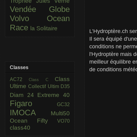
Trophée Jules Verne
Vendée Globe
Volvo Ocean
Race
la Solitaire
L’Hydroptère.ch ser
Il sera équipé d'une
conditions ne perme
l'Hydroptère mais d
meilleur équilibre 
Classes
de conditions mété
Class
AC72
Class C
Ultime
Collectif Ultim
D35
Diam 24
Extreme 40
Figaro
GC32
IMOCA
Multi50
Ocean Fifty
VO70
class40