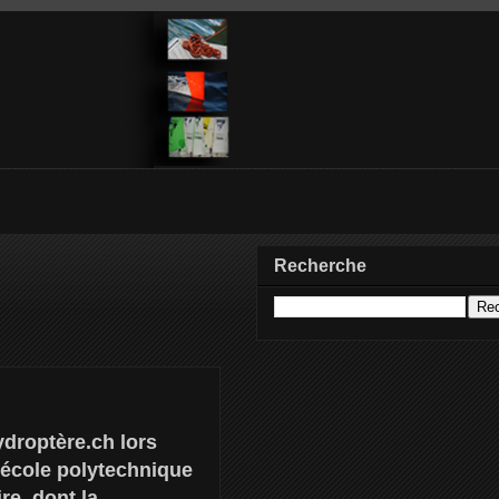
Recherche
ydroptère.ch lors
’école polytechnique
re, dont la