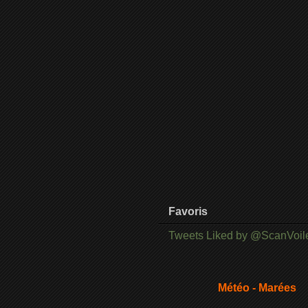
Favoris
Tweets Liked by @ScanVoil
Météo - Marées