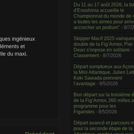
Du 11 au 17 août 2026, la b
d'Enoshima accueille le
Championnat du monde de 4
a toutes les armes pour arriv
accrocher un podium"
- 8/7/
Skipper Macif 2025 vainque
iques ingénieux
double de la Fig’Armor, Pier
éléments et
Dean s'impose en solitaire -
lle du maxi.
Classement
- 8/7/2026
Départ somptueux aux Açor
la Mini Atlantique, Julien Leti
Koki Sawada prennent
l'avantage
- 8/5/2026
Bon départ sur la troisième é
de la Fig’Armor, 260 milles 
programme pour les
Figaristes
- 8/5/2026
Départ avancé et parcours m
pour la seconde étape de la